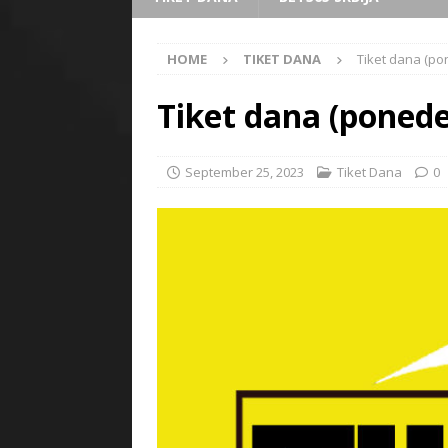
HOME
TIKET DANA
Tiket dana (pon
Tiket dana (ponede
September 25, 2023
Tiket Dana
0