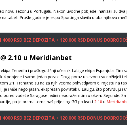
čeo novu sezonu u Portugalu. Nakon uvodne pobjede, nanizali su dva p
o na tabeli. Prošle godine je ekipa Sportinga slavila u oba njihova
 4000 RSD BEZ DEPOZITA + 120.000 RSD BONUS DOBRODO
 @ 2.10 u Meridianbet
e ekipa Tenerifa i prošlogodišnji učesnik LaLige ekipa Espanjola. Tim 
čak 4 pobjede i samo jedan poraz. Drugi poraz u sezonu su doživjeli te
m 2:1. Trenutno su na za njih veoma prihvatljivom 6. mjestu na tab
j je i više nego jasan, ekspresan povratak u LaLigu, što potvrđuju i uv
ako pored vodeće Saragose jedini neporaženi tim u okviru Segunde. Sa
 partije, pa je prema tome naš prijedlog GG po kvoti
2.10
u
Meridianb
 4000 RSD BEZ DEPOZITA + 120.000 RSD BONUS DOBRODO