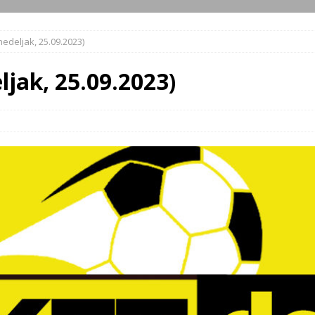
edeljak, 25.09.2023)
ljak, 25.09.2023)