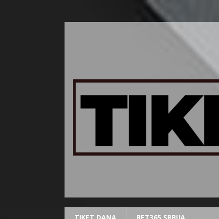
TIKET DANA
BET365 SRBIJA