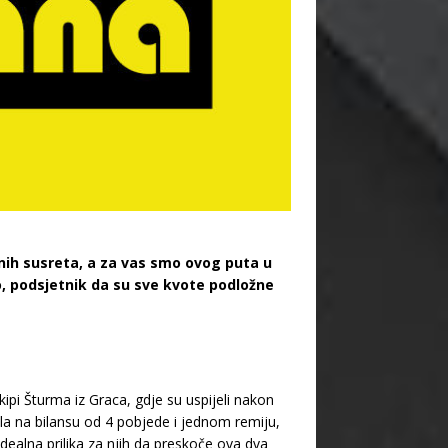
jnih susreta, a za vas smo ovog puta u
, podsjetnik da su sve kvote podložne
kipi Šturma iz Graca, gdje su uspijeli nakon
ola na bilansu od 4 pobjede i jednom remiju,
dealna prilika za njih da preskoče ova dva