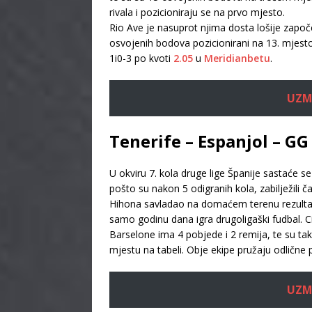
rivala i pozicioniraju se na prvo mjesto.
Rio Ave je nasuprot njima dosta lošije zapo
osvojenih bodova pozicionirani na 13. mjest
1i0-3 po kvoti
2.05
u
Meridianbetu
.
UZMI
Tenerife – Espanjol – GG
U okviru 7. kola druge lige Španije sastaće s
pošto su nakon 5 odigranih kola, zabilježili 
Hihona savladao na domaćem terenu rezultato
samo godinu dana igra drugoligaški fudbal. Cil
Barselone ima 4 pobjede i 2 remija, te su t
mjestu na tabeli. Obje ekipe pružaju odlične
UZMI