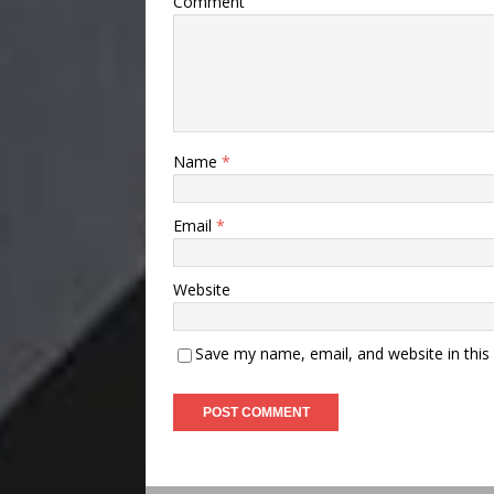
Comment
Name
*
Email
*
Website
Save my name, email, and website in this