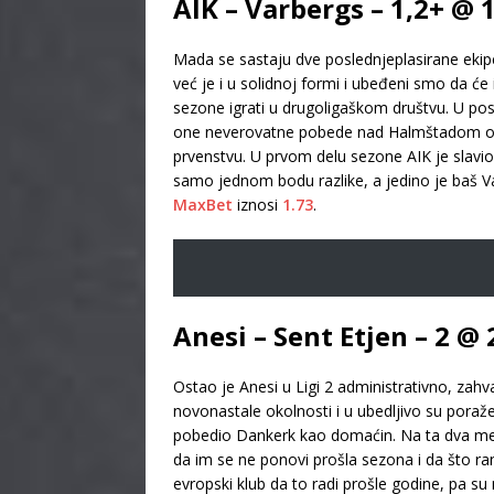
AIK – Varbergs – 1,2+ @ 
Mada se sastaju dve poslednjeplasirane ekipe u
već je i u solidnoj formi i ubeđeni smo da će
sezone igrati u drugoligaškom društvu. U posle
one neverovatne pobede nad Halmštadom od 5
prvenstvu. U prvom delu sezone AIK je slavio 
samo jednom bodu razlike, a jedino je baš Va
MaxBet
iznosi
1.73
.
Anesi – Sent Etjen – 2 @
Ostao je Anesi u Ligi 2 administrativno, zahv
novonastale okolnosti i u ubedljivo su poraž
pobedio Dankerk kao domaćin. Na ta dva meča ni
da im se ne ponovi prošla sezona i da što ran
evropski klub da to radi prošle godine, pa su n