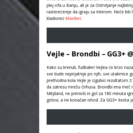
plej-ofa u Bariju, ali je za Ostrvljanje najbi
rasterećenije da igraju sa Interom. Neće bit
kladionici
MaxBet
.
Vejle – Brondbi – GG3+ 
Kako su krenuli, fudbaleri Vejlea će brzo naza
sve bude neprijatnije po njih, sve utakmice gub
prethodna kola Vejle je izgubio rezultatom 2:1
da zatresu mrežu Orhusa. Brondbi ima meč ma
Mitjiland, ne primivši ni gol za 180 minuta ig
golovi, a ne konačan ishod. Za GG3+ kvota 