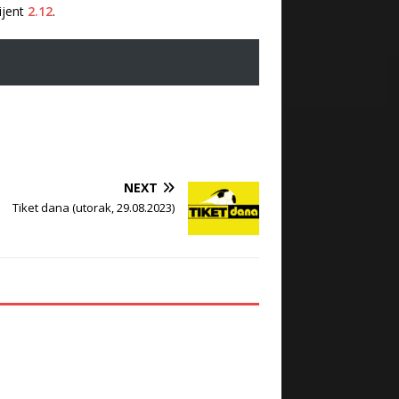
ijent
2.12
.
NEXT
Tiket dana (utorak, 29.08.2023)