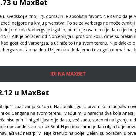
1.73 u MaxBet
 švedskoj elitnoj ligi, domaćin je apsolutni favorit. Ne samo da je AIK
 izbeći najgore na kraju prvenstva. To se za Varbergs ne može tvrditi 
dnja tri kola Varbergs je izgubio, primio je osam a nije dao nijedan gol
:0. AIK je poražen od Norčepinga u prošlom kolu, čime su prekinul
kao gost kod Varbergsa, a učiniće to i na svom terenu. Nije daleko od 
rbergs zaostao na dnu. Uz jedinicu dodajemo i dva gola domaćina, kao
IDI NA MAXBET
 2.12 u MaxBet
aljujući izbacivanju Sošoa u Nacionalu ligu. U prvom kolu fudbalwri ov
eni od Gengana na svom terenu. Međutim, u naredna dva kola Anesi je
su primili ni gol i jasno je da su, već sada, spremni na igranje u dru
ije obezbede status, dok Sent Etjen ima samo jedan cilj, a to je povrat
avijači već nestrpljivi. Nije krenulo najbolje, Zeleni su poraženi u prva 