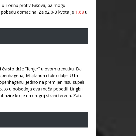
bod u Torinu protiv Bikova, pa mogu
 i pobedu domaćina. Za x2,0-3 kvota je
1.68
u
 i čvrsto drže ”fenjer” u ovom trenutku. Da
Kopenhagena, Mitjilanda i tako dalje. U tri
Kopenhagenu. Jedino na premijeri nisu supeli
ato u polsednja dva meča pobedili Lingbi i
 obazire ko je na drugoj strani terena. Zato