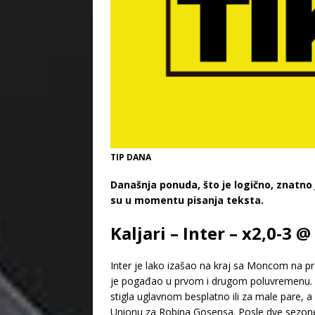
TIP DANA
Današnja ponuda, što je logično, znatno 
su u momentu pisanja teksta.
Kaljari – Inter – x2,0-3 
Inter je lako izašao na kraj sa Moncom na pr
je pogađao u prvom i drugom poluvremenu. Int
stigla uglavnom besplatno ili za male pare
Unionu za Robina Gosensa. Posle dve sezone ne