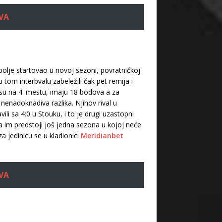
VA
jbolje startovao u novoj sezoni, povratničkoj
 tom interbvalu zabeležili čak pet remija i
 su na 4. mestu, imaju 18 bodova a za
 nenadoknadiva razlika. Njihov rival u
li sa 4:0 u Stouku, i to je drugi uzastopni
a im predstoji još jedna sezona u kojoj neće
a jedinicu se u kladionici
Meridianbet
VA