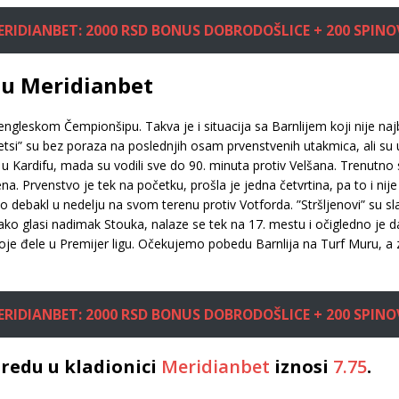
ERIDIANBET: 2000 RSD BONUS DOBRODOŠLICE + 200 SPINO
8 u Meridianbet
 engleskom Čempionšipu. Takva je i situacija sa Barnlijem koji nije na
etsi” su bez poraza na poslednjih osam prvenstvenih utakmica, ali su u
 u Kardifu, mada su vodili sve do 90. minuta protiv Velšana. Trenutno
. Prvenstvo je tek na početku, prošla je jedna četvrtina, pa to i nije
debakl u nedelju na svom terenu protiv Votforda. ”Stršljenovi” su slavi
ako glasi nadimak Stouka, nalaze se tek na 17. mestu i očigledno je d
oje đele u Premijer ligu. Očekujemo pobedu Barnlija na Turf Muru, a z
ERIDIANBET: 2000 RSD BONUS DOBRODOŠLICE + 200 SPINO
redu u kladionici
Meridianbet
iznosi
7.75
.