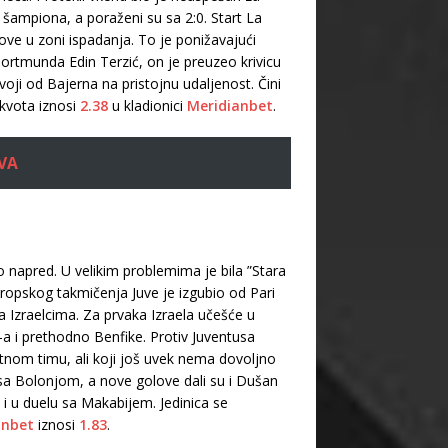
 šampiona, a poraženi su sa 2:0. Start La
imove u zoni ispadanja. To je ponižavajući
 Dortmunda Edin Terzić, on je preuzeo krivicu
ji od Bajerna na pristojnu udaljenost. Čini
kvota iznosi
2.38
u kladionici
Meridianbet
.
VA
 napred. U velikim problemima je bila ”Stara
 evropskog takmičenja Juve je izgubio od Pari
 Izraelcima. Za prvaka Izraela učešće u
-a i prethodno Benfike. Protiv Juventusa
etnom timu, ali koji još uvek nema dovoljno
 sa Bolonjom, a nove golove dali su i Dušan
 i u duelu sa Makabijem. Jedinica se
anbet
iznosi
1.83
.