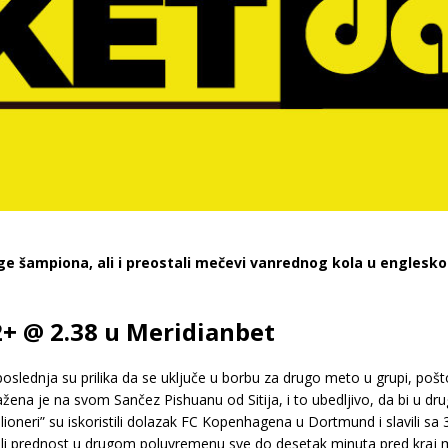
ige šampiona, ali i preostali mečevi vanrednog kola u englesk
2+ @ 2.38 u Meridianbet
lednja su prilika da se uključe u borbu za drugo meto u grupi, poš
oražena je na svom Sančez Pishuanu od Sitija, i to ubedljivo, da bi u 
oneri” su iskoristili dolazak FC Kopenhagena u Dortmund i slavili sa 
 imali prednost u drugom poluvremenu sve do desetak minuta pred kraj 