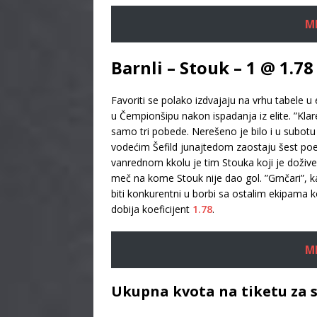
M
Barnli – Stouk – 1 @ 1.7
Favoriti se polako izdvajaju na vrhu tabele u
u Čempionšipu nakon ispadanja iz elite. ”Klar
samo tri pobede. Nerešeno je bilo i u subotu
vodećim Šefild junajtedom zaostaju šest poena
vanrednom kkolu je tim Stouka koji je doživeo 
meč na kome Stouk nije dao gol. ”Grnčari”, k
biti konkurentni u borbi sa ostalim ekipama k
dobija koeficijent
1.78
.
M
Ukupna kvota na tiketu za s