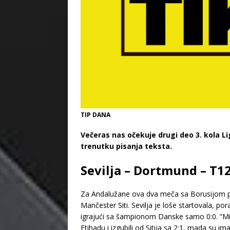
TIP DANA
Večeras nas očekuje drugi deo 3. kola L
trenutku pisanja teksta.
Sevilja – Dortmund – T1
Za Andalužane ova dva meča sa Borusijom pos
Mančester Siti. Sevilja je loše startovala, p
igrajući sa šampionom Danske samo 0:0. ”Mili
Etihadu i izgubili od Sitija sa 2:1, mada su