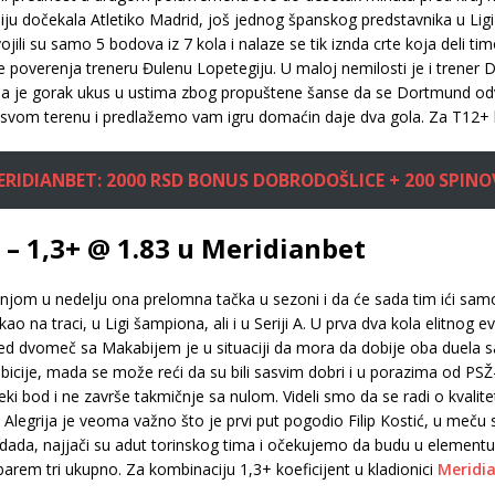
ju dočekala Atletiko Madrid, još jednog španskog predstavnika u Ligi
vojili su samo 5 bodova iz 7 kola i nalaze se tik iznda crte koja deli t
anje poverenja treneru Đulenu Lopetegiju. U maloj nemilosti je i trener
ma je gorak ukus u ustima zbog propuštene šanse da se Dortmund odvo
a svom terenu i predlažemo vam igru domaćin daje dva gola. Za T12+ 
ERIDIANBET: 2000 RSD BONUS DOBRODOŠLICE + 200 SPINO
 – 1,3+ @ 1.83 u Meridianbet
njom u nedelju ona prelomna tačka u sezoni i da će sada tim ići samo
 kao na traci, u Ligi šampiona, ali i u Seriji A. U prva dva kola elitnog
red dvomeč sa Makabijem je u situaciji da mora da dobije oba duela sa
bicije, mada se može reći da su bili sasvim dobri i u porazima od PSŽ
i bod i ne završe takmičnje sa nulom. Videli smo da se radi o kvalit
 Alegrija je veoma važno što je prvi put pogodio Filip Kostić, u meču
vardada, najjači su adut torinskog tima i očekujemo da budu u elementu
arem tri ukupno. Za kombinaciju 1,3+ koeficijent u kladionici
Meridi