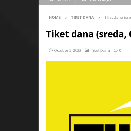
HOME
TIKET DANA
Tiket dana (sre
Tiket dana (sreda, 
October 5, 2022
Tiket Dana
0