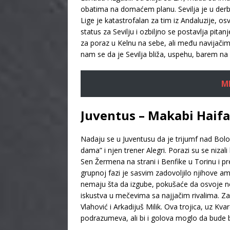
obatima na domaćem planu. Sevilja je u derbi
Lige je katastrofalan za tim iz Andaluzije, os
status za Sevilju i ozbiljno se postavlja pit
za poraz u Kelnu na sebe, ali među navijači
nam se da je Sevilja bliža, uspehu, barem n
M
Juventus – Makabi Haifa
Nadaju se u Juventusu da je trijumf nad Bolo
dama” i njen trener Alegri. Porazi su se nizali
Sen Žermena na strani i Benfike u Torinu i p
grupnoj fazi je sasvim zadovoljilo njihove am
nemaju šta da izgube, pokušaće da osvoje nek
iskustva u mečevima sa najjačim rivalima. Za
Vlahović i Arkadijuš Milik. Ova trojica, uz K
podrazumeva, ali bi i golova moglo da bude b