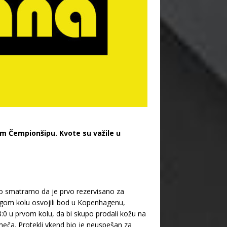
om Čempionšipu. Kvote su važile u
to smatramo da je prvo rezervisano za
drugom kolu osvojili bod u Kopenhagenu,
3:0 u prvom kolu, da bi skupo prodali kožu na
meča. Protekli vkend bio je neuspešan za