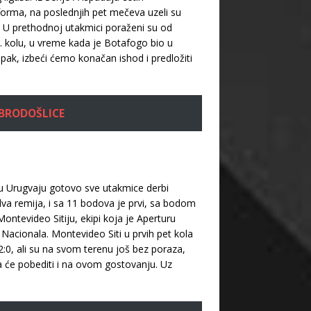
forma, na poslednjih pet mečeva uzeli su
i. U prethodnoj utakmici poraženi su od
8. kolu, u vreme kada je Botafogo bio u
 Ipak, izbeći ćemo konačan ishod i predložiti
OBRODOŠLICE
u u Urugvaju gotovo sve utakmice derbi
dva remija, i sa 11 bodova je prvi, sa bodom
ntevideo Sitiju, ekipi koja je Aperturu
e Nacionala. Montevideo Siti u prvih pet kola
:0, ali su na svom terenu još bez poraza,
 da će pobediti i na ovom gostovanju. Uz