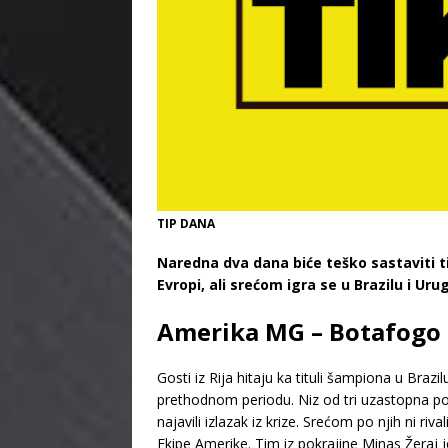
TIP DANA
Naredna dva dana biće teško sastaviti t
Evropi, ali srećom igra se u Brazilu i Ur
Amerika MG – Botafogo 
Gosti iz Rija hitaju ka tituli šampiona u Bra
prethodnom periodu. Niz od tri uzastopna por
najavili izlazak iz krize. Srećom po njih ni ri
Ekipe Amerike. Tim iz pokrajine Minas Žeraj je