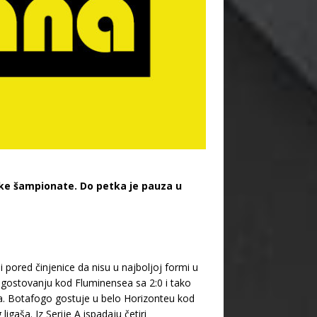
čke šampionate. Do petka je pauza u
i pored činjenice da nisu u najboljoj formi u
 gostovanju kod Fluminensea sa 2:0 i tako
lidna. Botafogo gostuje u belo Horizonteu kod
igaša. Iz Serije A ispadaju četiri