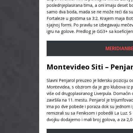
poslednjeplasirana tima, a oni imaju deset b
samo dva boda, mada se ne može reći da su ig
Fortaleze u gostima sa 3:2. Krajem maja Bota
sjajnoj formi. Po pravilu se izbegavaju mečevi
igru na golove. Predlog je GG3+ sa koeficij
MERIDIANBE
Montevideo Siti – Penjar
Slavni Penjarol preuzeo je lidersku poziciju
Montevidea, s obzirom da je gro klubova iz pr
više od drugoplasiranog Liverpula. Domaćin o
završila na 11. mestu. Penjarol je trijumfovao
ima po dve pobede i poraza dok su jednom ig
remizirali su sa Feniksom i pobedili La Luz. 
dvojku dodajemo i mali broj golova, a za 2,0