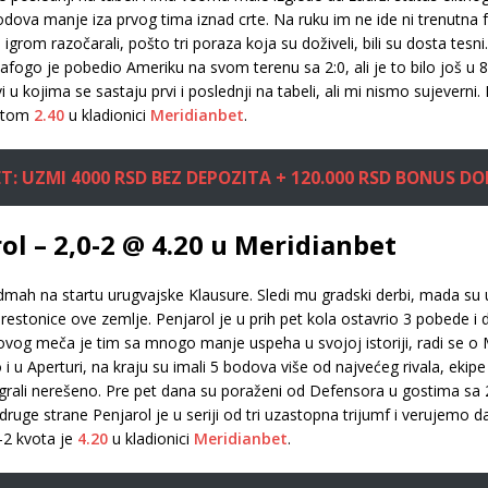
odova manje iza prvog tima iznad crte. Na ruku im ne ide ni trenutna 
rom razočarali, pošto tri poraza koja su doživeli, bili su dosta tesn
fogo je pobedio Ameriku na svom terenu sa 2:0, ali je to bilo još u 
 u kojima se sastaju prvi i poslednji na tabeli, ali mi nismo sujeverni.
entom
2.40
u kladionici
Meridianbet
.
T: UZMI 4000 RSD BEZ DEPOZITA + 120.000 RSD BONUS D
ol – 2,0-2 @ 4.20 u Meridianbet
 odmah na startu urugvajske Klausure. Sledi mu gradski derbi, mada s
estonice ove zemlje. Penjarol je u prih pet kola ostavrio 3 pobede i 
vog meča je tim sa mnogo manje uspeha u svojoj istoriji, radi se o Mo
 i u Aperturi, na kraju su imali 5 bodova više od najvećeg rivala, ekip
rali nerešeno. Pre pet dana su poraženi od Defensora u gostima sa 2
S druge strane Penjarol je u seriji od tri uzastopna trijumf i verujemo
-2 kvota je
4.20
u kladionici
Meridianbet
.