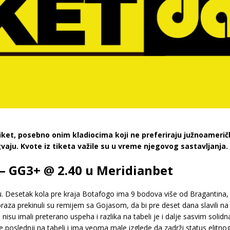
iket, posebno onim kladiocima koji ne preferiraju južnoameri
ugvaju. Kvote iz tiketa važile su u vreme njegovog sastavljanja.
– GG3+ @ 2.40 u Meridianbet
zilu. Desetak kola pre kraja Botafogo ima 9 bodova više od Bragantina, 
aza prekinuli su remijem sa Gojasom, da bi pre deset dana slavili na
vali nisu imali preterano uspeha i razlika na tabeli je i dalje sasvim so
 poslednji na tabeli i ima veoma male izglede da zadrži status elitnog l