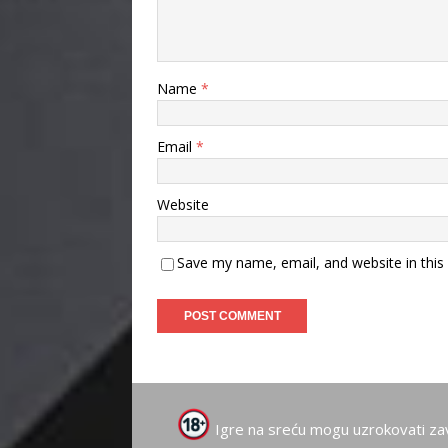
Name
*
Email
*
Website
Save my name, email, and website in this
Igre na sreću mogu uzrokovati za