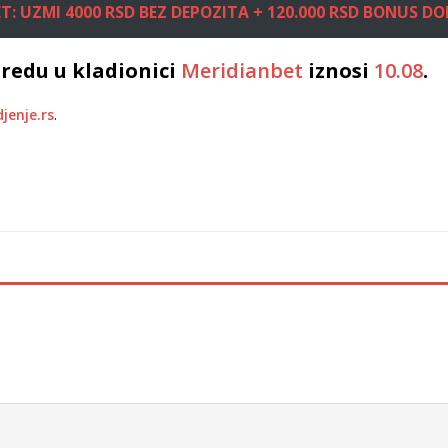
T: UZMI 4000 RSD BEZ DEPOZITA + 120.000 RSD BONUS D
redu u kladionici
Meridianbet
iznosi
10.08
.
jenje.rs
.