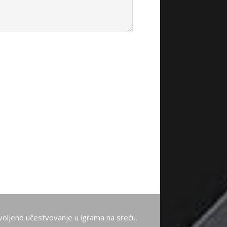
oljeno učestvovanje u igrama na sreću.