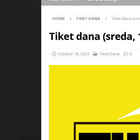
HOME
TIKET DANA
Tiket dana (sre
Tiket dana (sreda, 
October 18, 2023
Tiket Dana
0