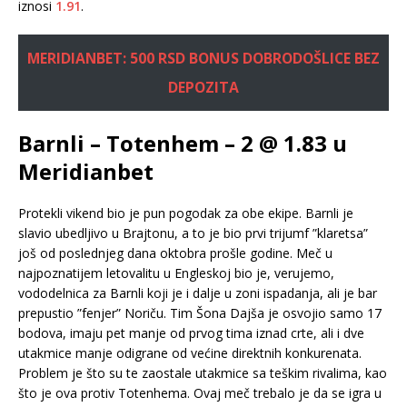
iznosi
1.91
.
MERIDIANBET: 500 RSD BONUS DOBRODOŠLICE BEZ
DEPOZITA
Barnli – Totenhem – 2 @ 1.83 u
Meridianbet
Protekli vikend bio je pun pogodak za obe ekipe. Barnli je
slavio ubedljivo u Brajtonu, a to je bio prvi trijumf ”klaretsa”
još od poslednjeg dana oktobra prošle godine. Meč u
najpoznatijem letovalitu u Engleskoj bio je, verujemo,
vododelnica za Barnli koji je i dalje u zoni ispadanja, ali je bar
prepustio ”fenjer” Noriču. Tim Šona Dajša je osvojio samo 17
bodova, imaju pet manje od prvog tima iznad crte, ali i dve
utakmice manje odigrane od većine direktnih konkurenata.
Problem je što su te zaostale utakmice sa teškim rivalima, kao
što je ova protiv Totenhema. Ovaj meč trebalo je da se igra u