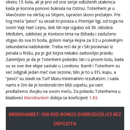
okviru 13. kola, ali je prvi od one serije odloženih utakmica
kada je korona ponovo buknula na Ostrvu. Totenhem je u
Mančester na okršaj sa Sitijem, ispraćen skoro prežaljen. Pre
tog meča ”pevci” su vezali tri poraza u Premijer ligi, od toga na
svom Vajt Hart Lejnu, dok Siti nije izgubio od 30. oktobra.
Međutim, zablistao je Konteov tima na Etihadu i zasluženo
stigao do sva tri boda, golom Harija Kejna za 3:2 u poslednjim
sekundama nadokande. Treba reći da je i Siti poravnao iz
penala u finišu, pa je gol Kejna nekako zadovoljio pravdu.
Zanimljivo je da je Totenhem pobedio Siti i u prvom kolu, kada
su se ove dve ekipe sastale u Londonu. Barnli i Totenhem su
već odigrali jedan meč ove sezone, bilo je to u EFL kupu, a
”pevci” su slavili na Turf Muru minimalnim rezultatom. I sada
nams e čini da je londonski tim bliži uspehu, pa vam
predlažemo dvojku na ovom meču. Za pobedu Totenhema u
kladionici
Meridianbet
dobija se koeficijent
1.83
.
MERIDIANBET: 500 RSD BONUS DOBRODOŠLICE BEZ
DEPOZITA