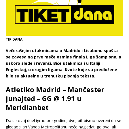
TIP DANA
Večerašnjim utakmicama u Madridu i Lisabonu spušta
se zavesa na prve meče osmine finala LIge šampiona, a
uskoro slede i revanši. Biće utakmica i u Italiji i
Engleskoj, u drugim ligama. Kvote koje su predložene
bile su aktuelne u trenutku pisanja teksta.
Atletiko Madrid – Mančester
junajted – GG @ 1.91 u
Meridianbet
Da se ovaj duel igrao pre godinu, dve, bili bismo uvereni da se
gledaoci an Vanda Metropolitanu neće nagledati golova, ali,