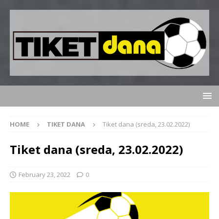
HOME
TIKET DANA
Tiket dana (sreda, 23.02.2022)
Tiket dana (sreda, 23.02.2022)
February 23, 2022
0