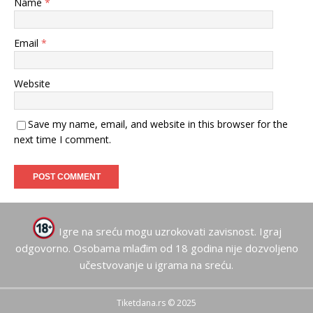
Name
*
Email
*
Website
Save my name, email, and website in this browser for the
next time I comment.
Igre na sreću mogu uzrokovati zavisnost. Igraj
odgovorno. Osobama mlađim od 18 godina nije dozvoljeno
učestvovanje u igrama na sreću.
Tiketdana.rs © 2025