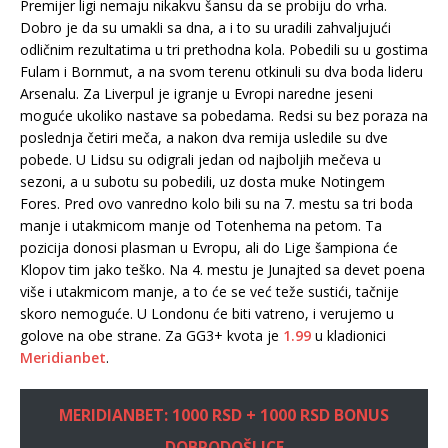
Premijer ligi nemaju nikakvu šansu da se probiju do vrha.
Dobro je da su umakli sa dna, a i to su uradili zahvaljujući
odličnim rezultatima u tri prethodna kola. Pobedili su u gostima
Fulam i Bornmut, a na svom terenu otkinuli su dva boda lideru
Arsenalu. Za Liverpul je igranje u Evropi naredne jeseni
moguće ukoliko nastave sa pobedama. Redsi su bez poraza na
poslednja četiri meča, a nakon dva remija usledile su dve
pobede. U Lidsu su odigrali jedan od najboljih mečeva u
sezoni, a u subotu su pobedili, uz dosta muke Notingem
Fores. Pred ovo vanredno kolo bili su na 7. mestu sa tri boda
manje i utakmicom manje od Totenhema na petom. Ta
pozicija donosi plasman u Evropu, ali do Lige šampiona će
Klopov tim jako teško. Na 4. mestu je Junajted sa devet poena
više i utakmicom manje, a to će se već teže sustići, tačnije
skoro nemoguće. U Londonu će biti vatreno, i verujemo u
golove na obe strane. Za GG3+ kvota je
1.99
u kladionici
Meridianbet
.
MERIDIANBET: 1000 RSD + 1000 RSD BONUS
DOBRODOŠLICE