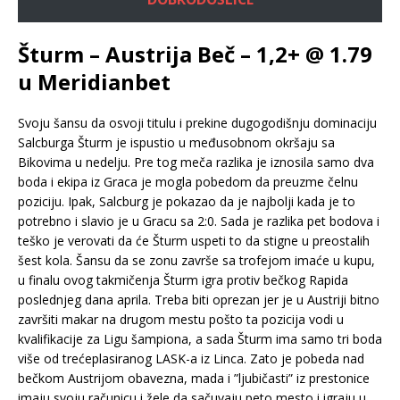
Šturm – Austrija Beč – 1,2+ @ 1.79
u Meridianbet
Svoju šansu da osvoji titulu i prekine dugogodišnju dominaciju
Salcburga Šturm je ispustio u međusobnom okršaju sa
Bikovima u nedelju. Pre tog meča razlika je iznosila samo dva
boda i ekipa iz Graca je mogla pobedom da preuzme čelnu
poziciju. Ipak, Salcburg je pokazao da je najbolji kada je to
potrebno i slavio je u Gracu sa 2:0. Sada je razlika pet bodova i
teško je verovati da će Šturm uspeti to da stigne u preostalih
šest kola. Šansu da se zonu završe sa trofejom imaće u kupu,
u finalu ovog takmičenja Šturm igra protiv bečkog Rapida
poslednjeg dana aprila. Treba biti oprezan jer je u Austriji bitno
završiti makar na drugom mestu pošto ta pozicija vodi u
kvalifikacije za Ligu šampiona, a sada Šturm ima samo tri boda
više od trećeplasiranog LASK-a iz Linca. Zato je pobeda nad
bečkom Austrijom obavezna, mada i ”ljubičasti” iz prestonice
imaju svoju računicu i žele da sačuvaju peto mesto i igraju u