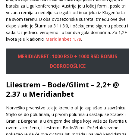
baražu za Ligu konferencija. Austrija je u lošoj formi, posle tri
vezana remija u nedelju su izgubli od imanjeka iz Klagenfurta
na svom terenu. U oba ovosezonska susreta između ove dve
ekipe slavio je Šturm sa 3:1 i 3:0, i očekujemo sigurnu pobedu i
sada. Uz jedinicu verujemo i u bar dva gola domaćina. Za 1,2+
kvota je u kladionici
Meridianbet
1.79
.
MERIDIANBET: 1000 RSD + 1000 RSD BONUS
DOBRODOŠLICE
Lilestrem – Bode/Glimt – 2,2+ @
2.37 u Meridianbet
Norveško prvenstvo tek je krenulo ali je kup ušao u završnicu.
Stiglo se do polufinala, u prvom polufinalu sastaju se Stabek i
Bran iz Bergena, a u drugom dve ekipe koje važe za favorite u
ovom takmičenu, Lilestrem i Bode/Glimt. Početak sezone
pokazao je da će ova dv tima biti možda i najveći kandidati za