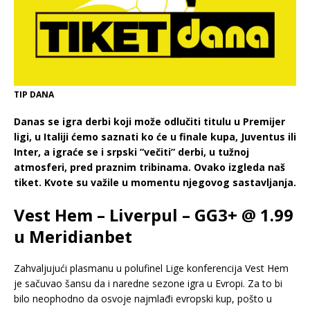
TIP DANA
Danas se igra derbi koji može odlučiti titulu u Premijer
ligi, u Italiji ćemo saznati ko će u finale kupa, Juventus ili
Inter, a igraće se i srpski ”večiti” derbi, u tužnoj
atmosferi, pred praznim tribinama. Ovako izgleda naš
tiket. Kvote su važile u momentu njegovog sastavljanja.
Vest Hem – Liverpul – GG3+ @ 1.99
u Meridianbet
Zahvaljujući plasmanu u polufinel Lige konferencija Vest Hem
je sačuvao šansu da i naredne sezone igra u Evropi. Za to bi
bilo neophodno da osvoje najmlađi evropski kup, pošto u