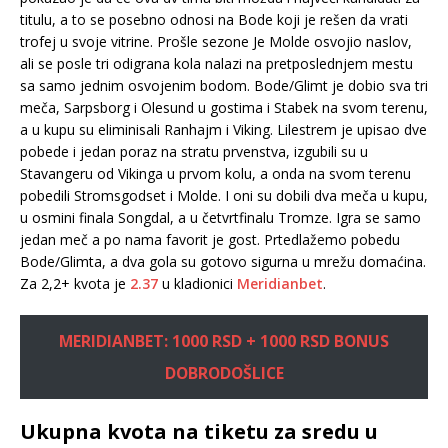
titulu, a to se posebno odnosi na Bode koji je rešen da vrati
trofej u svoje vitrine. Prošle sezone Je Molde osvojio naslov,
ali se posle tri odigrana kola nalazi na pretposlednjem mestu
sa samo jednim osvojenim bodom. Bode/Glimt je dobio sva tri
meča, Sarpsborg i Olesund u gostima i Stabek na svom terenu,
a u kupu su eliminisali Ranhajm i Viking. Lilestrem je upisao dve
pobede i jedan poraz na stratu prvenstva, izgubili su u
Stavangeru od Vikinga u prvom kolu, a onda na svom terenu
pobedili Stromsgodset i Molde. I oni su dobili dva meča u kupu,
u osmini finala Songdal, a u četvrtfinalu Tromze. Igra se samo
jedan meč a po nama favorit je gost. Prtedlažemo pobedu
Bode/Glimta, a dva gola su gotovo sigurna u mrežu domaćina.
Za 2,2+ kvota je
2.37
u kladionici
Meridianbet
.
MERIDIANBET: 1000 RSD + 1000 RSD BONUS
DOBRODOŠLICE
Ukupna kvota na tiketu za sredu u