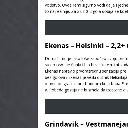
vođstvo. Ovde remi sigurno vodi dalje i jedne 
to najrealnije. Za x uz 0-2 gola dobija se koef
Ekenas – Helsinki – 2,2+
Domaći tim je jako loše započeo svoju premije
su do osmine finala i bio bi veliki rezultat kad
Ekenas napravio prvorazrednu senzaciju pre s
bez golova i Ekenas je veliki dužnik Helsinki
manje odigran. U prethodnom kolu Kupa Finske
a. Pobeda gostiju ne bi smela da izostane a 
Grindavik – Vestmanejar