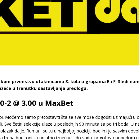
skom prvenstvu utakmicama 3. kola u grupama E i F. Sledi nam
ažeće u trenutku sastavljanja predloga.
,0-2 @ 3.00 u MaxBet
rupi. Možemo samo pretostaviti šta se sve može dogoditi uzimajući u 
ve četiri selekcije ulaze u poslednjih 90 minuta sa po tri boda. U najt
rolazak dalje. Rumuni su tu u najboljoj poziciji, bod im je sasvim dovo
cima treba bod, oni su prijatno iznenadili do sada, pogotovo pobedom n