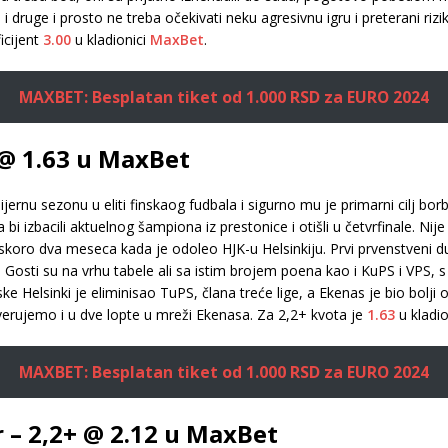
i druge i prosto ne treba očekivati neku agresivnu igru i preterani rizi
icijent
3.00
u kladionici
MaxBet
.
MAXBET: Besplatan tiket od 1.000 RSD za EURO 2024
 @ 1.63 u MaxBet
rnu sezonu u eliti finskaog fudbala i sigurno mu je primarni cilj borba
a bi izbacili aktuelnog šampiona iz prestonice i otišli u četvrfinale. Nije
koro dva meseca kada je odoleo HJK-u Helsinkiju. Prvi prvenstveni du
ja. Gosti su na vrhu tabele ali sa istim brojem poena kao i KuPS i VPS
 Helsinki je eliminisao TuPS, člana treće lige, a Ekenas je bio bolji 
verujemo i u dve lopte u mreži Ekenasa. Za 2,2+ kvota je
1.63
u kladio
MAXBET: Besplatan tiket od 1.000 RSD za EURO 2024
 – 2,2+ @ 2.12 u MaxBet