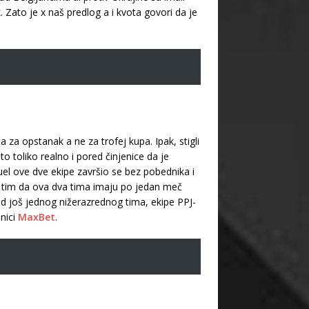
k. Zato je x naš predlog a i kvota govori da je
 za opstanak a ne za trofej kupa. Ipak, stigli
 to toliko realno i pored činjenice da je
el ove dve ekipe završio se bez pobednika i
, s tim da ova dva tima imaju po jedan meč
od još jednog nižerazrednog tima, ekipe PPJ-
nici
MaxBet
.