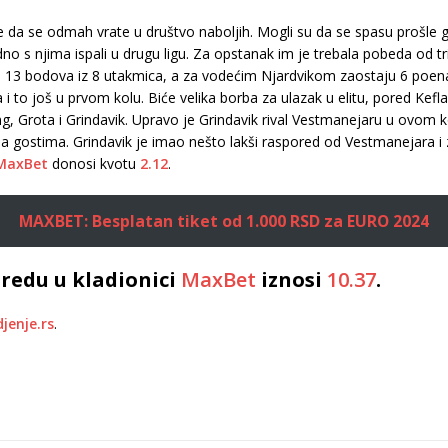
an je da se odmah vrate u društvo naboljih. Mogli su da se spasu prošle 
o s njima ispali u drugu ligu. Za opstanak im je trebala pobeda od tr
i sa 13 bodova iz 8 utakmica, a za vodećim Njardvikom zaostaju 6 poe
 i to još u prvom kolu. Biće velika borba za ulazak u elitu, pored Kefl
ldung, Grota i Grindavik. Upravo je Grindavik rival Vestmanejaru u ovom
gostima. Grindavik je imao nešto lakši raspored od Vestmanejara i
MaxBet
donosi kvotu
2.12
.
MAXBET: Besplatan tiket od 1.000 RSD za EURO 2024
redu u kladionici
MaxBet
iznosi
10.37
.
jenje.rs
.