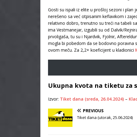
Gosti su ispali iz elite u prošloj sezoni i pl
nerešeno sa već otpisanim keflavikom i zajedn
relativno dobro, trenutno su treći na tabel
ima Vestmanejar, izgubili su od Dalvik/Rejnira
prvoligaša, tu su i Njardvik, Fjolnir, Aftere
mogla bi pobedom da se bodovno poravna sa 
ovom meču. Za 2,2+ koeficijent u kladionici
Ukupna kvota na tiketu za s
Izvor:
Tiket dana (sreda, 26.04.2024)
–
Klad
PREVIOUS
Tiket dana (utorak, 25.06.2024)