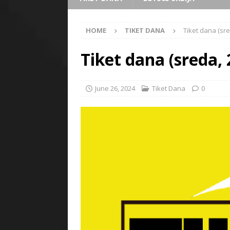
HOME
TIKET DANA
Tiket dana (sre
Tiket dana (sreda, 
June 26, 2024
Tiket Dana
0