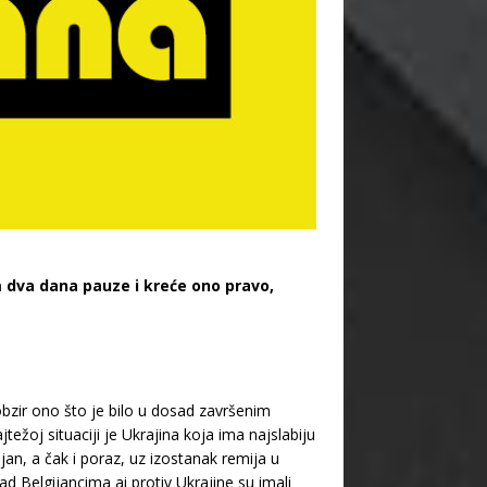
 dva dana pauze i kreće ono pravo,
obzir ono što je bilo u dosad završenim
ežoj situaciji je Ukrajina koja ima najslabiju
ljan, a čak i poraz, uz izostanak remija u
ad Belgijancima ai protiv Ukrajine su imali