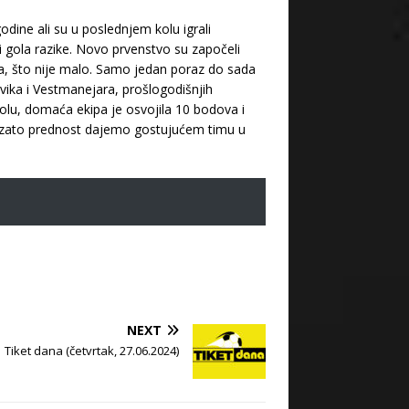
godine ali su u poslednjem kolu igrali
i gola razike. Novo prvenstvo su započeli
na, što nije malo. Samo jedan poraz do sada
avika i Vestmanejara, prošlogodišnjih
 kolu, domaća ekipa je osvojila 10 bodova i
 zato prednost dajemo gostujućem timu u
NEXT
Tiket dana (četvrtak, 27.06.2024)