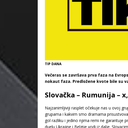
TIP DANA
Večeras se završava prva faza na Evrop
nokaut faza. Predložene kvote bile su v
Slovačka – Rumunija – x
Najzanimljiviji rasplet očekuje nas u ovoj g
grupama i kakvim smo dramama prisustvovali. S
gol razliku i jedino njima remi ne garantuje p
duelu Ukrajine i Belgije vodi iz dalje. Slova