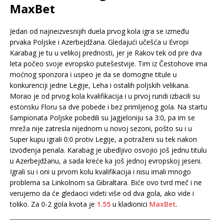
MaxBet
Jedan od najneizvesnijih duela prvog kola igra se između
prvaka Poljske i Azerbejdžana. Gledajući učešća u Evropi
Karabag je tu u velikoj prednosti, jer je Rakov tek od pre dva
leta počeo svoje evropsko putešestvije. Tim iz Čestohove ima
moćnog sponzora i uspeo je da se domogne titule u
konkurenciji jedne Legije, Leha i ostalih poljskih velikana.
Morao je od prvog kola kvalifikacija i u prvoj rundi izbacili su
estonsku Floru sa dve pobede i bez primljenog gola. Na startu
šampionata Poljske pobedili su Jagjeloniju sa 3:0, pa im se
mreža nije zatresla nijednom u novoj sezoni, pošto su i u
Super kupu igrali 0:0 protiv Legije, a potraženi su tek nakon
izvođenja penala. Karabag je ubedljivo osvojio još jednu titulu
u Azerbejdžanu, a sada kreće ka još jednoj evropskoj jeseni.
Igrali su i oni u prvom kolu kvalifikacija i nisu imali mnogo
problema sa Linkolnom sa Gibraltara. Biće ovo tvrd meč i ne
verujemo da će gledaoci videti više od dva gola, ako vide i
toliko. Za 0-2 gola kvota je
1.55
u kladionici
MaxBet
.