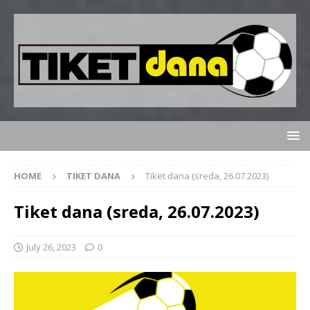
HOME
TIKET DANA
Tiket dana (sreda, 26.07.2023)
Tiket dana (sreda, 26.07.2023)
July 26, 2023
0