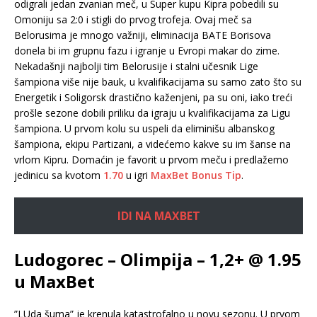
odigrali jedan zvanian meč, u Super kupu Kipra pobedili su
Omoniju sa 2:0 i stigli do prvog trofeja. Ovaj meč sa
Belorusima je mnogo važniji, eliminacija BATE Borisova
donela bi im grupnu fazu i igranje u Evropi makar do zime.
Nekadašnji najbolji tim Belorusije i stalni učesnik Lige
šampiona više nije bauk, u kvalifikacijama su samo zato što su
Energetik i Soligorsk drastično kaženjeni, pa su oni, iako treći
prošle sezone dobili priliku da igraju u kvalifikacijama za Ligu
šampiona. U prvom kolu su uspeli da eliminišu albanskog
šampiona, ekipu Partizani, a videćemo kakve su im šanse na
vrlom Kipru. Domaćin je favorit u prvom meču i predlažemo
jedinicu sa kvotom
1.70
u igri
MaxBet
Bonus
Tip
.
IDI NA MAXBET
Ludogorec – Olimpija – 1,2+ @ 1.95
u MaxBet
”LUda šuma” je krenula katastrofalno u novu sezonu. U prvom