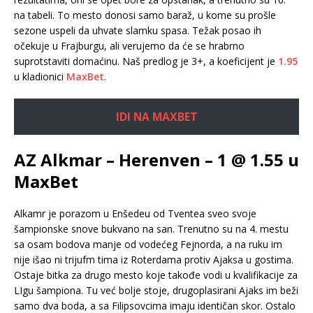
na tabeli. To mesto donosi samo baraž, u kome su prošle
sezone uspeli da uhvate slamku spasa. Težak posao ih
očekuje u Frajburgu, ali verujemo da će se hrabrno
suprotstaviti domaćinu. Naš predlog je 3+, a koeficijent je
1.95
u kladionici
MaxBet
.
IDI NA MAXBET
AZ Alkmar – Herenven – 1 @ 1.55 u
MaxBet
Alkamr je porazom u Enšedeu od Tventea sveo svoje
šampionske snove bukvano na san. Trenutno su na 4. mestu
sa osam bodova manje od vodećeg Fejnorda, a na ruku im
nije išao ni trijufm tima iz Roterdama protiv Ajaksa u gostima.
Ostaje bitka za drugo mesto koje takođe vodi u kvalifikacije za
LIgu šampiona. Tu već bolje stoje, drugoplasirani Ajaks im beži
samo dva boda, a sa Filipsovcima imaju identičan skor. Ostalo