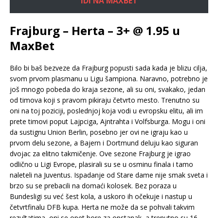
IDI NA MAXBET
Frajburg – Herta – 3+ @ 1.95 u
MaxBet
Bilo bi baš bezveze da Frajburg popusti sada kada je blizu cilja,
svom prvom plasmanu u Ligu šampiona. Naravno, potrebno je
još mnogo pobeda do kraja sezone, ali su oni, svakako, jedan
od timova koji s pravom pikiraju četvrto mesto. Trenutno su
oni na toj poziciji, poslednjoj koja vodi u evropsku elitu, ali im
prete timovi poput Lajpciga, Ajntrahta i Volfsburga. Mogu i oni
da sustignu Union Berlin, posebno jer ovi ne igraju kao u
prvom delu sezone, a Bajern i Dortmund deluju kao siguran
dvojac za elitno takmičenje. Ove sezone Frajburg je igrao
odlično u Ligi Evrope, plasirali su se u osminu finala i tamo
naleteli na Juventus. Ispadanje od Stare dame nije smak sveta i
brzo su se prebacili na domaći kolosek. Bez poraza u
Bundesligi su već šest kola, a uskoro ih očekuje i nastup u
četvrtfinalu DFB kupa. Herta ne može da se pohvali takvim
rezultatima, oni se opet bore za opstanak, a trenutno su 16.