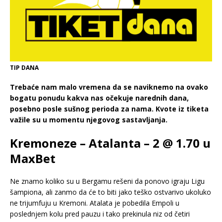
TIP DANA
Trebaće nam malo vremena da se naviknemo na ovako
bogatu ponudu kakva nas očekuje narednih dana,
posebno posle sušnog perioda za nama. Kvote iz tiketa
važile su u momentu njegovog sastavljanja.
Kremoneze – Atalanta – 2 @ 1.70 u
MaxBet
Ne znamo koliko su u Bergamu rešeni da ponovo igraju Ligu
šampiona, ali zanmo da će to biti jako teško ostvarivo ukoluko
ne trijumfuju u Kremoni. Atalata je pobedila Empoli u
poslednjem kolu pred pauzu i tako prekinula niz od četiri