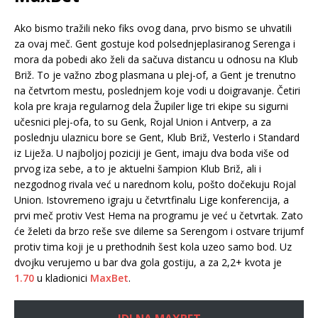
Ako bismo tražili neko fiks ovog dana, prvo bismo se uhvatili
za ovaj meč. Gent gostuje kod polsednjeplasiranog Serenga i
mora da pobedi ako želi da sačuva distancu u odnosu na Klub
Briž. To je važno zbog plasmana u plej-of, a Gent je trenutno
na četvrtom mestu, poslednjem koje vodi u doigravanje. Četiri
kola pre kraja regularnog dela Župiler lige tri ekipe su sigurni
učesnici plej-ofa, to su Genk, Rojal Union i Antverp, a za
poslednju ulaznicu bore se Gent, Klub Briž, Vesterlo i Standard
iz Liježa. U najboljoj poziciji je Gent, imaju dva boda više od
prvog iza sebe, a to je aktuelni šampion Klub Briž, ali i
nezgodnog rivala već u narednom kolu, pošto dočekuju Rojal
Union. Istovremeno igraju u četvrtfinalu Lige konferencija, a
prvi meč protiv Vest Hema na programu je već u četvrtak. Zato
će želeti da brzo reše sve dileme sa Serengom i ostvare trijumf
protiv tima koji je u prethodnih šest kola uzeo samo bod. Uz
dvojku verujemo u bar dva gola gostiju, a za 2,2+ kvota je
1.70
u kladionici
MaxBet
.