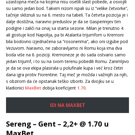
uzastopna meča na kojima nisu osetili slast pobede, a osvojili
su samo jedan bod. Takvim nizom ispali su iz ”velike četvorke”,
tačnije skliznuli su na 6. mesto na tabeli. Ta četvrta pozicija je i
dalje dostižna, naravno preduslov je da se Gasperinijev tim
podigne i zaliči na onaj sa starta sezone. Milan je trenutno 4.
ali gostuje kod Napolija, pa bi Atalanta trijumfom u Kremoni
bila bodovno izjednačena sa ”rosonerima”, ako oni izgube pod
Vezuvom. Naravno, ne zaboravljamo ni Romu koja ima dva
boda više na 6. poziciji. Kremoneze je do sada ostvario samo
jedan trijumf, i to su na svom terenu pobedili Romu. Zanimljivo
je da se ova ekipa plasirala u polufinale kupa i već kroz četiri
dana igra protiv Fiorentine. Taj meč je možda i važnijih za njih,
s obzirom da će opstanak teško izboriti. Za dvojku se u
kladionici
MaxBet
dobija koeficijent
1.70
.
IDI NA MAXBET
Sereng – Gent – 2,2+ @ 1.70 u
MaxBet