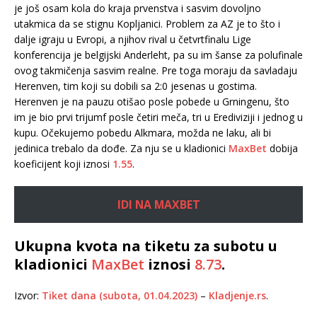
je još osam kola do kraja prvenstva i sasvim dovoljno
utakmica da se stignu Kopljanici. Problem za AZ je to što i
dalje igraju u Evropi, a njihov rival u četvrtfinalu Lige
konferencija je belgijski Anderleht, pa su im šanse za polufinale
ovog takmičenja sasvim realne. Pre toga moraju da savladaju
Herenven, tim koji su dobili sa 2:0 jesenas u gostima.
Herenven je na pauzu otišao posle pobede u Grningenu, što
im je bio prvi trijumf posle četiri meča, tri u Erediviziji i jednog u
kupu. Očekujemo pobedu Alkmara, možda ne laku, ali bi
jedinica trebalo da dođe. Za nju se u kladionici
MaxBet
dobija
koeficijent koji iznosi
1.55
.
IDI NA MAXBET
Ukupna kvota na tiketu za subotu u
kladionici
MaxBet
iznosi
8.73
.
Izvor:
Tiket dana (subota, 01.04.2023)
–
Kladjenje.rs
.