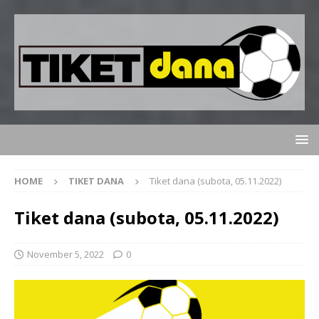
HOME
TIKET DANA
Tiket dana (subota, 05.11.2022)
Tiket dana (subota, 05.11.2022)
November 5, 2022
0