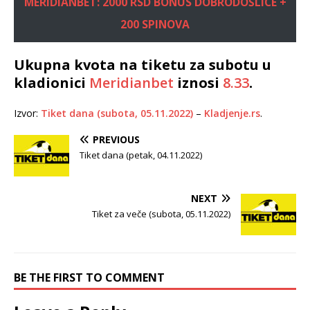
MERIDIANBET: 2000 RSD BONUS DOBRODOŠLICE +
200 SPINOVA
Ukupna kvota na tiketu za subotu u
kladionici
Meridianbet
iznosi
8.33
.
Izvor:
Tiket dana (subota, 05.11.2022)
–
Kladjenje.rs
.
PREVIOUS
Tiket dana (petak, 04.11.2022)
NEXT
Tiket za veče (subota, 05.11.2022)
BE THE FIRST TO COMMENT