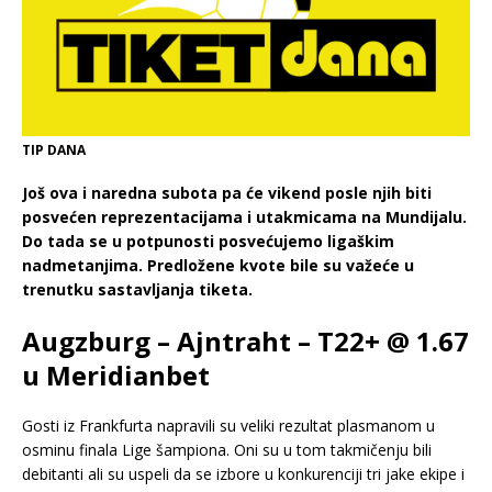
TIP DANA
Još ova i naredna subota pa će vikend posle njih biti
posvećen reprezentacijama i utakmicama na Mundijalu.
Do tada se u potpunosti posvećujemo ligaškim
nadmetanjima. Predložene kvote bile su važeće u
trenutku sastavljanja tiketa.
Augzburg – Ajntraht – T22+ @ 1.67
u Meridianbet
Gosti iz Frankfurta napravili su veliki rezultat plasmanom u
osminu finala Lige šampiona. Oni su u tom takmičenju bili
debitanti ali su uspeli da se izbore u konkurenciji tri jake ekipe i