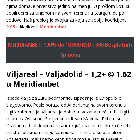
njima domaće prvenstvo jedino na meniju. U prošlom kolu su
dobili derbi sa Unionom na svom terenu i u Štutgart idu po
bodove. Naš predlog je dvojka za koju se dobija koeficijent
2.05
u kladionici
Meridianbet
.
MERIDIANBET: 100% do 10.000 RSD i 300 Besplatnih
Spinova
Viljareal – Valjadolid – 1,2+ @ 1.62
u Meridianbet
Ispada da je za Žutu podmornicu ispadanje iz Evrope bilo
blagotvorno. Posle poraza od Anderlehta na svom terenu u
Ligi konferencija, Viljareal je dobio tri vezana meča u La Ligi i
to protiv Osasune, Sosijedada i Reala Madrida. Pritom su
Osasunu i Real dobili na strani. uključili su se u bitku za četvrto
mesto i plasman u Ligu šampiona. Trenutno su peti ali od
Sosijedada imaju samo četiri boda mnaje, što je svakako