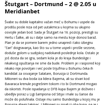
Štutgart – Dortmund – 2 @ 2.05 u
Meridianbet
Švabe su dobile kapitalno važan meč u Bohumu i uspele da
prodišu posle niza od pet uutakmica u kojima su ukupno
osvojile jedan bod. Sada je Štutgart na 16. poziciji, prestigli su
Hertu i Šalke, ali su i dalje samo na mestu koje donosi baraž.
Plan je da se pomere barem jedno unapred i tako izbegnu
”čari” doigravanja, kao što su u tome uspeli i prošle sezone,
doduše golom u sudijskoj nadokandi poslednje kola. Ostalo je
još dosta da se igra, sedam kola je do kraja Bundeslige i
nikakvog opuštanja ne sme da bude. Problem je i raspored koji
nikako nije povoljan i već posle trijufma u Bohumu čeka ih
kandidat za osvajanje Salatare, Borusija iz Dortmunda.
Milioneri su dva boda iza lidera Bajerna, ali su stvari kod
Bavaraca krenule pogrešnim tokom i to bi Dortmund mogao
da iskoristi. Posle ispadanja iz DFB kupa Bajern je doživeo i
ubedljiv poraz u Ligi šampiona od Sitija i male su šanse da
može do polufinala. Ostaje mu samo Bundesliga u kojoj mu je
Borusija glavni takmac. I Milioneri su ispali iz oba kupa, pa je i