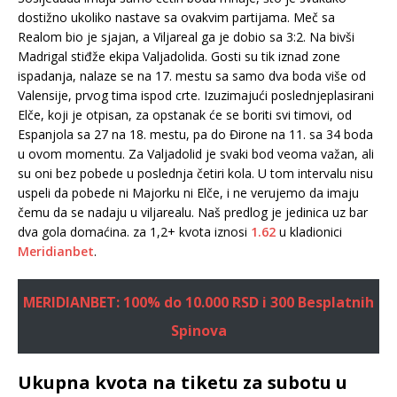
dostižno ukoliko nastave sa ovakvim partijama. Meč sa
Realom bio je sjajan, a Viljareal ga je dobio sa 3:2. Na bivši
Madrigal stiđže ekipa Valjadolida. Gosti su tik iznad zone
ispadanja, nalaze se na 17. mestu sa samo dva boda više od
Valensije, prvog tima ispod crte. Izuzimajući poslednjeplasirani
Elče, koji je otpisan, za opstanak će se boriti svi timovi, od
Espanjola sa 27 na 18. mestu, pa do Đirone na 11. sa 34 boda
u ovom momentu. Za Valjadolid je svaki bod veoma važan, ali
su oni bez pobede u poslednja četiri kola. U tom intervalu nisu
uspeli da pobede ni Majorku ni Elče, i ne verujemo da imaju
čemu da se nadaju u viljarealu. Naš predlog je jedinica uz bar
dva gola domaćina. za 1,2+ kvota iznosi
1.62
u kladionici
Meridianbet
.
MERIDIANBET: 100% do 10.000 RSD i 300 Besplatnih
Spinova
Ukupna kvota na tiketu za subotu u