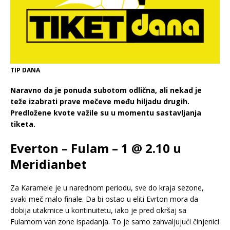
TIP DANA
Naravno da je ponuda subotom odlična, ali nekad je
teže izabrati prave mečeve među hiljadu drugih.
Predložene kvote važile su u momentu sastavljanja
tiketa.
Everton – Fulam – 1 @ 2.10 u
Meridianbet
Za Karamele je u narednom periodu, sve do kraja sezone,
svaki meč malo finale. Da bi ostao u eliti Evrton mora da
dobija utakmice u kontinuitetu, iako je pred okršaj sa
Fulamom van zone ispadanja. To je samo zahvaljujući činjenici