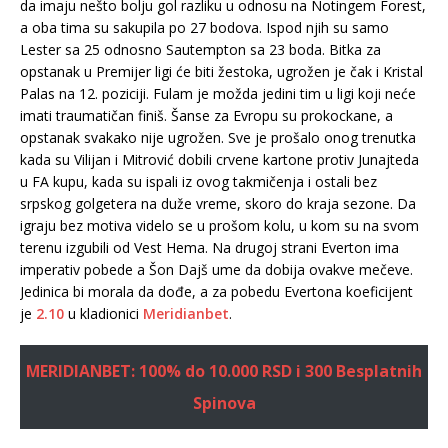
da imaju nešto bolju gol razliku u odnosu na Notingem Forest,
a oba tima su sakupila po 27 bodova. Ispod njih su samo
Lester sa 25 odnosno Sautempton sa 23 boda. Bitka za
opstanak u Premijer ligi će biti žestoka, ugrožen je čak i Kristal
Palas na 12. poziciji. Fulam je možda jedini tim u ligi koji neće
imati traumatičan finiš. Šanse za Evropu su prokockane, a
opstanak svakako nije ugrožen. Sve je prošalo onog trenutka
kada su Vilijan i Mitrović dobili crvene kartone protiv Junajteda
u FA kupu, kada su ispali iz ovog takmičenja i ostali bez
srpskog golgetera na duže vreme, skoro do kraja sezone. Da
igraju bez motiva videlo se u prošom kolu, u kom su na svom
terenu izgubili od Vest Hema. Na drugoj strani Everton ima
imperativ pobede a Šon Dajš ume da dobija ovakve mečeve.
Jedinica bi morala da dođe, a za pobedu Evertona koeficijent
je
2.10
u kladionici
Meridianbet
.
MERIDIANBET: 100% do 10.000 RSD i 300 Besplatnih
Spinova