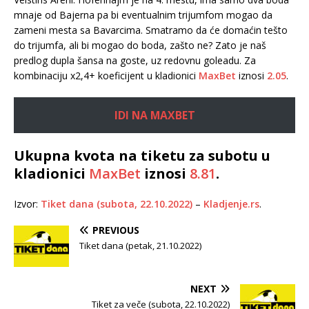
mnaje od Bajerna pa bi eventualnim trijumfom mogao da
zameni mesta sa Bavarcima. Smatramo da će domaćin tešto
do trijumfa, ali bi mogao do boda, zašto ne? Zato je naš
predlog dupla šansa na goste, uz redovnu goleadu. Za
kombinaciju x2,4+ koeficijent u kladionici
MaxBet
iznosi
2.05
.
IDI NA MAXBET
Ukupna kvota na tiketu za subotu u
kladionici
MaxBet
iznosi
8.81
.
Izvor:
Tiket dana (subota, 22.10.2022)
–
Kladjenje.rs
.
PREVIOUS
Tiket dana (petak, 21.10.2022)
NEXT
Tiket za veče (subota, 22.10.2022)