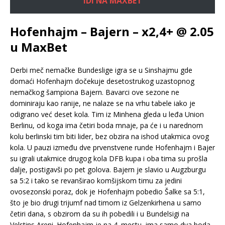
IDI NA MAXBET
Hofenhajm – Bajern – x2,4+ @ 2.05
u MaxBet
Derbi meč nemačke Bundeslige igra se u Sinshajmu gde
domaći Hofenhajm dočekuje desetostrukog uzastopnog
nemačkog šampiona Bajern. Bavarci ove sezone ne
dominiraju kao ranije, ne nalaze se na vrhu tabele iako je
odigrano već deset kola. Tim iz Minhena gleda u leđa Union
Berlinu, od koga ima četiri boda mnaje, pa će i u narednom
kolu berlinski tim biti lider, bez obzira na ishod utakmica ovog
kola. U pauzi između dve prvenstvene runde Hofenhajm i Bajer
su igrali utakmice drugog kola DFB kupa i oba tima su prošla
dalje, postigavši po pet golova. Bajern je slavio u Augzburgu
sa 5:2 i tako se revanširao komšijskom timu za jedini
ovosezonski poraz, dok je Hofenhajm pobedio Šalke sa 5:1,
što je bio drugi trijumf nad timom iz Gelzenkirhena u samo
četiri dana, s obzirom da su ih pobedili i u Bundelsigi na
Velstins Areni. Hofenhajm je na 4. mestu, ima samo dva boda