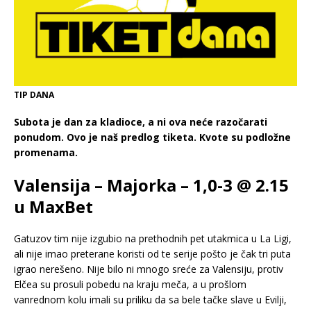
TIP DANA
Subota je dan za kladioce, a ni ova neće razočarati
ponudom. Ovo je naš predlog tiketa. Kvote su podložne
promenama.
Valensija – Majorka – 1,0-3 @ 2.15
u MaxBet
Gatuzov tim nije izgubio na prethodnih pet utakmica u La Ligi,
ali nije imao preterane koristi od te serije pošto je čak tri puta
igrao nerešeno. Nije bilo ni mnogo sreće za Valensiju, protiv
Elčea su prosuli pobedu na kraju meča, a u prošlom
vanrednom kolu imali su priliku da sa bele tačke slave u Evilji,