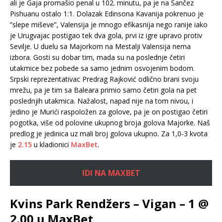
ali je Gaja promašio penal u 102. minutu, pa je na Sančez
Pishuanu ostalo 1:1. Dolazak Edinsona Kavanija pokrenuo je
”slepe miševe”, Valensija je mnogo efikasnija nego ranije iako
je Urugvajac postigao tek dva gola, prvi iz igre upravo protiv
Sevilje. U duelu sa Majorkom na Mestalji Valensija nema
izbora. Gosti su dobar tim, mada su na poslednje četiri
utakmice bez pobede sa samo jednim osvojenim bodom.
Srpski reprezentativac Predrag Rajković odlično brani svoju
mrežu, pa je tim sa Baleara primio samo četiri gola na pet
poslednjih utakmica. Nažalost, napad nije na tom nivou, i
jedino je Murići raspoložen za golove, pa je on postigao četiri
pogotka, više od polovine ukupnog broja golova Majorke. Naš
predlog je jedinica uz mali broj golova ukupno. Za 1,0-3 kvota
je
2.15
u kladionici
MaxBet
.
IDI NA MAXBET
Kvins Park Rendžers – Vigan – 1 @
2.00 u MaxBet