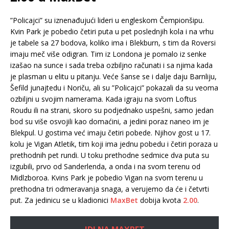
”Policajci” su iznenađujući lideri u engleskom Čempionšipu.
Kvin Park je pobedio četiri puta u pet poslednjih kola i na vrhu
je tabele sa 27 bodova, koliko ima i Blekburn, s tim da Roversi
imaju meč više odigran. Tim iz Londona je pomalo iz senke
izašao na sunce i sada treba ozbiljno računati i sa njima kada
je plasman u elitu u pitanju. Veće šanse se i dalje daju Barnliju,
Šefild junajtedu i Noriču, ali su ”Policajci” pokazali da su veoma
ozbiljni u svojim namerama. Kada igraju na svom Loftus
Roudu ili na strani, skoro su podjednako uspešni, samo jedan
bod su više osvojili kao domaćini, a jedini poraz naneo im je
Blekpul. U gostima već imaju četiri pobede. Njihov gost u 17.
kolu je Vigan Atletik, tim koji ima jednu pobedu i četiri poraza u
prethodnih pet rundi. U toku prethodne sedmice dva puta su
izgubili, prvo od Sanderlenda, a onda i na svom terenu od
Midlzboroa. Kvins Park je pobedio Vigan na svom terenu u
prethodna tri odmeravanja snaga, a verujemo da će i četvrti
put. Za jedinicu se u kladionici
MaxBet
dobija kvota
2.00
.