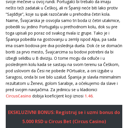
svoje mečeve u ovoj rundi. Portugalci bi trebalo da imaju
nešto teži zadatak u Češkoj, ali ni Španiji neće biti lako protiv
”Sajdđije”, koje su ipak razočarale u prehodna četiri kola.
Naime, Švajcarska je osvojila samo tri boda iz četiri utakmice,
pobedili su jedino Portugaliju u prethodnom kolu, dok su pre
toga upisali po poraz od svakog rivala iz grupe. Tako je i
Španija pobedila na gostovanju u zemlji ispod Alpa, pa sada
ima osam bodova pre dva poslednja duela. Dok će se domaćin
boriti za prvo mesto, Švajcarcima su bodovi potrebni da bi
izbegli selidbu u B diviziju. O tome mogu da odluče i u
poslednjem kolu kada se sastaju na svom terenu sa Češkom,
pod uslovom da Česi ne pobede POrtualce, a oni izgube u
Saragosi, onda bi sve bilo uzalud. Španija je slavila minimalnim
rezultatom u Ženevi, golom Sarabije, a očekujemo da slave i
pred svojim navijačima. Za jedinicu se u kladionici
CircusCasino
dobija koeficijent koji iznosi
1.46
.
EKSKLUZIVNI BONUS: Registruj se i uzmi bonus do
5.000 RSD u Circus Bet (Circus Casino)