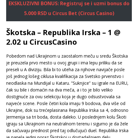
EKSKLUZIVNI BONUS: Registruj se i uzmi bonus do
5.000 RSD u Circus Bet (Circus Casino)
Škotska – Republika Irska – 1 @
2.02 u CircusCasino
Pobedom nad Ukrajinom u zaostalom meču u sredu Škotska
je preuzela prvo mesto u ovoj grupi i ima lepu priliku da se
preseli u A diviziju. Bila bi to uteha za njihove navijače posle
još jednog lošeg ciklusa kvalifikacija za Svetsko prvenstvo i
neodlaska na Mundijal u Kataru. ”Suknjice” su igrale na EURU,
čak su bile i domaćin na dva meča, a i to je bilo veliko
dostignuće za ovu selekciju koja je dugo odsustvovala sa
najveće scene. Posle četiri kola imaju 9 bodova, dva više od
Ukrajine, dok su trećeplasirana Republika Irska sa 4, odnosno
Jermenija sa tri boda, dosta daleko. U poslednjem kolu Škoti
igraju sa Ukrajinom na neutralnom terenu i sigurno je da žele
da sačuvaju prednost pred taj odlučujući duel. Republika Irska
je nanela jedini poraz Škotskoj u dostadašnjem delu