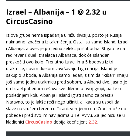
Izrael – Albanija – 1 @ 2.32 u
CircusCasino
Iz ove grupe nema ispadanja u nižu diviziju, pošto je Rusija
naknadno izbačena iz takmičenja. Ostali su samo Island, Izrael
i Albanija, a uvek je po jedna selekcija slobodna. Stigao je na
red revanš duel Izraelaca i Albanaca, dok će Islanđani
preskočiti ovo kolo. Trenutno Izrael ima 5 bodova iz tri
utakmice, i ovim duelom završavaju Ligu nacija. Island je
sakupio 3 boda, a Albanija samo jedan, s tim da ”Ribari” imaju
još samo jednu utakmicu pred sobom, a Albanci dve. Jasno je
da Izrael pobedom rešava sve dileme u ovoj grupi, pa će u
poslednjem kolu Albanija i Island igrati samo za prestiž.
Naravno, to je lakše reći nego učiniti, ali kada su uspeli da
slave na vrućem terenu u Tirani, verujemo da IZrael može do
pobede i pred svojim navijačima u Tel Avivu. Za jedinicu se u
kladionici
CircusCasino
dobija koeficijent
2.32
.