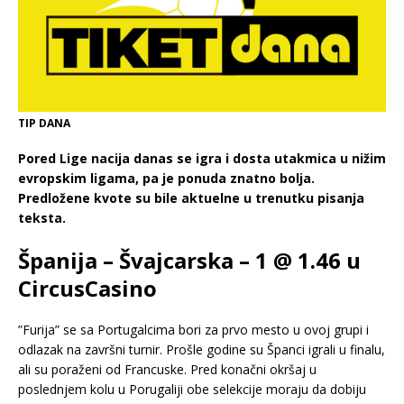
TIP DANA
Pored Lige nacija danas se igra i dosta utakmica u nižim
evropskim ligama, pa je ponuda znatno bolja.
Predložene kvote su bile aktuelne u trenutku pisanja
teksta.
Španija – Švajcarska – 1 @ 1.46 u
CircusCasino
”Furija” se sa Portugalcima bori za prvo mesto u ovoj grupi i
odlazak na završni turnir. Prošle godine su Španci igrali u finalu,
ali su poraženi od Francuske. Pred konačni okršaj u
poslednjem kolu u Porugaliji obe selekcije moraju da dobiju