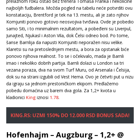
prelaznom roku ostao bez trenera Tomasa Franka i nekolicine
najboljih fudbalera. Možda pogled na tabelu neće potvrditi ovu
konstataciju, Brentford je tek na 13. mestu, ali je zato njihov
Komjuniti ponovo gotovo neosvojiva tvrđava. Ovde je pobedio
samo Siti, i to minimalnim rezultatom, a pobeđeni su Liverpul,
Junajted, Njukasl i Aston Vila, dok Čelsi odneo bod. Po tome,
šanse Barnlija da napusti Komjuniti neporažen nisu velike.
Klaretsi su na pretoslednjem mestu, a bora za opstanak biće
ponovo njihova realnost. To se i očekivalo, mada je Barnli
imao i nekoliko dobrih partija. Barnli dolazi u London sa tri
vezana poraza, dva na svom Turf Muru, od Arsenala i Čelsija,
dok su na strani izgubili od Vest Hema. Ovo je četvrti put u nizu
da igraju sa jednom prestoničkom ekipom. Predlažemo
pobedu domaćina uz barem dva gola. Za 1,2+ kvota u
kladionici
King
iznosi
1.78
.
KING.RS: UZMI 150% DO 12.000 RSD BONUS SADA!
Hofenhajm – Augzburg – 1,2+ @