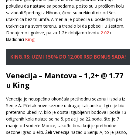
pokušau da nastave sa pobedama, pošto su u prošlom kolu
savladali Sporting iz Hihona, čime su prekinuli niz od šest
utakmica bez trijumfa. Almerija je pobedila u poslednjih pet
utakmica na svom terenu, a trebalo bi da pobedi i u šestom.
Dodajemo i golove, pa za 1,2+ dobijamo kvotu
2.02
u
kladionici
King
.
KING.RS: UZMI 150% DO 12.000 RSD BONUS SADA!
Venecija – Mantova – 1,2+ @ 1.77
u King
Venecija je neuspešno okončala prethodnu sezonu i ispala iz
Serije A. Pčetak nove sezone u drugoj italijanskoj ligi nije bio
preterano ubedljiv, bilo je dosta izgubljenih bodova i posle 13
odigranih kola nalaze se na 5. poziciji sa 22 boda, što je 7
manje od vodeće Monce, takođe tima koji je prethodne
sezone igrao u eliti. Želi Venecija nazad u Seriju A, to je jasno,