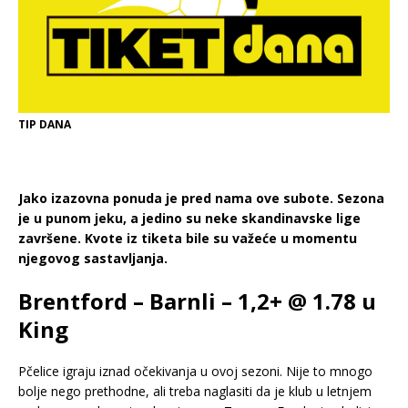
TIP DANA
Jako izazovna ponuda je pred nama ove subote. Sezona
je u punom jeku, a jedino su neke skandinavske lige
završene. Kvote iz tiketa bile su važeće u momentu
njegovog sastavljanja.
Brentford – Barnli – 1,2+ @ 1.78 u
King
Pčelice igraju iznad očekivanja u ovoj sezoni. Nije to mnogo
bolje nego prethodne, ali treba naglasiti da je klub u letnjem