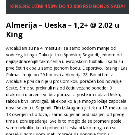
KING.RS: UZMI 150% DO 12.000 RSD BONUS SADA!
Almerija – Ueska – 1,2+ @ 2.02 u
King
Andalužani su na 4. mestu ali sa samo bodom manje od
vodećeg trilinga. Tako je to u španskoj Segundi, jednom od
najizjednačenijih takmičenja u evropskom fudbalu. I sada su
prve četiri ekipa u samo jednom bodu, Deportivo, Rasing i Las
Palmas imaju po 29 bodova a Almerija 28. Bio bi tim iz
Andaluzije prvi da nije u prošlom kolu poražen kod novajlije
Seute, čime su prekinuli niz od četiri vezane pobede i 9
utakmica u prvenstvu bez poraza. U goste im dolazi Ueska,
takođe bivši prvoligaš, ali ekipa koja je mnogo lošije započela
novu sezonu u Segundi. Tim iz Aragona je tek na 17. mestu sa
18 osvojenih bodova, i samo su jedan bod udaljeni od prvog
tima u zoni ispadanja. Sve bi to moglo da se promeni posle
samo nekoliko kola i pobeda i Ueska bi lako mogla da se
preseli u gornji dom. Ipak, moraće da poprave formu, i