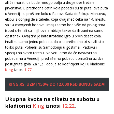
ali će morati da bude mnogo bolja u druge dve trećine
prvenstva. U prethodna četiri kola pobedili su tri puta, dva puta
u Veneciji i u prošlom kolu u Padovi. Sada dočekuju Mantovu,
ekipu iz donjeg dela tabele, koja ovaj meč čeka na 14. mestu,
sa 14 osvojenih bodova. Imaju samo bod više od prvog tima
ispod crte, ali su i njihove ambicije takve da ih zanima samo
opstanak. Ovaj tim je katastrofalno igro u prvih deset kola,
imali su samo jednu pobedu, da bi u prethodna tri slavili isto
toliko puta. Pobedili su Sampdoriju u gostima i Padovu i
Speciju na svom terenu. Ne verujemo da će nastaviti sa
pobedama u Veneciji, predlažemo pobedu domaćina uz dva
postignuta gola. Za 1,2+ dobija se koeficijent koji u kladionici
King
iznosi
1.77
.
KING.RS: UZMI 150% DO 12.000 RSD BONUS SADA!
Ukupna kvota na tiketu za subotu u
kladionici
King
iznosi
12.22
.