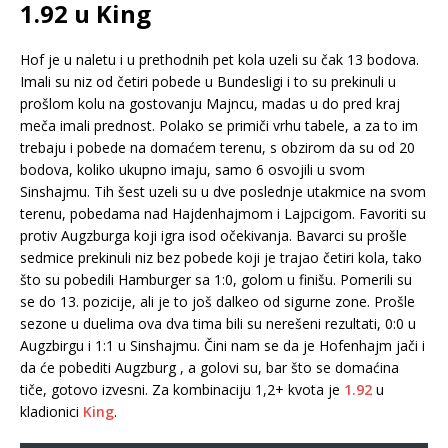
1.92 u King
Hof je u naletu i u prethodnih pet kola uzeli su čak 13 bodova.
Imali su niz od četiri pobede u Bundesligi i to su prekinuli u
prošlom kolu na gostovanju Majncu, madas u do pred kraj
meča imali prednost. Polako se primiči vrhu tabele, a za to im
trebaju i pobede na domaćem terenu, s obzirom da su od 20
bodova, koliko ukupno imaju, samo 6 osvojili u svom
Sinshajmu. Tih šest uzeli su u dve poslednje utakmice na svom
terenu, pobedama nad Hajdenhajmom i Lajpcigom. Favoriti su
protiv Augzburga koji igra isod očekivanja. Bavarci su prošle
sedmice prekinuli niz bez pobede koji je trajao četiri kola, tako
što su pobedili Hamburger sa 1:0, golom u finišu. Pomerili su
se do 13. pozicije, ali je to još dalkeo od sigurne zone. Prošle
sezone u duelima ova dva tima bili su nerešeni rezultati, 0:0 u
Augzbirgu i 1:1 u Sinshajmu. Čini nam se da je Hofenhajm jači i
da će pobediti Augzburg , a golovi su, bar što se domaćina
tiče, gotovo izvesni. Za kombinaciju 1,2+ kvota je
1.92
u
kladionici
King
.