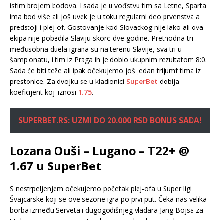
istim brojem bodova. I sada je u vođstvu tim sa Letne, Sparta
ima bod više ali još uvek je u toku regularni deo prvenstva a
predstoji i plej-of. Gostovanje kod Slovackog nije lako ali ova
ekipa nije pobedila Slaviju skoro dve godine. Prethodna tri
međusobna duela igrana su na terenu Slavije, sva tri u
šampionatu, i tim iz Praga ih je dobio ukupnim rezultatom 8:0.
Sada će biti teže ali ipak očekujemo još jedan trijumf tima iz
prestonice. Za dvojku se u kladionici
SuperBet
dobija
koeficijent koji iznosi
1.75
.
SUPERBET.RS: UZMI DO 20.000 RSD BONUS SADA!
Lozana Ouši – Lugano – T22+ @
1.67 u SuperBet
S nestrpeljenjem očekujemo početak plej-ofa u Super ligi
Švajcarske koji se ove sezone igra po prvi put. Čeka nas velika
borba između Serveta i dugogodišnjeg vladara Jang Bojsa za