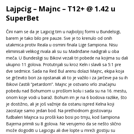
Lajpcig – Majnc – T12+ @ 1.42 u
SuperBet
Čini nam se da je Lajpcig tim u najboljoj formi u Bundelsigi,
barem je tako bilo pre pauze. Sve je to krenulo od onih
utakmica protiv Reala u osmini finala Lige šampiona. Nisu
eliminisali velikog rivala ali su su Madriđane nadigrali u oba
meča. U Bundesligi su Bikovi vezali tri pobede na kojima su dali
ukupno 11 golova. Protutnjali su kroz Keln i slavili sa 5:1 pre
dve sedmice. Sada na Red Bul arenu dolazi Majnc, ekipa koja
se grčevito bori za opstanak ali to je važilo i za Jarčeve pa su ih
Bikovi častili ”petardom”. Majnc je ostvario vrlo značajnu
pobedu nad Bohumom u prošlom kolu i sada su na 16. mestu,
onom koje vodi u baraž. Bohum im je na 6 bodova razlike, što
je dostižno, ali je još važnije da ostanu ispred Kelna koji
zaostaje samo jedan bod. Na prethodnom gostovanju
fudbaleri Majnca su prošli kao bosi po trnju, kod šampiona
Bajerna primili su 8 golova. Ne verujemo da se nešto slično
može dogoditi u Lajpcigu ali dve lopte u mreži gostiju su