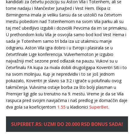
kandidati za četvrtu poziciju su Aston Vila i Totenhem, ali se
tome nadaju i Mančester Junajted i Vest Hem. Ekipa iz
Birmingema imala je veliku šansu da se ustoliči na četvrtom
mestu pobedom nad Totenhemom na svom Vila parku ali su
taj meč ubedljivo izgubili i dozvolili Pevcima da im se primaknu.
U prethondom kolu Vila je osvojila samo bod kod Vest Hema i
sada je Totenhem samo tri bda iza uz utakmicu manje
odigranu. Aston Vila igra dobro i u Evropi i plasirala se u
četvrtfinale Lige konferencija. Vulverhemoton je izgubio
najvažniji meč sezone pred odlazak na pauzu. Vukovi su u
četvrfinalu FA kupa za rivala dobili drugoligapa Koventri Siti i to
na svom molinjuu. Kup je nepredvidiv i to se još jednom
pokazalo, Koventri je slavio sa 3:2 i igrače u polufinalu ovog
takmičenja. Vulvsima ostaje borba za što bolji plasman u
Premijer ligi gde su trenutno na 9. mestu. Vreme je da se Vila
raspuca pred svojim navijačima i naš predlog je domaćčin daje
dva gola sa koeficijentom
1.55
u kladionici
SuperBet
.
SUPERBET.RS: UZMI DO 20.000 RSD BONUS SADA!