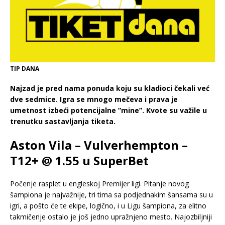
TIP DANA
Najzad je pred nama ponuda koju su kladioci čekali već
dve sedmice. Igra se mnogo mečeva i prava je
umetnost izbeći potencijalne ”mine”. Kvote su važile u
trenutku sastavljanja tiketa.
Aston Vila – Vulverhempton –
T12+ @ 1.55 u SuperBet
Počenje rasplet u engleskoj Premijer ligi. Pitanje novog
šampiona je najvažnije, tri tima sa podjednakim šansama su u
igri, a pošto će te ekipe, logično, i u Ligu šampiona, za elitno
takmičenje ostalo je još jedno upražnjeno mesto. Najozbiljniji