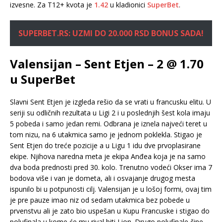
izvesne. Za T12+ kvota je
1.42
u kladionici
SuperBet
.
SUPERBET.RS: UZMI DO 20.000 RSD BONUS SADA!
Valensijan – Sent Etjen – 2 @ 1.70
u SuperBet
Slavni Sent Etjen je izgleda rešio da se vrati u francusku elitu. U
seriji su odličnih rezultata u Ligi 2 i u poslednjih šest kola imaju
5 pobeda i samo jedan remi. Odbrana je iznela najveći teret u
tom nizu, na 6 utakmica samo je jednom poklekla. Stigao je
Sent Etjen do treće pozicije a u Ligu 1 idu dve prvoplasirane
ekipe. Njihova naredna meta je ekipa Anđea koja je na samo
dva boda prednosti pred 30. kolo. Trenutno vodeći Okser ima 7
bodova više i van je dometa, ali i osvajanje drugog mesta
ispunilo bi u potpunosti cilj. Valensijan je u lošoj formi, ovaj tim
je pre pauze imao niz od sedam utakmica bez pobede u
prvenstvu ali je zato bio uspešan u Kupu Francuske i stigao do
polufinala u kome će mu rival biti Lion. Drugo polufinale čine