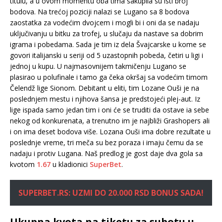
titulu, a u ovom momentu oba tima sakupila su isti broj
bodova. Na trećoj poziciji nalazi se Lugano sa 8 bodova
zaostatka za vodećim dvojcem i mogli bi i oni da se nadaju
uključivanju u bitku za trofej, u slučaju da nastave sa dobrim
igrama i pobedama. Sada je tim iz dela Švajcarske u kome se
govori italijanski u seriji od 5 uzastopnih pobeda, četiri u ligi i
jednoj u kupu. U najmasovnijem takmičenju Lugano se
plasirao u polufinale i tamo ga čeka okršaj sa vodećim timom
Čelendž lige Sionom. Debitant u eliti, tim Lozane Ouši je na
poslednjem mestu i njihova šansa je predstojeći plej-aut. Iz
lige ispada samo jedan tim i oni će se truditi da ostave ia sebe
nekog od konkurenata, a trenutno im je najbliži Grashopers ali
i on ima deset bodova više. Lozana Ouši ima dobre rezultate u
poslednje vreme, tri meča su bez poraza i imaju čemu da se
nadaju i protiv Lugana. Naš predlog je gost daje dva gola sa
kvotom
1.67
u kladionici
SuperBet
.
SUPERBET.RS: UZMI DO 20.000 RSD BONUS SADA!
Ukupna kvota na tiketu za subotu u