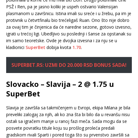
PSŽ i Ren, pa je jasno koliki je uspeh ostvario Valensijan
plasmanom u završnicu. Istina imali su sreće i u žrebu, pa im je
protivnik u četvrtfinalu bio trećeligaš Ruan. Ono što nije dobro
za ovaj tim je činjenica da će naredne sezone, gotovo izvesno,
igrati u trećoj ligi. Ubedljivo su poslednji i šanse za opstanak su
im samo teoretske. Ovde je dvojka izvesna i za nju se u
kladionici
SuperBet
dobija kvota
1.70
.
SUPERBET.RS: UZMI DO 20.000 RSD BONUS SADA!
Slovacko – Slavija – 2 @ 1.75 u
SuperBet
Slavija je završila sa takmičenjem u Evropi, ekipa Milana je bila
preveliki zalogaj za njih, ali ko zna šta bi bilo da u revanšu nisu
ostali sa igračem manje u ranoj fazi meča. Sada mogu da se
posvete povratku titule koju su prošlog proleća predali
gradskom rivali Sparti i pored toga što su prvenstvo završili sa