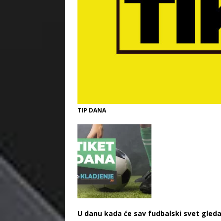
TIP DANA
U danu kada će sav fudbalski svet gleda