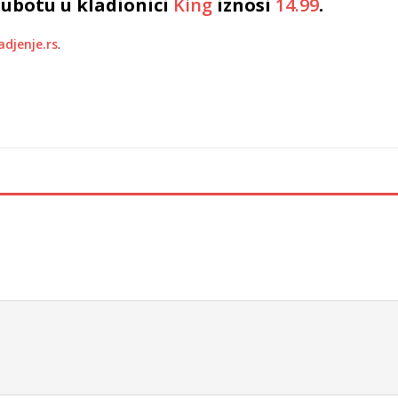
subotu u kladionici
King
iznosi
14.99
.
adjenje.rs
.