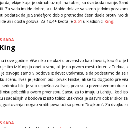
efjorda, ekipe koja je odmah uz njih na tabeli, sa dva boda manje. San
iti. Za sada im ide dobro, a u Molde dolaze sa samo jednim porazom 
ti podatak da je Sandefjord dobio prethodna četiri duela protiv Mold
e ali i dosta golova. Za 1x,4+ kvota je
2.51
u kladionici
King
.
US SADA
 King
u i ove godine. Više niko ne ulazi u prvenstvo kao favorit, kao što je 
je tim iz Kuopija opet u vrhu, ali je na prvom mestu Inter iz Turkua, a
a je osvojio samo 9 bodova iz devet utakmica, a da podsetimo da se ra
 scenu. Ilves je jednom bio i prvak Finske, ali se to dogodilo pre više 
ošla sedmica bile je vrlo uspešna za Ilves, prvo su u prvenstvenom duel
 nisu pobedili u ovom prvenstvu. Šansu za to imaju u Lahtiju, kod ist
u i sadašnjih 8 bodova iz isto toliko utakmica je sasvm dobar skor za 
og gostovanja mogao vratiti pevajući sa prvom ”trojkom”. Za dvojku s
US SADA