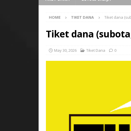
HOME
TIKET DANA
Tiket dana (sub
Tiket dana (subota
May 30, 2026
Tiket Dana
0