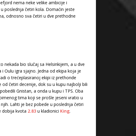
defjord nema neke velike ambicije i
u poslednja četiri kola. Domaćin jeste
ea, odnosno sva četiri u dve prethodne
to nekada bio slučaj sa Helsinkijem, a u dve
 i Oulu igra sjajno. Jedna od ekipa koja je
di o trećeplasiranoj ekipi iz prethonde
od četiri decenije, dok su u kupu najbolji bili
u pobedili Gnistan, a onda u kupu i TPS. Oba
oimenog tima koji se prošle jeseni vratio u
njih. Lahti je bez pobede u poslednja četiri
e dobija kvota
2.83
u kladionici
King
.