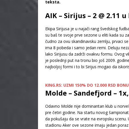
teksta.
AIK – Sirijus – 2 @ 2.11 u
Ekipa Sirijusa je u najači rang švedskog fudba
su baš te svoje prve sezone u eliti kada su zav
čudno za ovu skandinavsku zemlju, prvaci se 
ima 8 pobeda i samo jedan remi. Deluju nezaus
lako Sirijusu da zadrži ovakvu formu. Ovog v
je poslednji put na tronu bio još 2009. godi
najboljoj formi i to bi Sirijus mogao da isko
KING.RS: UZMI 150% DO 12.000 RSD BON
Molde – Sandefjord – 1x,
Odavno Molde nije dominantan klub u norveškoj
pre četiri godine. Na startu novog šampionata
da pokušaju da se vrate na evropsku scenu. U 
stadionu Aker ove sezone imaju jedan poraz i