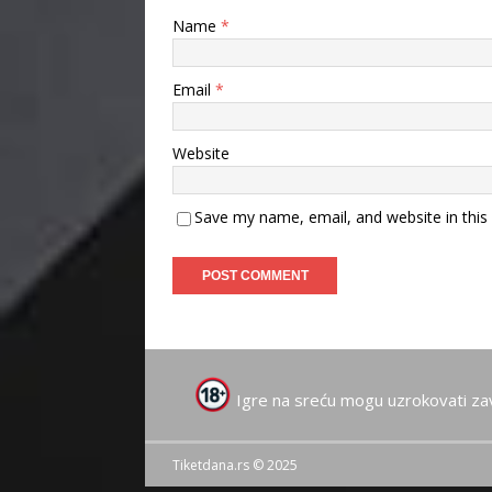
Name
*
Email
*
Website
Save my name, email, and website in this
Igre na sreću mogu uzrokovati za
Tiketdana.rs © 2025