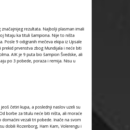
g značajnijeg rezultata. Najbolji plasman imali
j hitaju ka tituli šampiona. Nije to ništa
ta. Posle 9 odigranih mečeva ekipa iz Upsale
 prekid prvenstva zbog Mundijala i neće biti
olma. AIK je 9 puta bio šampion Švedske, ali
aju po 3 pobede, poraza i remija. Nisu u
eoš četiri kupa, a poslednji naslov uzeli su
d borbe za titulu neće biti ništa, ali moraće
ao domaćini vezali tri pobede. Inače na svom
k su dobili Rozenborg, Ham Kam, Volerengu i