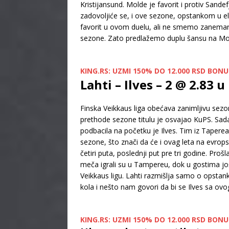
Kristijansund. Molde je favorit i protiv Sand
zadovoljiće se, i ove sezone, opstankom u el
favorit u ovom duelu, ali ne smemo zanemari
sezone. Zato predlažemo duplu šansu na Mold
KING.RS: UZMI 150% DO 12.000 RSD BON
Lahti – Ilves – 2 @ 2.83 u
Finska Veikkaus liga obećava zanimljivu sezon
prethode sezone titulu je osvajao KuPS. Sada 
podbacila na početku je Ilves. Tim iz Tapere
sezone, što znači da će i ovag leta na evropsku
četiri puta, poslednji put pre tri godine. Pr
meča igrali su u Tampereu, dok u gostima još
Veikkaus ligu. Lahti razmišlja samo o opstank
kola i nešto nam govori da bi se Ilves sa ov
KING.RS: UZMI 150% DO 12.000 RSD BON