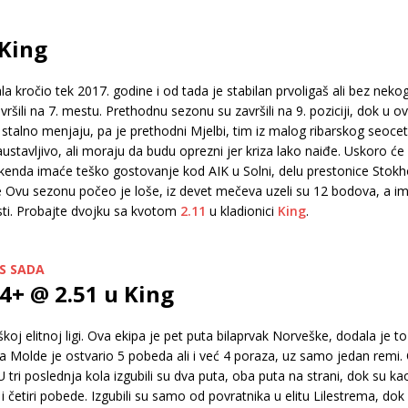
 King
la kročio tek 2017. godine i od tada je stabilan prvoligaš ali bez neko
ršili na 7. mestu. Prethodnu sezonu su završili na 9. poziciji, dok u ovo
stalno menjaju, pa je prethodni Mjelbi, tim iz malog ribarskog seoce
tavljivo, ali moraju da budu oprezni jer kriza lako naiđe. Uskoro će i
ikenda imaće teško gostovanje kod AIK u Solni, delu prestonice Stokh
ne Ovu sezonu počeo je loše, iz devet mečeva uzeli su 12 bodova, a im
risti. Probajte dvojku sa kvotom
2.11
u kladionici
King
.
US SADA
4+ @ 2.51 u King
 elitnoj ligi. Ova ekipa je pet puta bilaprvak Norveške, dodala je to j
 Molde je ostvario 5 pobeda ali i već 4 poraza, uz samo jedan remi. O
tri poslednja kola izgubili su dva puta, oba puta na strani, dok su k
 četiri pobede. Izgubili su samo od povratnika u elitu Lilestrema, do