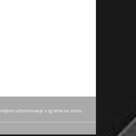
oljeno učestvovanje u igrama na sreću.