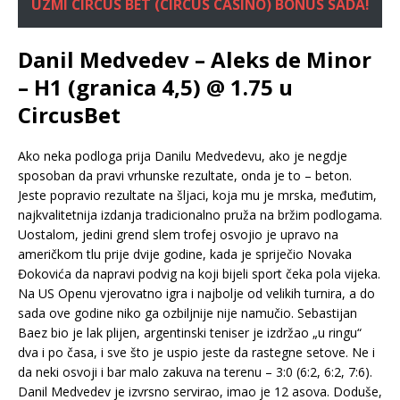
UZMI CIRCUS BET (CIRCUS CASINO) BONUS SADA!
Danil Medvedev – Aleks de Minor
– H1 (granica 4,5) @ 1.75 u
CircusBet
Ako neka podloga prija Danilu Medvedevu, ako je negdje
sposoban da pravi vrhunske rezultate, onda je to – beton.
Jeste popravio rezultate na šljaci, koja mu je mrska, međutim,
najkvalitetnija izdanja tradicionalno pruža na bržim podlogama.
Uostalom, jedini grend slem trofej osvojio je upravo na
američkom tlu prije dvije godine, kada je spriječio Novaka
Đokovića da napravi podvig na koji bijeli sport čeka pola vijeka.
Na US Openu vjerovatno igra i najbolje od velikih turnira, a do
sada ove godine niko ga ozbiljnije nije namučio. Sebastijan
Baez bio je lak plijen, argentinski teniser je izdržao „u ringu“
dva i po časa, i sve što je uspio jeste da rastegne setove. Ne i
da neki osvoji i bar malo zakuva na terenu – 3:0 (6:2, 6:2, 7:6).
Danil Medvedev je izvrsno servirao, imao je 12 asova. Doduše,