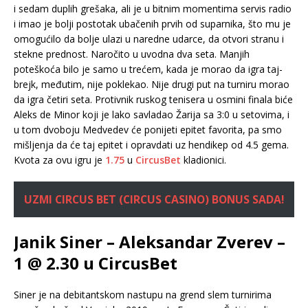
i sedam duplih grešaka, ali je u bitnim momentima servis radio
i imao je bolji postotak ubačenih prvih od suparnika, što mu je
omogućilo da bolje ulazi u naredne udarce, da otvori stranu i
stekne prednost. Naročito u uvodna dva seta. Manjih
poteškoća bilo je samo u trećem, kada je morao da igra taj-
brejk, međutim, nije poklekao. Nije drugi put na turniru morao
da igra četiri seta. Protivnik ruskog tenisera u osmini finala biće
Aleks de Minor koji je lako savladao Žarija sa 3:0 u setovima, i
u tom dvoboju Medvedev će ponijeti epitet favorita, pa smo
mišljenja da će taj epitet i opravdati uz hendikep od 4.5 gema.
Kvota za ovu igru je
1.75
u
CircusBet
kladionici.
UZMI CIRCUS BET (CIRCUS CASINO) BONUS SADA!
Janik Siner – Aleksandar Zverev –
1 @ 2.30 u CircusBet
Siner je na debitantskom nastupu na grend slem turnirima