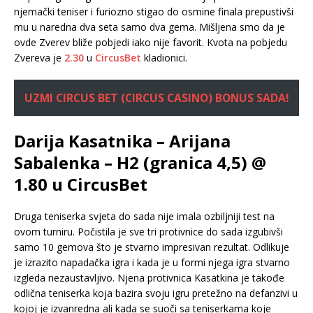
njemački teniser i furiozno stigao do osmine finala prepustivši
mu u naredna dva seta samo dva gema. Mišljena smo da je
ovde Zverev bliže pobjedi iako nije favorit. Kvota na pobjedu
Zvereva je
2.30
u
CircusBet
kladionici.
UZMI CIRCUS BET (CIRCUS CASINO) BONUS SADA!
Darija Kasatnika – Arijana
Sabalenka – H2 (granica 4,5) @
1.80 u CircusBet
Druga teniserka svjeta do sada nije imala ozbiljniji test na
ovom turniru. Počistila je sve tri protivnice do sada izgubivši
samo 10 gemova što je stvarno impresivan rezultat. Odlikuje
je izrazito napadačka igra i kada je u formi njega igra stvarno
izgleda nezaustavljivo. Njena protivnica Kasatkina je takođe
odlična teniserka koja bazira svoju igru pretežno na defanzivi u
kojoj je izvanredna ali kada se suoči sa teniserkama koje