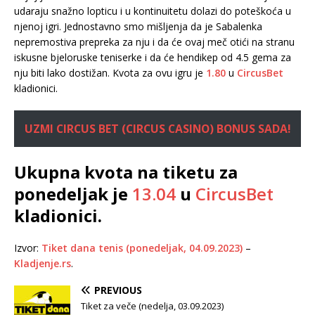
udaraju snažno lopticu i u kontinuitetu dolazi do poteškoća u
njenoj igri. Jednostavno smo mišljenja da je Sabalenka
nepremostiva prepreka za nju i da će ovaj meč otići na stranu
iskusne bjeloruske teniserke i da će hendikep od 4.5 gema za
nju biti lako dostižan. Kvota za ovu igru je
1.80
u
CircusBet
kladionici.
UZMI CIRCUS BET (CIRCUS CASINO) BONUS SADA!
Ukupna kvota na tiketu za
ponedeljak je
13.04
u
CircusBet
kladionici.
Izvor:
Tiket dana tenis (ponedeljak, 04.09.2023)
–
Kladjenje.rs
.
PREVIOUS
Tiket za veče (nedelja, 03.09.2023)