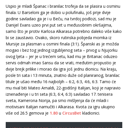
Uspio je mladi Španac i branilac trofeja da se plasira u osminu
finala. U Barseloni ga je dobio u polufinalu, još prije dvije
godine savladao ga je i u Beču, na tvrdoj podlozi, sad mu je
Danijel Evans uzeo prvi put set u međusobnim okršajima,
samo što je protiv Karlosa Alkarasa potrebno daleko više kako
bi se zaustavio. Ovako, skoro rutinska pobjeda momka iz
Mursije za plasman u osmini finala (3:1). Španski as je možda
mogao i bez tog jednog izgubljenog seta – prvog u Njujorku
ovog ljeta – jer je u trećem setu, kad mu je Britanac oduzeo
servis odmah imao šansu da se vrati, međutim propustio je
dvije brejk prilike i morao da igra još jednu dionicu. Na kraju,
posle tri sata i 13 minuta, znatno duže od planiranog, branilac
titule je ušao među 16 najboljih – 6:2, 6:3, 4:6, 6:3. Tamo će
mu rival biti Mateo Arnaldi, 22-godišnji Italijan, koji je napravio
iznenađenje i u tri seta (6:3, 6:4, 6:3) savladao 17. tenisera
sveta, Kamerona Norija, pa smo mišljenja da će mladi i
motivisani Italijan namučiti i Alkarasa. Kvota za igru ukupno
više od 26.5 gemova je
1.80
u
CircusBet
kladionici.