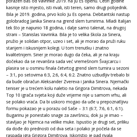
poražen baš od Vavrinke 2019. na Ju Es openu. Četiri godine
kasnije isto mjesto, isti rivali, isti teren, samo drugi pobjednik.
Bila je 2019. godina, prvo kolo Ju Es opena. Debitantski nastup
golobradog Janika Sinera na grend slem turnirima. Mladi Italijan
tek što je napunio 18 godina, i dalje samo talenat, na drugoj
strani – Stanislas Vavrinka. Bila je to velika škola za Sinera,
pružio je solidan otpor, uzeo i set, ali je morao da pruži ruku
starijem i iskusnijem kolegi. U tom trenutku i znatno
kvalitetnijem. Siner je morao dugo da čeka, ali je na kraju
dočekao da se revanšira sada već vremešnom Švajcarcu i
plasira se u osminu finala četvrtog grend slem turnira u sezoni
– 3:1, po setovima 6:3, 2:6, 6:4, 6:2. Znatno uzbudljiv trebalo bi
da bude obračun Aleksander Zvereva i Janika Sinera. Njemački
teniser je u trećem kolu naletio na Grigora Dimitrova, nekada
Top 10 igrača svjeta koji duže vrijeme nije u samom vrhu, ali
se polako vraća. Da bi uskoro mogao da uđe u prepoznatljivu
formu pokazao je u porazu od Saše – 3:1 (6:7, 7:6, 6:1, 6:1).
Bugarinu je ponestalo snage za završnicu, dok ju je imao –
stavljao je Njemca na velike muke. Ispustio je drugi set, priliku
da dođe do prednosti od dva seta i polako je počela da se
raspada igra Grigora Dimitrova. Iskoristio je pad rivala