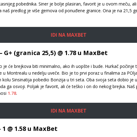
asnijeg pobednika. Siner je bolje plasiran, favorit je u ovom meču, 
naš predlog je više gemova od ponuđene granice. Ona je na 21,5 ge
IDI NA MAXBET
 G+ (granica 25,5) @ 1.78 u MaxBet
 je će brejkova biti minimalno, ako ih uopšte i bude. Hurkač počinje t
 u Montrealu u nedelju uveče. Bio je to prvi poraz u finalima za POlj
olu Sinsinatija pobedio Bonzija u tri seta. Oba svoja seta dobio je u t
a ga osvoji. Poljak je favorit, ali će teško i on do nekog brejka. Naš 
nosi
1.78
.
IDI NA MAXBET
– 1 @ 1.58 u MaxBet