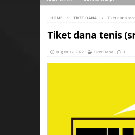
HOME
TIKET DANA
Tiket dana teni
Tiket dana tenis (s
August 17, 2022
Tiket Dana
0