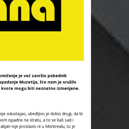
akmičenje je već završio pobednik
ispadanje Muzetija, što nam je srušilo
ne kvote mogu biti neznatno izmenjene.
je odustajao, ubedljivo je dobio drugi, da bi
dnom ispadne na stratu, a to se baš sad i
lijan nije proslavio ni u Montrealu, tu je