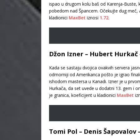
ispao u drugom kolu baš od Karenja-Buste, k
pobedom nad Špancem. Očekujte dug meč, a 
kladionici
MaxBet
iznosi
1.72
.
Džon Izner – Hubert Hurkač –
Kada se sastaju dvojica ovakvih servera jasno
odmorniji od Amerikanca pošto je igrao finale
ishodom mastersa u Kanadi. Izner je u prvom k
Hurkača, da set uvede u dodatni 13. gem i ond
je granica, koeficijent u kladionici
MaxBet
iz
Tomi Pol – Denis Šapovalov 