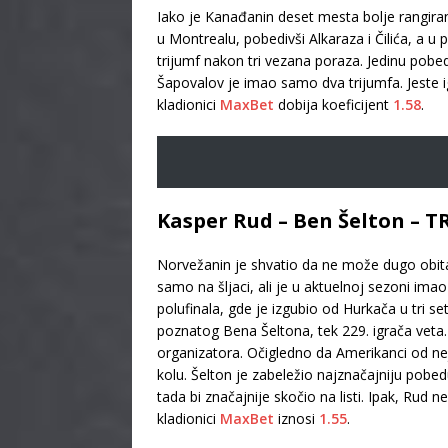
Iako je Kanađanin deset mesta bolje rangira
u Montrealu, pobedivši Alkaraza i Čilića, a u 
trijumf nakon tri vezana poraza. Jedinu pobe
Šapovalov je imao samo dva trijumfa. Jeste ig
kladionici
MaxBet
dobija koeficijent
1.58
.
Kasper Rud – Ben Šelton – TR
Norvežanin je shvatio da ne može dugo obita
samo na šljaci, ali je u aktuelnoj sezoni ima
polufinala, gde je izgubio od Hurkača u tri se
poznatog Bena Šeltona, tek 229. igrača veta.
organizatora. Očigledno da Amerikanci od nej
kolu. Šelton je zabeležio najznačajniju pobedu
tada bi značajnije skočio na listi. Ipak, Rud
kladionici
MaxBet
iznosi
1.55
.