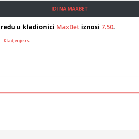
IDI NA MAXBET
redu u kladionici
MaxBet
iznosi
7.50
.
–
Kladjenje.rs
.