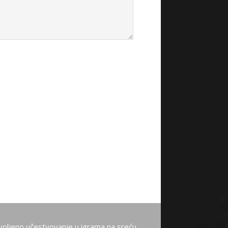
oljeno učestvovanje u igrama na sreću.