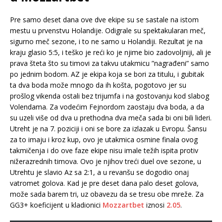
Pre samo deset dana ove dve ekipe su se sastale na istom
mestu u prvenstvu Holandije. Odigrale su spektakularan meč,
sigurno meč sezone, i to ne samo u Holandiji. Rezultat je na
kraju glasio 5:5, i teško je reći ko je njime bio zadovoljniji, ali je
prava šteta što su timovi za takvu utakmicu ”nagrađeni” samo
po jednim bodom. AZ je ekipa koja se bori za titulu, i gubitak
ta dva boda može mnogo da ih košta, pogotovo jer su
prošlog vikenda ostali bez trijumfa i na gostovanju kod slabog
Volendama. Za vodećim Fejnordom zaostaju dva boda, a da
su uzeli više od dva u prethodna dva meča sada bi oni bili lideri.
Utreht je na 7. poziciji i oni se bore za izlazak u Evropu. Šansu
za to imaju i kroz kup, ovo je utakmica osmine finala ovog
takmičenja i do ove faze ekipe nisu imale težih ispita protiv
nižerazrednih timova. Ovo je njihov treći duel ove sezone, u
Utrehtu je slavio Az sa 2:1, a u revanšu se dogodio onaj
vatromet golova. Kad je pre deset dana palo deset golova,
može sada barem tri, uz obavezu da se tresu obe mreže. Za
GG3+ koeficijent u kladionici
Mozzartbet
iznosi
2.05
.