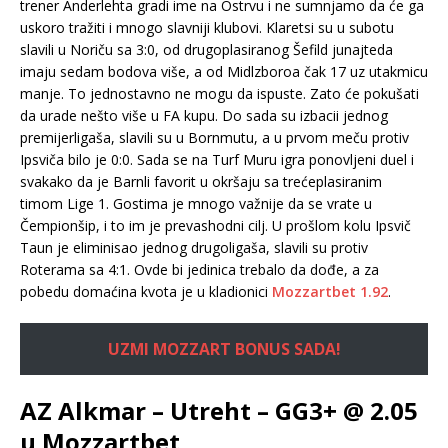
trener Anderlehta gradi ime na Ostrvu i ne sumnjamo da će ga
uskoro tražiti i mnogo slavniji klubovi. Klaretsi su u subotu
slavili u Noriču sa 3:0, od drugoplasiranog Šefild junajteda
imaju sedam bodova više, a od Midlzboroa čak 17 uz utakmicu
manje. To jednostavno ne mogu da ispuste. Zato će pokušati
da urade nešto više u FA kupu. Do sada su izbacii jednog
premijerligaša, slavili su u Bornmutu, a u prvom meču protiv
Ipsviča bilo je 0:0. Sada se na Turf Muru igra ponovljeni duel i
svakako da je Barnli favorit u okršaju sa trećeplasiranim
timom Lige 1. Gostima je mnogo važnije da se vrate u
Čempionšip, i to im je prevashodni cilj. U prošlom kolu Ipsvič
Taun je eliminisao jednog drugoligaša, slavili su protiv
Roterama sa 4:1. Ovde bi jedinica trebalo da dođe, a za
pobedu domaćina kvota je u kladionici
Mozzartbet
1.92
.
UZMI MOZZART BONUS SADA!
AZ Alkmar – Utreht – GG3+ @ 2.05
u Mozzartbet