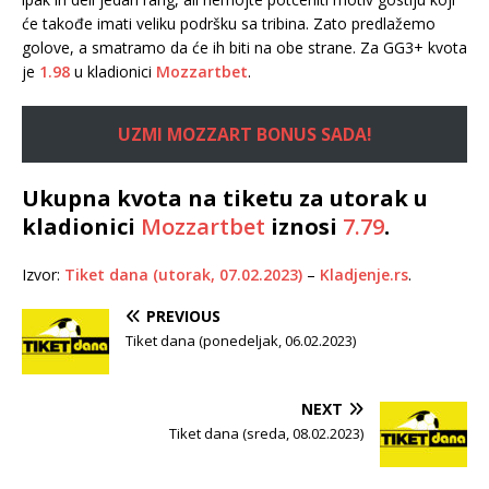
će takođe imati veliku podršku sa tribina. Zato predlažemo
golove, a smatramo da će ih biti na obe strane. Za GG3+ kvota
je
1.98
u kladionici
Mozzartbet
.
UZMI MOZZART BONUS SADA!
Ukupna kvota na tiketu za utorak u
kladionici
Mozzartbet
iznosi
7.79
.
Izvor:
Tiket dana (utorak, 07.02.2023)
–
Kladjenje.rs
.
PREVIOUS
Tiket dana (ponedeljak, 06.02.2023)
NEXT
Tiket dana (sreda, 08.02.2023)