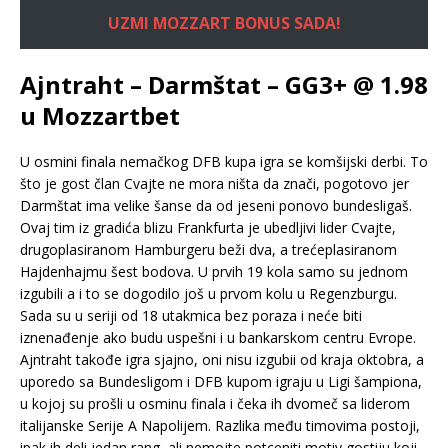
UZMI MOZZART BONUS SADA!
Ajntraht – Darmštat – GG3+ @ 1.98
u Mozzartbet
U osmini finala nemačkog DFB kupa igra se komšijski derbi. To
što je gost član Cvajte ne mora ništa da znači, pogotovo jer
Darmštat ima velike šanse da od jeseni ponovo bundesligaš.
Ovaj tim iz gradića blizu Frankfurta je ubedljivi lider Cvajte,
drugoplasiranom Hamburgeru beži dva, a trećeplasiranom
Hajdenhajmu šest bodova. U prvih 19 kola samo su jednom
izgubili a i to se dogodilo još u prvom kolu u Regenzburgu.
Sada su u seriji od 18 utakmica bez poraza i neće biti
iznenađenje ako budu uspešni i u bankarskom centru Evrope.
Ajntraht takođe igra sjajno, oni nisu izgubii od kraja oktobra, a
uporedo sa Bundesligom i DFB kupom igraju u Ligi šampiona,
u kojoj su prošli u osminu finala i čeka ih dvomeč sa liderom
italijanske Serije A Napolijem. Razlika među timovima postoji,
ipak ih deli jedan rang, ali nemojte potceniti motiv gostiju koji