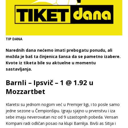
TIP DANA
Narednih dana nećemo imati prebogatu ponudu, ali
možda je baš ta činjenica šansa da se pametno izabere.
Kvote iz tiketa bile su aktuelne u momentu
sastavljanja.
Barnli – Ipsvič – 1 @ 1.92 u
Mozzartbet
Klaretsi su jednom nogom već u Premijer ligi, i to posle samo
jedne sezone u Čempionšipu. Igraju sjajno u prvenstvu i iza
sebe imaju neverovatan niz od 9 uzastopnih pobeda. Vensan
Kompani radi odličan posao na klupi Barnlija. Bivši as Sitija i