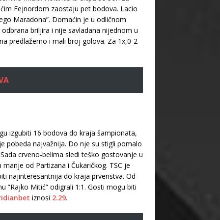
vodećim Fejnordom zaostaju pet bodova. Lacio
Dijego Maradona”. Domaćin je u odličnom
 odbrana briljira i nije savladana nijednom u
a predlažemo i mali broj golova. Za 1x,0-2
VA
gu izgubiti 16 bodova do kraja šampionata,
i je pobeda najvažnija. Do nje su stigli pomalo
. Sada crveno-belima sledi teško gostovanje u
m manje od Partizana i Čukaričkog. TSC je
ti najinteresantnija do kraja prvenstva. Od
”Rajko Mitić” odigrali 1:1. Gosti mogu biti
idianbet
iznosi
2.29
.