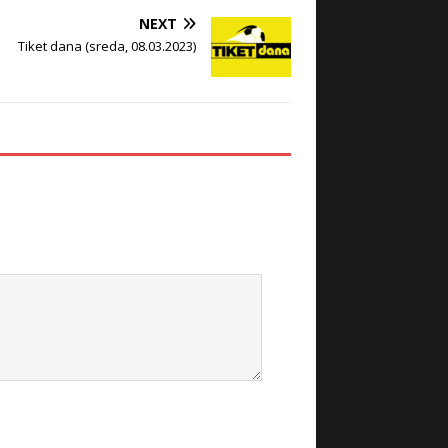
NEXT
Tiket dana (sreda, 08.03.2023)