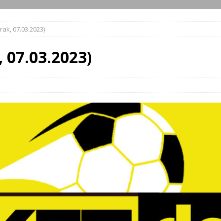
rak, 07.03.2023)
, 07.03.2023)