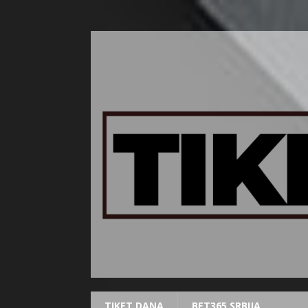
TIKET DANA
BET365 SRBIJA