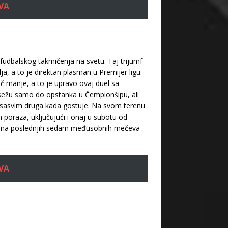
VA
 fudbalskog takmičenja na svetu. Taj trijumf
ja, a to je direktan plasman u Premijer ligu.
eč manje, a to je upravo ovaj duel sa
je sežu samo do opstanka u Čempionšipu, ali
a sasvim druga kada gostuje. Na svom terenu
h poraza, uključujući i onaj u subotu od
cija, na poslednjih sedam međusobnih mečeva
VA