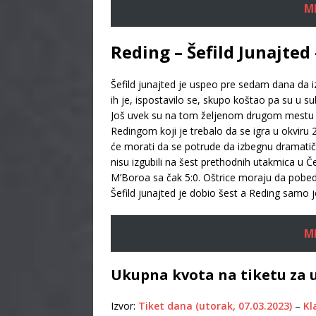
M
Reding – Šefild Junajted
Šefild junajted je uspeo pre sedam dana da iz
ih je, ispostavilo se, skupo koštao pa su u su
Još uvek su na tom željenom drugom mestu ali
Redingom koji je trebalo da se igra u okviru 
će morati da se potrude da izbegnu dramati
nisu izgubili na šest prethodnih utakmica u Č
M’Boroa sa čak 5:0. Oštrice moraju da pobede
Šefild junajted je dobio šest a Reding samo j
M
Ukupna kvota na tiketu za 
Izvor:
Tiket dana (utorak, 07.03.2023)
–
Kl