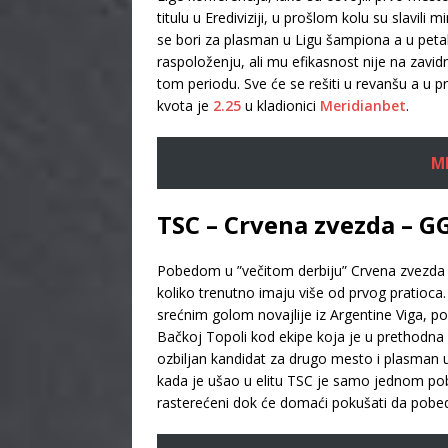
titulu u Erediviziji, u prošlom kolu su slavi
se bori za plasman u Ligu šampiona a u peta
raspoloženju, ali mu efikasnost nije na zavidn
tom periodu. Sve će se rešiti u revanšu a 
kvota je
2.25
u kladionici
Meridianbet
.
M
TSC – Crvena zvezda – G
Pobedom u ”večitom derbiju” Crvena zvezda j
koliko trenutno imaju više od prvog pratioca. 
srećnim golom novajlije iz Argentine Viga, p
Bačkoj Topoli kod ekipe koja je u prethodna 
ozbiljan kandidat za drugo mesto i plasman u 
kada je ušao u elitu TSC je samo jednom pobe
rasterećeni dok će domaći pokušati da pobede 