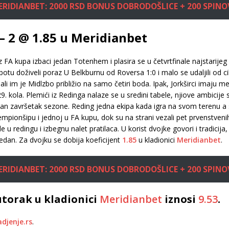
ERIDIANBET: 2000 RSD BONUS DOBRODOŠLICE + 200 SPINO
 – 2 @ 1.85 u Meridianbet
 FA kupa izbaci jedan Totenhem i plasira se u četvrtfinale najstarijeg
botu doživeli poraz U Belkburnu od Roversa 1:0 i malo se udaljili od cil
 im je Midlzbo približio na samo četiri boda. Ipak, Jorkširci imaju m
29. kola. Plemići iz Redinga nalaze se u sredini tabele, njiove ambici
čan završetak sezone. Reding jedna ekipa kada igra na svom terenu 
empionšipu i jednoj u FA kupu, dok su na strani vezali pet prvenstveni
 u redingu i izbegnu nalet pratilaca. U korist dvojke govori i tradi
edan. Za dvojku se dobija koeficijent
1.85
u kladionici
Meridianbet
.
ERIDIANBET: 2000 RSD BONUS DOBRODOŠLICE + 200 SPINO
utorak u kladionici
Meridianbet
iznosi
9.53
.
adjenje.rs
.