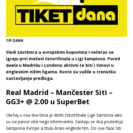
TIP DANA
Sledi završnica u evropskim kupovima i večeras se
igraju prvi mečevi četvrtfinala u Ligi šampiona. Pored
duela u Madridu i Londonu aktivni će biti i timovi u
engleskim nižim ligama. Kvote su važile u trenutku
sastavljanja predloga.
Real Madrid – Mančester Siti –
GG3+ @ 2.00 u SuperBet
Okršaj u ova dva tima je derbi četvrtfinala Lige šamiona iako
su svi parovi više nego interesantni. Sastaju se dva poslednja
šampiona Evrope a titulu brani engleski tim. Do ove faze Siti