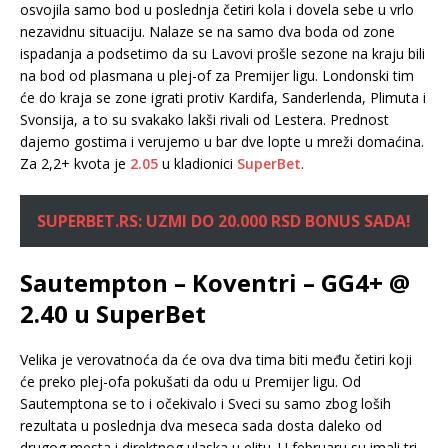
osvojila samo bod u poslednja četiri kola i dovela sebe u vrlo
nezavidnu situaciju. Nalaze se na samo dva boda od zone
ispadanja a podsetimo da su Lavovi prošle sezone na kraju bili
na bod od plasmana u plej-of za Premijer ligu. Londonski tim
će do kraja se zone igrati protiv Kardifa, Sanderlenda, Plimuta i
Svonsija, a to su svakako lakši rivali od Lestera. Prednost
dajemo gostima i verujemo u bar dve lopte u mreži domaćina.
Za 2,2+ kvota je
2.05
u kladionici
SuperBet
.
SUPERBET.RS: UZMI DO 20.000 RSD BONUS SADA!
Sautempton – Koventri – GG4+ @
2.40 u SuperBet
Velika je verovatnoća da će ova dva tima biti među četiri koji
će preko plej-ofa pokušati da odu u Premijer ligu. Od
Sautemptona se to i očekivalo i Sveci su samo zbog loših
rezultata u poslednja dva meseca sada dosta daleko od
drugog mesta i direktnog ulaska u elitu. U februaru su imali tri