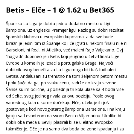
Betis – Elče – 1 @ 1.62 u Bet365
Španska La Liga je dobila jedno dodatno mesto u Ligi
šampiona, uz englesku Premijer ligu. Razlog su dobri rezultati
španskih klubova u evropskim kupovima, a da sve bude
biraznije jedini tim iz Španije koji će igrati u nekom finalu nije ni
Barseloni, ni Real, ni Atletiko, već maleni Rajo Valjekano. Ovj
”nagradi” doprineo je i Betis koji je igrao u četvrtfinalu Lige
Evrope u kome ih je izbacila portugalska Braga. Najveći
dobitnik ovog benefita za La Ligu mogu biti baš fudbaleri
Betisa. Andalužani su trenutno na tom željenom petom mestu
i pokušaće da ga, po svaku cenu, zadrže do kraja sezone.
Šanse su im odlične, u poslednja tri kola ulaze sa 4 boda više
od Selte, svog jedinog rivala za ovu poziciju. Posle ovog
vanrednog kola u kome dočekuju Elče, očekuje ih još
gostovanje kod novog-starog šampiona Barselone, i na kraju
igraju sa Levanteom na svom Benito Viljamarinu. Ukoliko bi
dobili oba meča u Sevilji plasirali bi se u elitno evropsko
takmičenje. Elče je na samo dva boda od zone ispadanja i za