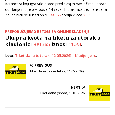
Katancara koji igra vrlo dobro pred svojim navijačima i poraz
od Barija mu je prvi posle 14 vezanih utakmica bez neuspeha.
Za jedinicu se u kladionici
Bet365
dobija kvota
2.05
.
PREPORUČUJEMO BET365 ZA ONLINE KLAĐENJE
Ukupna kvota na tiketu za utorak u
kladionici
Bet365
iznosi
11.23
.
Izvor:
Tiket dana (utorak, 12.05.2026)
–
Kladjenje.rs
.
PREVIOUS
Tiket dana (ponedeljak, 11.05.2026)
NEXT
Tiket dana (sreda, 13.05.2026)