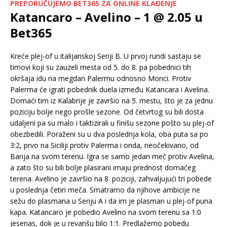
PREPORUČUJEMO BET365 ZA ONLINE KLAĐENJE
Katancaro – Avelino – 1 @ 2.05 u
Bet365
Kreće plej-of u italijanskoj Seriji B. U prvoj rundi sastaju se
timovi koji su zauzeli mesta od 5. do 8. pa pobednici tih
okršaja idu na megdan Palermu odnosno Monci. Protiv
Palerma će igrati pobednik duela između Katancara i Avelina.
Domaći tim iz Kalabrije je završio na 5. mestu, što je za jednu
poziciju bolje nego prošle sezone. Od četvrtog su bili dosta
udaljeni pa su malo i taktizirali u finišu sezone pošto su plej-of
obezbedili. Poraženi su u dva poslednja kola, oba puta sa po
3:2, prvo na Siciliji protiv Palerma i onda, neočekivano, od
Barija na svom terenu. Igra se samo jedan meč protiv Avelina,
a zato što su bili bolje plasirani imaju prednost domaćeg
terena. Avelino je završio na 8. poziciji, zahvaljujući tri pobede
u poslednja četiri meča. Smatramo da njihove ambicije ne
sežu do plasmana u Seriju A i da im je plasman u plej-of puna
kapa. Katancaro je pobedio Avelino na svom terenu sa 1:0
jesenas, dok je u revanšu bilo 1:1. Predlažemo pobedu