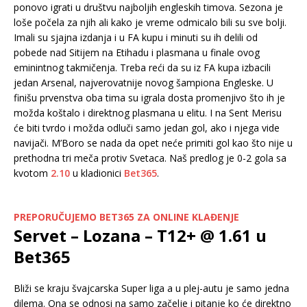
ponovo igrati u društvu najboljih engleskih timova. Sezona je
loše počela za njih ali kako je vreme odmicalo bili su sve bolji.
Imali su sjajna izdanja i u FA kupu i minuti su ih delili od
pobede nad Sitijem na Etihadu i plasmana u finale ovog
eminintnog takmičenja. Treba reći da su iz FA kupa izbacili
jedan Arsenal, najverovatnije novog šampiona Engleske. U
finišu prvenstva oba tima su igrala dosta promenjivo što ih je
možda koštalo i direktnog plasmana u elitu. I na Sent Merisu
će biti tvrdo i možda odluči samo jedan gol, ako i njega vide
navijači. M’Boro se nada da opet neće primiti gol kao što nije u
prethodna tri meča protiv Svetaca. Naš predlog je 0-2 gola sa
kvotom
2.10
u kladionici
Bet365
.
PREPORUČUJEMO BET365 ZA ONLINE KLAĐENJE
Servet – Lozana – T12+ @ 1.61 u
Bet365
Bliži se kraju švajcarska Super liga a u plej-autu je samo jedna
dilema. Ona se odnosi na samo začelje i pitanje ko će direktno