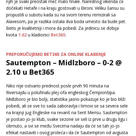
njih je svaki preostali meč malo finale. Narednog vikenda će
dočekati Hetafe i na kraju gostovati u Đironi. Veliku šansu su
propustili u subotu kada su na svom terenu remizirali sa
Alavesom, pa je razlika ostala dva boda umesto da bude pet.
Betis je kvalitetniji i mora da pobedi. Za jedinicu se dobija
kvota
1.62
u kladionici
Bet365
.
PREPORUČUJEMO BET365 ZA ONLINE KLAĐENJE
Sautempton – Midlzboro – 0-2 @
2.10 u Bet365
Niko nije ostvario prednost posle prvih 90 minuta na
Riversajdu u polufinalu plej-ofa engleskog Čempionšipa.
Midlzboro je bio bolji, statistika jasno pokazuje ko je bio bliži
pobedi, ali se sve to sada zaboravlja i timovi se sa severa sele
na krajnji jug Engleske na revanš na Sent Merisu. Sautempton
je postao jo-jo klub, svake sezone se seli iz prve u drugu ligu i
obrnuto, a svi se među Svecima nadaju da će se tah jo-jo
efekat nastaviti i ovog proleća i da će Sautempton od avgusta