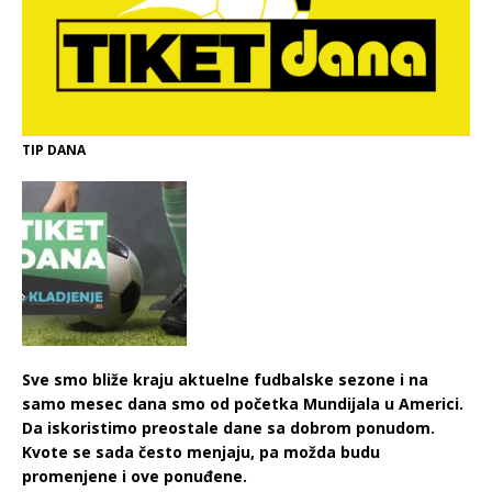
TIP DANA
Sve smo bliže kraju aktuelne fudbalske sezone i na
samo mesec dana smo od početka Mundijala u Americi.
Da iskoristimo preostale dane sa dobrom ponudom.
Kvote se sada često menjaju, pa možda budu
promenjene i ove ponuđene.