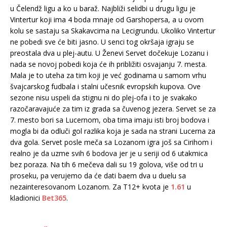
u Čelendž ligu a ko u baraž. Najbliži selidbi u drugu ligu je
Vintertur koji ima 4 boda mnaje od Garshopersa, a u ovom
kolu se sastaju sa Skakavcima na Lecigrundu. Ukoliko Vintertur
ne pobedi sve će biti jasno. U senci tog okršaja igraju se
preostala dva u plej-autu. U Ženevi Servet dočekuje Lozanu i
nada se novoj pobedi koja će ih približiti osvajanju 7. mesta.
Mala je to uteha za tim koji je već godinama u samom vrhu
švajcarskog fudbala i stalni učesnik evropskih kupova. Ove
sezone nisu uspeli da stignu ni do plej-ofa i to je svakako
razočaravajuće za tim iz grada sa čuvenog jezera. Servet se za
7. mesto bori sa Lucernom, oba tima imaju isti broj bodova i
mogla bi da odluči gol razlika koja je sada na strani Lucerna za
dva gola. Servet posle meča sa Lozanom igra još sa Cirihom i
realno je da uzme svih 6 bodova jer je u seriji od 6 utakmica
bez poraza. Na tih 6 mečeva dali su 19 golova, više od tri u
proseku, pa verujemo da će dati baem dva u duelu sa
nezainteresovanom Lozanom. Za T12+ kvota je
1.61
u
kladionici
Bet365
.