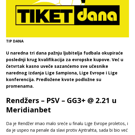
TIP DANA
U naredna tri dana pažnju ljubitelja fudbala okupiraće
poslednji krug kvalifikacija za evropske kupove. Već u
četvrtak kasno uveče sazanćemo sve učesnike
narednog izdanja Lige šampiona, Lige Evrope i Lige
konferencija. Predložene kvote podložne su
promenama.
Rendžers – PSV – GG3+ @ 2.21 u
Meridianbet
Da je Rendžer imao malo sreće u finalu Lige Evrope proletos, i
da je uspeo na penale da slavi protiv Ajntrahta, sada bi bio već