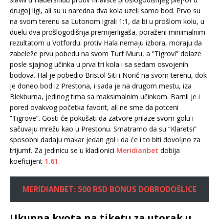
drugoj ligi, ali su u naredna dva kola uzeli samo bod. Prvo su
na svom terenu sa Lutonom igrali 1:1, da bi u prošlom kolu, u
duelu dva prošlogodišnja premijerligaša, poraženi minimalnim
rezultatom u Votfordu. protiv Hala nemaju izbora, moraju da
zabeleže prvu pobedu na svom Turf Muru, a ”Tigrovi” dolaze
posle sjajnog učinka u prva tri kola i sa sedam osvojenih
bodova. Hal je pobedio Bristol Siti i Norič na svom terenu, dok
je doneo bod iz Prestona, i sada je na drugom mestu, iza
Blekburna, jedinog tima sa maksimalnim učinkom. Barnli je i
pored ovakvog početka favorit, ali ne sme da potceni
”Tigrove”. Gosti će pokušati da zatvore prilaze svom golu i
sačuvaju mrežu kao u Prestonu. Smatramo da su ”Klaretsi”
sposobni dadaju makar jedan gol i da će i to biti dovoljno za
trijumf. Za jedinicu se u kladionici
Meridianbet
dobija
koeficijent
1.61
.
MERIDIANBET: 500 RSD BONUS DOBRODOŠLICE
Ukupna kvota na tiketu za utorak u