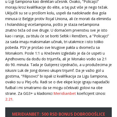
u Ligi šampiona kao direktan učesnik. Ovako, ”Policajci”
moraju kroz kvalifikacije do elite, a taj put više je nego težak.
Uključili su se u prošlom kolu, uspeli da nadoknade dva gola
minusa iz Belgije protiv Rojal Uniona, ali će morati da eliminišu
i holandskog vicešampiona, pošto je staza nešampiona
znatno teža od ove druge. U domaćem prvenstvu sve je isto
kao i ranije, za titulu će se boriti Seltik i Rendžers, a ”Policajci”
za sada imaju maksimalan učinak, tri utakmice i isto toliko
pobeda. PSV je prošao sve krugove pakla u dvomeču sa
Monakom. Posle 1:1 u Kneževini izgledalo je da će uspeti u
Ajndhovenu da dođu do trijumfa, ali je Monako vodio sa 2:1
do 90. minuta. Tada je Gutijerez izjednačio, a u produžecima je
iskusni Luk de Jong doneo ukupni trijumf. Da je važio gol u
gostima, ”Filipsovci” bi ispali iz kvalifikacija za Ligu šampiona,
ovako su u Plej-ofu. Radi se o dve ekipe koje igraju napadački
fudbal i mi smatramo da se mogu očekivati golovi na obe
strane. Za GG3+ u kladionici
Meridianbet
koeficijent iznosi
2.21
.
MERIDIANBET: 500 RSD BONUS DOBRODOŠLICE