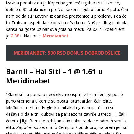
izaziva podatak da je Kopenhagen već izgubio tri utakmice,
dok je u 32 utakmice u prošloj sezoni izgubio samo 4 puta. Čini
nam se da su ”Lavovi” iz danske prestonice u problemu i da će
to Trabzon uspeti da iskoristi na Parkenu. Naš predlog je dupla
šansa na goste uz bar dva gola na meču. Za x2,2+ koeficijent
je
2.38
u kladionici
Meridianbet
.
MERIDIANBET: 500 RSD BONUS DOBRODOŠLICE
Barnli – Hal Siti – 1 @ 1.61 u
Meridinabet
”Klaretsi” su pomalo neočekivano ispali iz Premijer lige posle
puno vremena u kome su postali standardan čaln elite.
Međutim, nema u Engleskoj nikakvih garancija, često se
dešavalo da elitni klubovi za par sezona završe u trećoj, ili čak
četvrtoj ligi. Barnli je ozbiljan klub i planira da se odmah vrati u
elitu. Započeli su sezonu u Čempionšipu dobro, na premijeri su
slavili u Hadersfildu protiv finaliste prošlogodišnjeg plej-of u