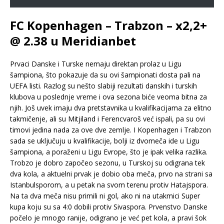
FC Kopenhagen – Trabzon – x2,2+
@ 2.38 u Meridianbet
Prvaci Danske i Turske nemaju direktan prolaz u Ligu
šampiona, što pokazuje da su ovi šampionati dosta pali na
UEFA listi. Razlog su nešto slabiji rezultati danskih i turskih
klubova u poslednje vreme i ova sezona biće veoma bitna za
njih. Još uvek imaju dva pretstavnika u kvalifikacijama za elitno
takmičenje, ali su Mitjiland i Ferencvaroš već ispali, pa su ovi
timovi jedina nada za ove dve zemlje. I Kopenhagen i Trabzon
sada se uključuju u kvalifikacije, bolji iz dvomeča ide u Ligu
šampiona, a poraženi u Ligu Evrope, što je ipak velika razlika.
Trobzo je dobro započeo sezonu, u Turskoj su odigrana tek
dva kola, a aktuelni prvak je dobio oba meča, prvo na strani sa
Istanbulsporom, a u petak na svom terenu protiv Hatajspora.
Na ta dva meča nisu primili ni gol, ako ni na utakmici Super
kupa koju su sa 4:0 dobili protiv Sivaspora. Prvenstvo Danske
počelo je mnogo ranije, odigrano je već pet kola, a pravi šok