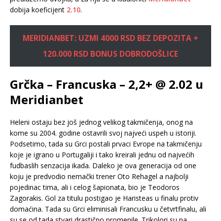
dobija koeficijent
2.10
.
MERIDIANBET: UZMI 4000 RSD BEZ DEPOZITA +
120.000 RSD BONUS DOBRODOŠLICE
Grčka – Francuska – 2,2+ @ 2.02 u
Meridianbet
Heleni ostaju bez još jednog velikog takmičenja, onog na
kome su 2004. godine ostavrili svoj najveći uspeh u istoriji.
Podsetimo, tada su Grci postali prvaci Evrope na takmičenju
koje je igrano u Portugaliji i tako kreirali jednu od najvećih
fudbaslih senzacija ikada. Daleko je ova generacija od one
koju je predvodio nemački trener Oto Rehagel a najbolji
pojedinac tima, ali i celog šapionata, bio je Teodoros
Zagorakis. Gol za titulu postigao je Haristeas u finalu protiv
domaćina. Tada su Grci eliminisali Francusku u četvrtfinalu, ali
su se od tada stvari drastično promenile. Trikolori su na