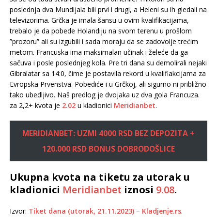
poslednja dva Mundijala bili prvi i drugi, a Heleni su ih gledali na
televizorima. Grčka je imala šansu u ovim kvalifikacijama,
trebalo je da pobede Holandiju na svom terenu u prošlom
”prozoru” ali su izgubili i sada moraju da se zadovolje trećim
metom. Francuska ima maksimalan učinak i želeće da ga
sačuva i posle poslednjeg kola. Pre tri dana su demolirali nejaki
Gibralatar sa 14:0, čime je postavila rekord u kvalifiakcijama za
Evropska Prvenstva. Pobediće i u Grčkoj, ali sigurno ni približno
tako ubedljivo. Naš predlog je dvojaka uz dva gola Francuza.
za 2,2+ kvota je
2.02
u kladionici
Meridianbet
.
MERIDIANBET: UZMI 4000 RSD BEZ DEPOZITA +
120.000 RSD BONUS DOBRODOŠLICE
Ukupna kvota na tiketu za utorak u
kladionici
Meridianbet
iznosi
9.08
.
Izvor:
Tiket dana (utorak, 21.11.2023)
–
Kladjenje.rs
.