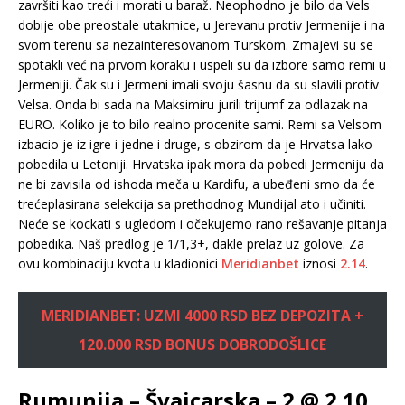
završiti kao treći i morati u baraž. Neophodno je bilo da Vels
dobije obe preostale utakmice, u Jerevanu protiv Jermenije i na
svom terenu sa nezainteresovanom Turskom. Zmajevi su se
spotakli već na prvom koraku i uspeli su da izbore samo remi u
Jermeniji. Čak su i Jermeni imali svoju šasnu da su slavili protiv
Velsa. Onda bi sada na Maksimiru jurili trijumf za odlazak na
EURO. Koliko je to bilo realno procenite sami. Remi sa Velsom
izbacio je iz igre i jedne i druge, s obzirom da je Hrvatsa lako
pobedila u Letoniji. Hrvatska ipak mora da pobedi Jermeniju da
ne bi zavisila od ishoda meča u Kardifu, a ubeđeni smo da će
trećeplasirana selekcija sa prethodnog Mundijal ato i učiniti.
Neće se kockati s ugledom i očekujemo rano rešavanje pitanja
pobedika. Naš predlog je 1/1,3+, dakle prelaz uz golove. Za
ovu kombinaciju kvota u kladionici
Meridianbet
iznosi
2.14
.
MERIDIANBET: UZMI 4000 RSD BEZ DEPOZITA +
120.000 RSD BONUS DOBRODOŠLICE
Rumunija – Švajcarska – 2 @ 2.10