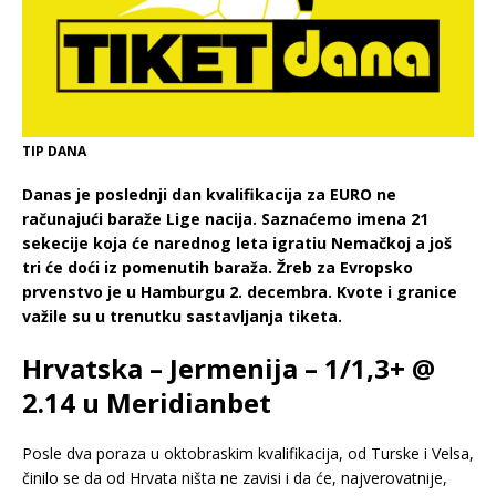
TIP DANA
Danas je poslednji dan kvalifikacija za EURO ne
računajući baraže Lige nacija. Saznaćemo imena 21
sekecije koja će narednog leta igratiu Nemačkoj a još
tri će doći iz pomenutih baraža. Žreb za Evropsko
prvenstvo je u Hamburgu 2. decembra. Kvote i granice
važile su u trenutku sastavljanja tiketa.
Hrvatska – Jermenija – 1/1,3+ @
2.14 u Meridianbet
Posle dva poraza u oktobraskim kvalifikacija, od Turske i Velsa,
činilo se da od Hrvata ništa ne zavisi i da će, najverovatnije,