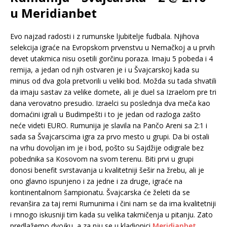
u Meridianbet
Evo najzad radosti i z rumunske ljubitelje fudbala. Njihova
selekcija igraće na Evropskom prvenstvu u Nemačkoj a u prvih
devet utakmica nisu osetili gorčinu poraza. Imaju 5 pobeda i 4
remija, a jedan od njih ostvaren je i u Švajcarskoj kada su
minus od dva gola pretvorili u veliki bod. Možda su tada shvatili
da imaju sastav za velike domete, ali je duel sa Izraelom pre tri
dana verovatno presudio. Izraelci su poslednja dva meča kao
domaćini igrali u Budimpešti i to je jedan od razloga zašto
neće videti EURO. Rumunija je slavila na Pančo Areni sa 2:1 i
sada sa Švajcarscima igra za prvo mesto u grupi. Da bi ostali
na vrhu dovoljan im je i bod, pošto su Sajdžije odigrale bez
pobednika sa Kosovom na svom terenu. Biti prvi u grupi
donosi benefit svrstavanja u kvalitetniji šešir na žrebu, ali je
ono glavno ispunjeno i za jedne i za druge, igraće na
kontinentalnom šampionatu. Švajcarska će želeti da se
revanšira za taj remi Rumunima i čini nam se da ima kvalitetniji
i mnogo iskusniji tim kada su velika takmičenja u pitanju. Zato
predlažemo dvojku, a za nju se u kladionici
Meridianbet