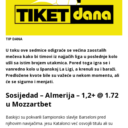
TIP DANA
U toku ove sedmice odigraće se većina zaostalih
mečeva kako bi timovi iz najjačih liga u poslednje kolo
ušli sa istim brojem utakmica. Pored toga igra se i
vanredno kolo u španskoj La Ligi, a krenuli su i baraži.
Predložene kvote bile su važeće u nekom momentu, ali
će se sigurno i menjati.
Sosijedad – Almerija – 1,2+ @ 1.72
u Mozzartbet
Baskijci su pokvarili šampionsko slavlje Barseloni pred
njihovim navijačima. jesu Katalonci već osvojili titulu ali su