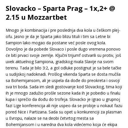
Slovacko – Sparta Prag – 1x,2+ @
2.15 u Mozzartbet
Mnogo je kombinacija i pre poslednja dva kola u češkom plej-
ofu. Jasno je da je Sparta jako blizu tituli i tim sa Letne bi
šampion lako mogao da postane već posle ovog kola.
Dovoljno je da pobede Slovaco i posle dugo vremena ponovo
će biti prvaci svoje zemlje. Ključni trijumf ostvarili su protiv, još
uvek aktuelnog šampiona, gradskog rivala Slavije na svom
terenu. Tada je bilo 3:2, a gol odluke postignut je sa bele tačke
u sudijskoj nadoknadi. Prošlog vikenda Sparta se dosta mučila
sa Bohemijansom, ali je uspela da dođe do preokreta i osvoji
sva tri boda. Sada im sledi gostovanje kod Slovackog, tima koji
ih je mnogo zadužio prošle sezone kada ih je pobedio u finalu
kupa i sprečio da dođu do trofeja. Slovacko je igrao u grupnoj
fazi Lige konferencija ali nije uspeo da se probije u nokaut fazu
pored Nice i Partizana. Sada su opet u konkurenciji za plasman
u Evropu, nalaze se na deobi četvrtog mesta sa
Bohemijansom i u naredna dva kola videćemo koja će ekipa