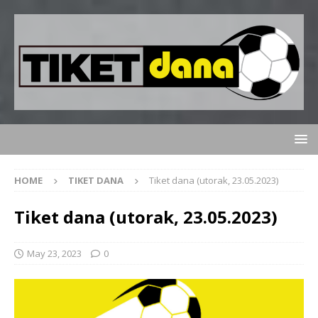
HOME
TIKET DANA
Tiket dana (utorak, 23.05.2023)
Tiket dana (utorak, 23.05.2023)
May 23, 2023
0