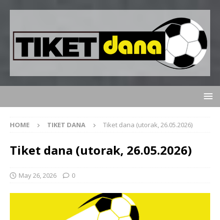
HOME
TIKET DANA
Tiket dana (utorak, 26.05.2026)
Tiket dana (utorak, 26.05.2026)
May 26, 2026
0