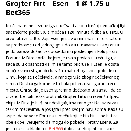
Grojter Firt – Esen – 1 @ 1.75 u
Bet365
Ko će naredne sezone igrati u Cvajti a ko u trećoj nemačkoj ligi
sadznćemo posle 90, a možda i 120, minuta fudbala u Fritu. U
prvoj utakmici Rot Vajs Esen je slavio minimalnim rezultatom i
sa prednosđću od jednog gola dolazi u Bavarsku. Grojter Firt
je do baraža došao tek pobedom u poslednjem kolu protiv
Fortune iz Dizeldorfa, kojom je rivala poslao u treću ligu, a
sada su u opasnosti da im se tamo pridruže. I Esen je dosta
neočekivano stigao do baraža, malo zbog svoje pobede u
Ulmu, koja se i očekivala, a mnogo više zbog neočekivanog
remija Duizburga kome je trebala pobeda za sigurno treće
mesto. Čini se da je Esen spremno dočekato tu šansu i da će
crveno-beli biti težak protivnik Grojter Firtu i u revanšu. Ipak,
ekipa iz Firta je bivši bundesligaš, ima mnogo više iskustva u
teškim mečevima, a još igra i pred svojim navijačima. Kada su
uspeli da pobede Fortunu u meču koji je bio biti ili ne biti za
obe ekipe, verujemo da mogu do pobede i protiv Esena. Za
jedinicu se u kladionici
Bet365
dobija koeficijent koji iznosi