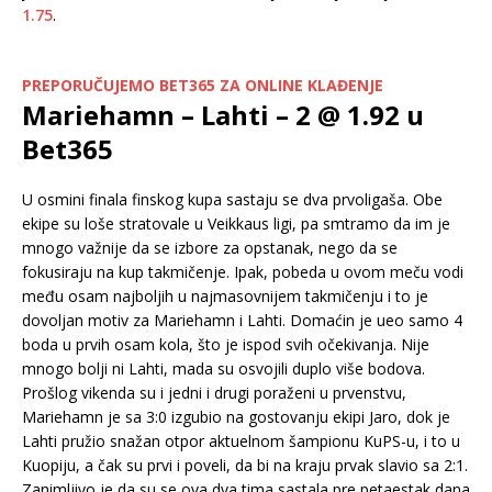
1.75
.
PREPORUČUJEMO BET365 ZA ONLINE KLAĐENJE
Mariehamn – Lahti – 2 @ 1.92 u
Bet365
U osmini finala finskog kupa sastaju se dva prvoligaša. Obe
ekipe su loše stratovale u Veikkaus ligi, pa smtramo da im je
mnogo važnije da se izbore za opstanak, nego da se
fokusiraju na kup takmičenje. Ipak, pobeda u ovom meču vodi
među osam najboljih u najmasovnijem takmičenju i to je
dovoljan motiv za Mariehamn i Lahti. Domaćin je ueo samo 4
boda u prvih osam kola, što je ispod svih očekivanja. Nije
mnogo bolji ni Lahti, mada su osvojili duplo više bodova.
Prošlog vikenda su i jedni i drugi poraženi u prvenstvu,
Mariehamn je sa 3:0 izgubio na gostovanju ekipi Jaro, dok je
Lahti pružio snažan otpor aktuelnom šampionu KuPS-u, i to u
Kuopiju, a čak su prvi i poveli, da bi na kraju prvak slavio sa 2:1.
Zanimljivo je da su se ova dva tima sastala pre petaestak dana