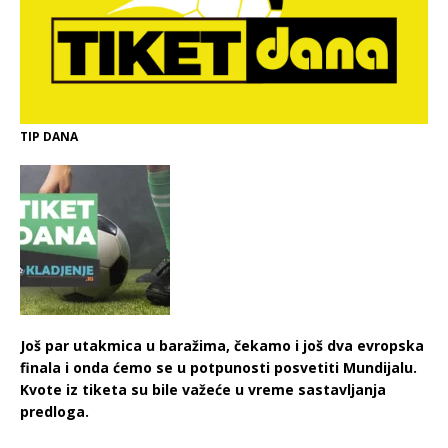
TIP DANA
Još par utakmica u baražima, čekamo i još dva evropska
finala i onda ćemo se u potpunosti posvetiti Mundijalu.
Kvote iz tiketa su bile važeće u vreme sastavljanja
predloga.