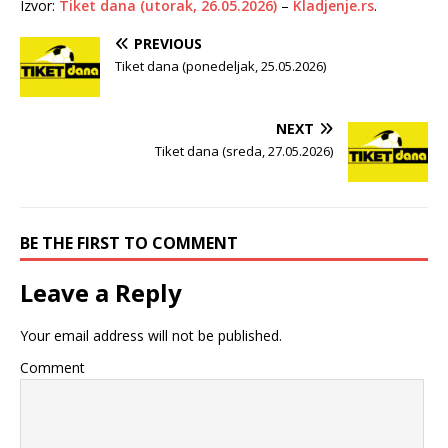
Izvor:
Tiket dana (utorak, 26.05.2026)
–
Kladjenje.rs
.
PREVIOUS
Tiket dana (ponedeljak, 25.05.2026)
NEXT
Tiket dana (sreda, 27.05.2026)
BE THE FIRST TO COMMENT
Leave a Reply
Your email address will not be published.
Comment