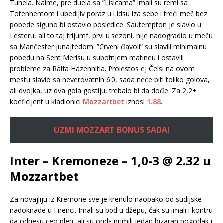
Tuhela. Naime, pre duela sa ”Lisicama” imali su remi sa
Totenhemom i ubedljiv poraz u Lidsu iza sebe i treći meč bez
pobede siguno bi ostavio posledice. Sautempton je slavio u
Lesteru, ali to taj trijumf, prvi u sezoni, nije nadogradio u meču
sa Mančester junajtedom. ”Crveni đavoli” su slavili minimalnu
pobedu na Sent Merisu u subotnjem matineu i ostavili
probleme za Ralfa Hazenhitla. Prolestos ej Čelsi na ovom
mestu slavio sa neverovatnih 6:0, sada neće biti toliko golova,
ali dvojka, uz dva gola gostiju, trebalo bi da dođe. Za 2,2+
koeficijent u kladionici
Mozzartbet
iznosi
1.88
.
UZMI MOZZART BONUS SADA!
Inter – Kremoneze – 1,0-3 @ 2.32 u
Mozzartbet
Za novajliju iz Kremone sve je krenulo naopako od sudijske
nadoknade u Firenci. Imali su bod u džepu, čak su imali i kontru
da odnesu ceo plen, ali su onda primili jedan bizaran pogodak i