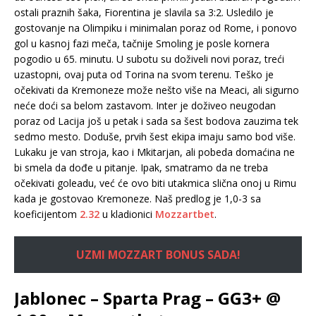
ostali praznih šaka, Fiorentina je slavila sa 3:2. Usledilo je
gostovanje na Olimpiku i minimalan poraz od Rome, i ponovo
gol u kasnoj fazi meča, tačnije Smoling je posle kornera
pogodio u 65. minutu. U subotu su doživeli novi poraz, treći
uzastopni, ovaj puta od Torina na svom terenu. Teško je
očekivati da Kremoneze može nešto više na Meaci, ali sigurno
neće doći sa belom zastavom. Inter je doživeo neugodan
poraz od Lacija još u petak i sada sa šest bodova zauzima tek
sedmo mesto. Doduše, prvih šest ekipa imaju samo bod više.
Lukaku je van stroja, kao i Mkitarjan, ali pobeda domaćina ne
bi smela da dođe u pitanje. Ipak, smatramo da ne treba
očekivati goleadu, već će ovo biti utakmica slična onoj u Rimu
kada je gostovao Kremoneze. Naš predlog je 1,0-3 sa
koeficijentom
2.32
u kladionici
Mozzartbet
.
UZMI MOZZART BONUS SADA!
Jablonec – Sparta Prag – GG3+ @