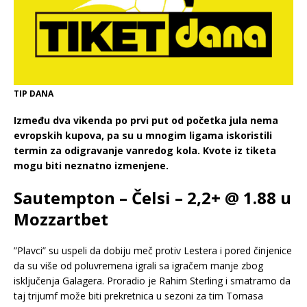
TIP DANA
Između dva vikenda po prvi put od početka jula nema
evropskih kupova, pa su u mnogim ligama iskoristili
termin za odigravanje vanredog kola. Kvote iz tiketa
mogu biti neznatno izmenjene.
Sautempton – Čelsi – 2,2+ @ 1.88 u
Mozzartbet
”Plavci” su uspeli da dobiju meč protiv Lestera i pored činjenice
da su više od poluvremena igrali sa igračem manje zbog
isključenja Galagera. Proradio je Rahim Sterling i smatramo da
taj trijumf može biti prekretnica u sezoni za tim Tomasa