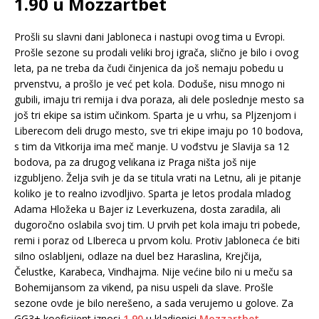
1.90 u Mozzartbet
Prošli su slavni dani Jabloneca i nastupi ovog tima u Evropi.
Prošle sezone su prodali veliki broj igrača, slično je bilo i ovog
leta, pa ne treba da čudi činjenica da još nemaju pobedu u
prvenstvu, a prošlo je već pet kola. Doduše, nisu mnogo ni
gubili, imaju tri remija i dva poraza, ali dele poslednje mesto sa
još tri ekipe sa istim učinkom. Sparta je u vrhu, sa Pljzenjom i
Liberecom deli drugo mesto, sve tri ekipe imaju po 10 bodova,
s tim da Vitkorija ima meč manje. U vođstvu je Slavija sa 12
bodova, pa za drugog velikana iz Praga ništa još nije
izgubljeno. Želja svih je da se titula vrati na Letnu, ali je pitanje
koliko je to realno izvodljivo. Sparta je letos prodala mladog
Adama Hložeka u Bajer iz Leverkuzena, dosta zaradila, ali
dugoročno oslabila svoj tim. U prvih pet kola imaju tri pobede,
remi i poraz od LIbereca u prvom kolu. Protiv Jabloneca će biti
silno oslabljeni, odlaze na duel bez Haraslina, Krejčija,
Čelustke, Karabeca, Vindhajma. Nije većine bilo ni u meču sa
Bohemijansom za vikend, pa nisu uspeli da slave. Prošle
sezone ovde je bilo nerešeno, a sada verujemo u golove. Za
GG3+ koeficijent iznosi
1.90
u kladionici
Mozzartbet
.