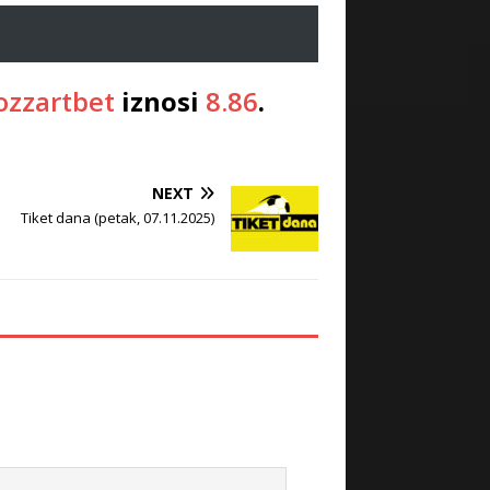
zzartbet
iznosi
8.86
.
NEXT
Tiket dana (petak, 07.11.2025)