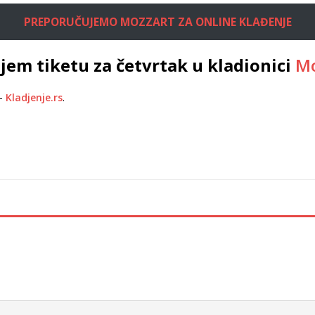
PREPORUČUJEMO MOZZART ZA ONLINE KLAĐENJE
em tiketu za četvrtak u kladionici
Mo
–
Kladjenje.rs
.