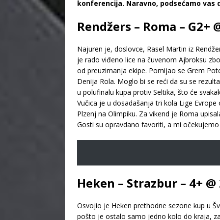
konferencija. Naravno, podsećamo vas d
Rendžers – Roma – G2+ @
Najuren je, doslovce, Rasel Martin iz Rendžer
je rado viđeno lice na čuvenom Ajbroksu zbog 
od preuzimanja ekipe. Pomijao se Grem Poter,
Denija Rola. Moglo bi se reći da su se rezul
u polufinalu kupa protiv Seltika, što će svak
Vučica je u dosadašanja tri kola Lige Evrope 
Plzenj na Olimpiku. Za vikend je Roma upisa
Gosti su opravdano favoriti, a mi očekujemo 
Heken – Strazbur – 4+ @
Osvojio je Heken prethodne sezone kup u Šved
pošto je ostalo samo jedno kolo do kraja, z