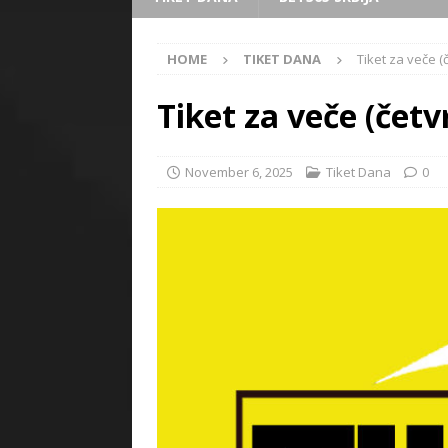
HOME
TIKET DANA
Tiket za veče (
Tiket za veče (četv
November 6, 2025
Tiket Dana
0