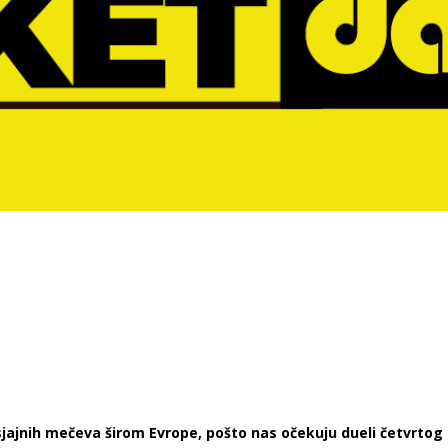
jajnih mečeva širom Evrope, pošto nas očekuju dueli četvrtog k