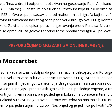
vijačima, a drugi i potpuno neočekivan na gostovanju Rajo Valjekanu (
i (AIK i Malme). U goste im dolazi ekipa Strazbura koja bilježi veoma z
SŽ-a. Ova ekipa je sastavljena od mahom mladih igrača koji su već 
hovim utakmicama baš zbog toga pada veliki broj golova. U Ligi konfere
m kolu. Za vikend su upisali poraz na gostovanju protiv Rena sa 4:1, 
se opredijelili za golove i shodno tome predlažemo igru 4+ po kvoti 
PREPORUČUJEMO MOZZART ZA ONLINE KLAĐENJE
 u Mozzartbet
zona kada su znali ozbiljno da pomrse račune velikoj trojci u Portug
 u velikom zaostatku za vodećim timovima. U Ligi Evrope su do sada os
su primili nijedan gol. Za vikend je Braga upisala nesretan poraz od P
a 4 od 4. Belgijski predstavnik igra sve bolje u poslednje vrijeme, a
 po trijumf, remi i poraz, a u poslednjem kolu su na domaćem terenu 
 a za vikend su slavili na gostovanju protiv Vesterloa sa minimalnih 1:0. 
još jedan trijumf u Evropi. Naš prijedlog je jedinica po kvoti 1.70 