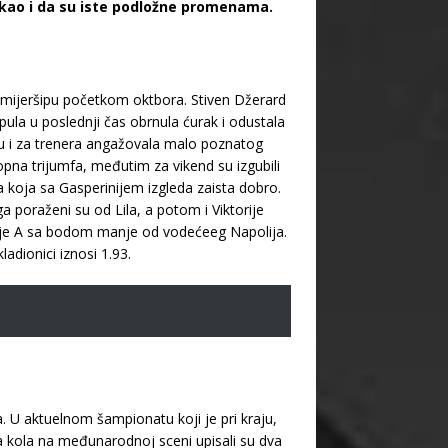
 kao i da su iste podložne promenama.
Premijeršipu početkom oktbora. Stiven Džerard
pula u poslednji čas obrnula ćurak i odustala
ku i za trenera angažovala malo poznatog
opna trijumfa, međutim za vikend su izgubili
a koja sa Gasperinijem izgleda zaista dobro.
a poraženi su od Lila, a potom i Viktorije
erije A sa bodom manje od vodećeeg Napolija.
dionici iznosi 1.93.
. U aktuelnom šampionatu koji je pri kraju,
a kola na međunarodnoj sceni upisali su dva