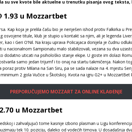
a su sve kvote bile aktuelne u trenutku pisanja ovog teksta,
 1.93 u Mozzartbet
sa. Kap koja je prelila čašu bio je neriješen ishod protiv Falkirka u 
osvojene titule, klub je stupio u kontakt sa njim, ali je legenda Liver
 kao i Geri O’Nil. Na kraju uprava Policajaca donijela je čudnu odlu
tati u nacionalnom šampionatu malo stabilizovali, vezana su dva uzast
ako dodatno uticati na psihološko stanje ekipe. U goste im dolazi Rom
ostvarila samo jedan trijumf i to onaj na startu takmičenja. Nakon tog
la poraz protiv Milana na San Siru, pa se sada nalaze na 4. mjestu S
minimum 2 gola Vučice u Škotskoj. Kvota na igru G2+ u MozzartBet kla
PREPORUČUJEMO MOZZART ZA ONLINE KLAĐENJE
 2.70 u Mozzartbet
skoj i zahvaljujući tome kasnije izborio plasman u Ligu konferencija
auzimaju tek 10. poziciju, daleko od vodećih timova. U dosadašnja dv