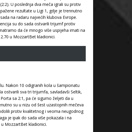
2:2). U poslednja dva meča igrali su protiv
apažene rezultate u Ligi 1, gdje je trennutno
sada na radaru najvećih klubova Evrope.
ncija su do sada ostvarili trijumf protiv
a smatramo da će mnogo više uspijeha imati na
2.70 u MozzartBet kladionici.
alu. Nakon 10 odigranih kola u šampionatu
tvarili sva tri trijumfa, savladavši Seltik,
orta sa 2:1, pa će sigurno željeti da u
 trenutno su u nizu od šest uzastopnih mečeva
odolili protiv kvalitetnog i veoma neugodnog
Braga je ipak do sada više pokazala i na
u MozzartBet kladionici.