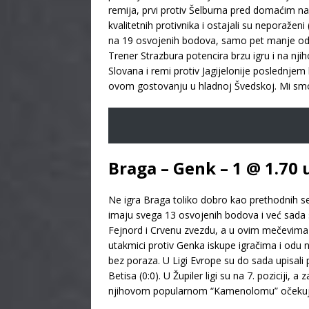
remija, prvi protiv Šelburna pred domaćim na
kvalitetnih protivnika i ostajali su neporažen
na 19 osvojenih bodova, samo pet manje od P
Trener Strazbura potencira brzu igru i na nji
Slovana i remi protiv Jagijelonije poslednje
ovom gostovanju u hladnoj Švedskoj. Mi smo 
Braga – Genk – 1 @ 1.70
Ne igra Braga toliko dobro kao prethodnih se
imaju svega 13 osvojenih bodova i već sada su
Fejnord i Crvenu zvezdu, a u ovim mečevima ni
utakmici protiv Genka iskupe igračima i odu n
bez poraza. U Ligi Evrope su do sada upisali
Betisa (0:0). U Župiler ligi su na 7. poziciji,
njihovom popularnom “Kamenolomu” očekujemo 