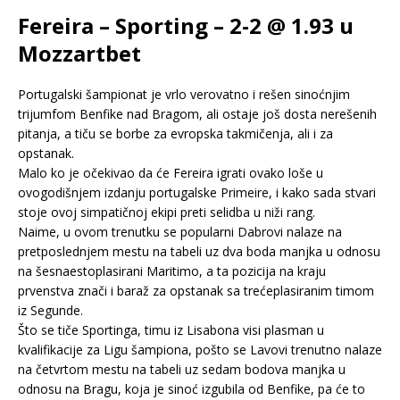
Fereira – Sporting – 2-2 @ 1.93 u
Mozzartbet
Portugalski šampionat je vrlo verovatno i rešen sinoćnjim
trijumfom Benfike nad Bragom, ali ostaje još dosta nerešenih
pitanja, a tiču se borbe za evropska takmičenja, ali i za
opstanak.
Malo ko je očekivao da će Fereira igrati ovako loše u
ovogodišnjem izdanju portugalske Primeire, i kako sada stvari
stoje ovoj simpatičnoj ekipi preti selidba u niži rang.
Naime, u ovom trenutku se popularni Dabrovi nalaze na
pretposlednjem mestu na tabeli uz dva boda manjka u odnosu
na šesnaestoplasirani Maritimo, a ta pozicija na kraju
prvenstva znači i baraž za opstanak sa trećeplasiranim timom
iz Segunde.
Što se tiče Sportinga, timu iz Lisabona visi plasman u
kvalifikacije za Ligu šampiona, pošto se Lavovi trenutno nalaze
na četvrtom mestu na tabeli uz sedam bodova manjka u
odnosu na Bragu, koja je sinoć izgubila od Benfike, pa će to