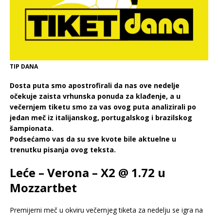
TIP DANA
Dosta puta smo apostrofirali da nas ove nedelje
očekuje zaista vrhunska ponuda za klađenje, a u
večernjem tiketu smo za vas ovog puta analizirali po
jedan meč iz italijanskog, portugalskog i brazilskog
šampionata.
Podsećamo vas da su sve kvote bile aktuelne u
trenutku pisanja ovog teksta.
Leće – Verona – X2 @ 1.72 u
Mozzartbet
Premijerni meč u okviru večernjeg tiketa za nedelju se igra na