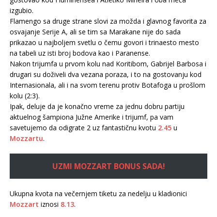
izgubio.
Flamengo sa druge strane slovi za možda i glavnog favorita za
osvajanje Serije A, ali se tim sa Marakane nije do sada
prikazao u najboljem svetlu o čemu govori i trinaesto mesto
na tabeli uz isti broj bodova kao i Paranense.
Nakon trijumfa u prvom kolu nad Koritibom, Gabrijel Barbosa i
drugari su doživeli dva vezana poraza, i to na gostovanju kod
Internasionala, ali i na svom terenu protiv Botafoga u prošlom
kolu (2:3).
Ipak, deluje da je konačno vreme za jednu dobru partiju
aktuelnog šampiona Južne Amerike i trijumf, pa vam
savetujemo da odigrate 2 uz fantastičnu kvotu
2.45
u
Mozzartu
.
UZMI MOZZART BONUS SADA!
Ukupna kvota na večernjem tiketu za nedelju u kladionici
Mozzart
iznosi
8.13
.