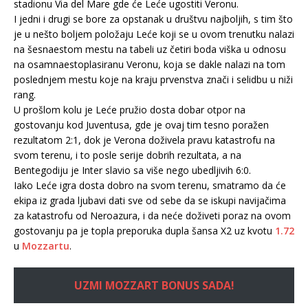
stadionu Via del Mare gde će Leće ugostiti Veronu.
I jedni i drugi se bore za opstanak u društvu najboljih, s tim što
je u nešto boljem položaju Leće koji se u ovom trenutku nalazi
na šesnaestom mestu na tabeli uz četiri boda viška u odnosu
na osamnaestoplasiranu Veronu, koja se dakle nalazi na tom
poslednjem mestu koje na kraju prvenstva znači i selidbu u niži
rang.
U prošlom kolu je Leće pružio dosta dobar otpor na
gostovanju kod Juventusa, gde je ovaj tim tesno poražen
rezultatom 2:1, dok je Verona doživela pravu katastrofu na
svom terenu, i to posle serije dobrih rezultata, a na
Bentegodiju je Inter slavio sa više nego ubedljivih 6:0.
Iako Leće igra dosta dobro na svom terenu, smatramo da će
ekipa iz grada ljubavi dati sve od sebe da se iskupi navijačima
za katastrofu od Neroazura, i da neće doživeti poraz na ovom
gostovanju pa je topla preporuka dupla šansa X2 uz kvotu
1.72
u
Mozzartu
.
UZMI MOZZART BONUS SADA!