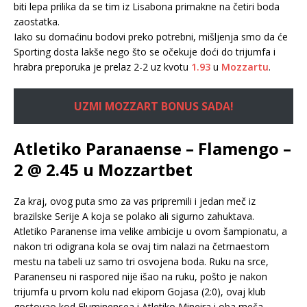
biti lepa prilika da se tim iz Lisabona primakne na četiri boda
zaostatka.
Iako su domaćinu bodovi preko potrebni, mišljenja smo da će
Sporting dosta lakše nego što se očekuje doći do trijumfa i
hrabra preporuka je prelaz 2-2 uz kvotu
1.93
u
Mozzartu
.
UZMI MOZZART BONUS SADA!
Atletiko Paranaense – Flamengo –
2 @ 2.45 u Mozzartbet
Za kraj, ovog puta smo za vas pripremili i jedan meč iz
brazilske Serije A koja se polako ali sigurno zahuktava.
Atletiko Paranense ima velike ambicije u ovom šampionatu, a
nakon tri odigrana kola se ovaj tim nalazi na četrnaestom
mestu na tabeli uz samo tri osvojena boda. Ruku na srce,
Paranenseu ni raspored nije išao na ruku, pošto je nakon
trijumfa u prvom kolu nad ekipom Gojasa (2:0), ovaj klub
gostovao kod Fluminensea i Atletiko Mineira i oba meča