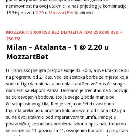
neminovnost na ovoj utakmici, a naš prijedlog je kombinacija
1&3+ po kvoti
2.20
u
MozzartBet
kladionici.
MOZZART: 3.000 RSD BEZ DEPOZITA I DO 250.000 RSD +
250 FS!
Milan – Atalanta – 1 @ 2.20 u
MozzartBet
U Francuskoj se igra pretposlednje 33. kolo, a sve utakmice su
na programu od 21 čas. Vodi se žestoka borba za mjesta koja
vode u Ligu šampiona, a petoplasirani Ren večeras će snage
odmjeriti sa ekipom Pariza. Domaćin je trenutno na 5. poziciji
sa 56 osvojenih bodova, što je svega 2 boda manje od
četvrtoplasiranog Lila, Ren je seriju od četiri uzastopna
trijumfa prekinuo u prošlom kolu porazom od Liona (4:2), pa
su na ovoj utakmici pod imperativom trijumfa. Pariz je u
povratničkoj sezoni bez problema izborio opstanak, trenutno
se nalaze na 11. poziciji sa 41. osvojenim bodom i u preostala