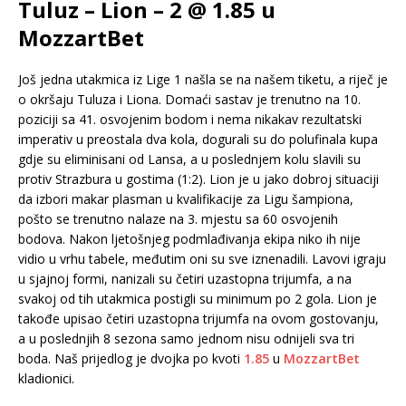
Tuluz – Lion – 2 @ 1.85 u
MozzartBet
Još jedna utakmica iz Lige 1 našla se na našem tiketu, a riječ je
o okršaju Tuluza i Liona. Domaći sastav je trenutno na 10.
poziciji sa 41. osvojenim bodom i nema nikakav rezultatski
imperativ u preostala dva kola, dogurali su do polufinala kupa
gdje su eliminisani od Lansa, a u poslednjem kolu slavili su
protiv Strazbura u gostima (1:2). Lion je u jako dobroj situaciji
da izbori makar plasman u kvalifikacije za Ligu šampiona,
pošto se trenutno nalaze na 3. mjestu sa 60 osvojenih
bodova. Nakon ljetošnjeg podmlađivanja ekipa niko ih nije
vidio u vrhu tabele, međutim oni su sve iznenadili. Lavovi igraju
u sjajnoj formi, nanizali su četiri uzastopna trijumfa, a na
svakoj od tih utakmica postigli su minimum po 2 gola. Lion je
takođe upisao četiri uzastopna trijumfa na ovom gostovanju,
a u poslednjih 8 sezona samo jednom nisu odnijeli sva tri
boda. Naš prijedlog je dvojka po kvoti
1.85
u
MozzartBet
kladionici.