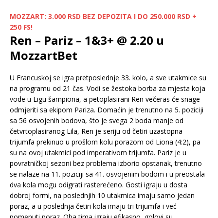
MOZZART: 3.000 RSD BEZ DEPOZITA I DO 250.000 RSD +
250 FS!
Ren – Pariz – 1&3+ @ 2.20 u
MozzartBet
U Francuskoj se igra pretposlednje 33. kolo, a sve utakmice su
na programu od 21 čas. Vodi se žestoka borba za mjesta koja
vode u Ligu šampiona, a petoplasirani Ren večeras će snage
odmjeriti sa ekipom Pariza. Domaćin je trenutno na 5. poziciji
sa 56 osvojenih bodova, što je svega 2 boda manje od
četvrtoplasiranog Lila, Ren je seriju od četiri uzastopna
trijumfa prekinuo u prošlom kolu porazom od Liona (4:2), pa
su na ovoj utakmici pod imperativom trijumfa. Pariz je u
povratničkoj sezoni bez problema izborio opstanak, trenutno
se nalaze na 11. poziciji sa 41. osvojenim bodom i u preostala
dva kola mogu odigrati rasterećeno. Gosti igraju u dosta
dobroj formi, na poslednjih 10 utakmica imaju samo jedan
poraz, a u poslednja četiri kola imaju tri trijumfa i već
pomenuti poraz. Oba tima igraju efikasno, golovi su