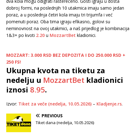
dva kola mogu odigrati rasterećeno. Gosti igraju u dosta
dobroj formi, na poslednjih 10 utakmica imaju samo jedan
poraz, a u poslednja četiri kola imaju tri trijumfa i već
pomenuti poraz. Oba tima igraju efikasno, golovi su
neminovnost na ovoj utakmici, a naš prijedlog je kombinacija
1&3+ po kvoti
2.20
u
MozzartBet
kladionici.
MOZZART: 3.000 RSD BEZ DEPOZITA I DO 250.000 RSD +
250 FS!
Ukupna kvota na tiketu za
nedelju u
MozzartBet
kladionici
iznosi
8.95
.
Izvor:
Tiket za veče (nedelja, 10.05.2026)
–
Kladjenje.rs
.
PREVIOUS
Tiket dana (nedelja, 10.05.2026)