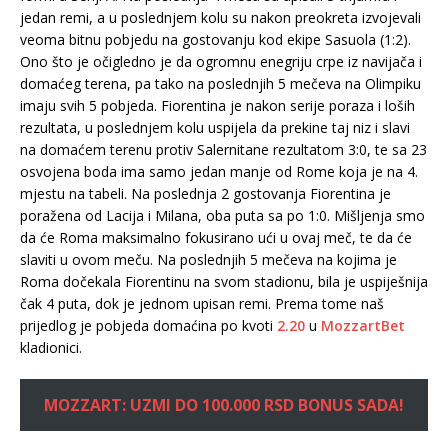
jedan remi, a u poslednjem kolu su nakon preokreta izvojevali
veoma bitnu pobjedu na gostovanju kod ekipe Sasuola (1:2).
Ono što je očigledno je da ogromnu enegriju crpe iz navijača i
domaćeg terena, pa tako na poslednjih 5 mečeva na Olimpiku
imaju svih 5 pobjeda. Fiorentina je nakon serije poraza i loših
rezultata, u poslednjem kolu uspijela da prekine taj niz i slavi
na domaćem terenu protiv Salernitane rezultatom 3:0, te sa 23
osvojena boda ima samo jedan manje od Rome koja je na 4.
mjestu na tabeli. Na poslednja 2 gostovanja Fiorentina je
poražena od Lacija i Milana, oba puta sa po 1:0. Mišljenja smo
da će Roma maksimalno fokusirano ući u ovaj meč, te da će
slaviti u ovom meču. Na poslednjih 5 mečeva na kojima je
Roma dočekala Fiorentinu na svom stadionu, bila je uspiješnija
čak 4 puta, dok je jednom upisan remi. Prema tome naš
prijedlog je pobjeda domaćina po kvoti
2.20
u
MozzartBet
kladionici.
MOZZART: UZMI DO 100.000 RSD BONUS SADA!