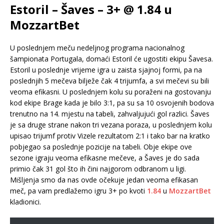
Estoril – Šaves – 3+ @ 1.84 u
MozzartBet
U poslednjem meču nedeljnog programa nacionalnog
šampionata Portugala, domaći Estoril će ugostiti ekipu Šavesa.
Estoril u poslednje vrijeme igra u zaista sjajnoj formi, pa na
poslednjih 5 mečeva bilježe čak 4 trijumfa, a svi mečevi su bili
veoma efikasni. U poslednjem kolu su poraženi na gostovanju
kod ekipe Brage kada je bilo 3:1, pa su sa 10 osvojenih bodova
trenutno na 14. mjestu na tabeli, zahvaljujući gol razlici. Šaves
je sa druge strane nakon tri vezana poraza, u poslednjem kolu
upisao trijumf protiv Vizele rezultatom 2:1 i tako bar na kratko
pobjegao sa poslednje pozicije na tabeli. Obje ekipe ove
sezone igraju veoma efikasne mečeve, a Šaves je do sada
primio čak 31 gol što ih čini najgorom odbranom u ligi.
Mišljenja smo da nas ovde očekuje jedan veoma efikasan
meč, pa vam predlažemo igru 3+ po kvoti
1.84
u
MozzartBet
kladionici.