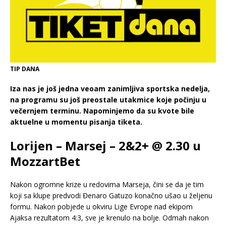
TIP DANA
Iza nas je još jedna veoam zanimljiva sportska nedelja,
na programu su još preostale utakmice koje počinju u
večernjem terminu. Napominjemo da su kvote bile
aktuelne u momentu pisanja tiketa.
Lorijen – Marsej – 2&2+ @ 2.30 u
MozzartBet
Nakon ogromne krize u redovima Marseja, čini se da je tim
koji sa klupe predvodi Đenaro Gatuzo konačno ušao u željenu
formu. Nakon pobjede u okviru Lige Evrope nad ekipom
Ajaksa rezultatom 4:3, sve je krenulo na bolje. Odmah nakon