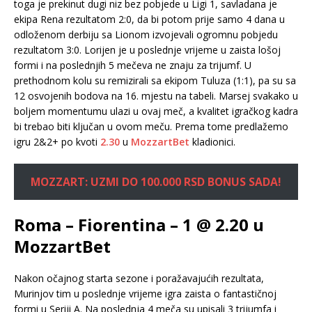
toga je prekinut dugi niz bez pobjede u Ligi 1, savladana je
ekipa Rena rezultatom 2:0, da bi potom prije samo 4 dana u
odloženom derbiju sa Lionom izvojevali ogromnu pobjedu
rezultatom 3:0. Lorijen je u poslednje vrijeme u zaista lošoj
formi i na poslednjih 5 mečeva ne znaju za trijumf. U
prethodnom kolu su remizirali sa ekipom Tuluza (1:1), pa su sa
12 osvojenih bodova na 16. mjestu na tabeli. Marsej svakako u
boljem momentumu ulazi u ovaj meč, a kvalitet igračkog kadra
bi trebao biti ključan u ovom meču. Prema tome predlažemo
igru 2&2+ po kvoti
2.30
u
MozzartBet
kladionici.
MOZZART: UZMI DO 100.000 RSD BONUS SADA!
Roma – Fiorentina – 1 @ 2.20 u
MozzartBet
Nakon očajnog starta sezone i poražavajućih rezultata,
Murinjov tim u poslednje vrijeme igra zaista o fantastičnoj
formi u Seriji A. Na poslednja 4 meča su upisali 3 trijumfa i