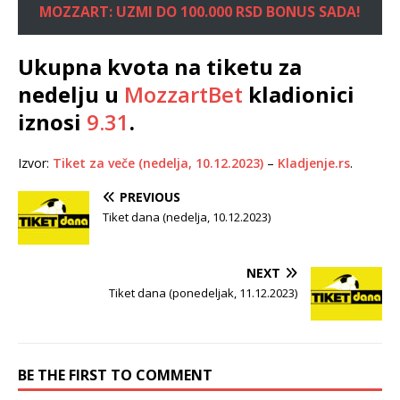
MOZZART: UZMI DO 100.000 RSD BONUS SADA!
Ukupna kvota na tiketu za
nedelju u
MozzartBet
kladionici
iznosi
9.31
.
Izvor:
Tiket za veče (nedelja, 10.12.2023)
–
Kladjenje.rs
.
PREVIOUS
Tiket dana (nedelja, 10.12.2023)
NEXT
Tiket dana (ponedeljak, 11.12.2023)
BE THE FIRST TO COMMENT