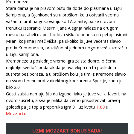
Kremoneze.
Stara dama je na pravom putu da dođe do plasmana u Ligu
šampiona, a Bjankoneri su u prošlom kolu ostvarili veoma
važan trijumf na gostovanju kod Atalante, pa se u ovom
trenutku izabranici Masimilijana Alegrija nalaze na drugom
mestu na tabeli uz pet bodova viška u odnosu na petoplasirani
Milan, koji ima i meč viška, pa ukoliko bi Juve večeras slavio
protiv Kremonezea, praktično bi jednom nogom već zakoračio
u Ligu šampiona.
Kremoneze u poslednje vreme igra zaista dobro, o čemu
najbolje svedoči podatak da je ova ekipa na tri poslednja
susreta bez poraza, a u prošlom kolu je tim iz Kremone slavio
na svom terenu protiv direktnog konkurenta Specije, kada je
bilo 2:0.
Gosti zaista nemaju šta da izgube, iako je Juve veliki favorit na
ovom susretu, a sva je prilika da ćemo prisustvovati pravoj
goleadi pa je topla preporuka igra 3+ uz kvotu
1.80
u
Mozzartu
.
UZMI MOZZART BONUS SADA!