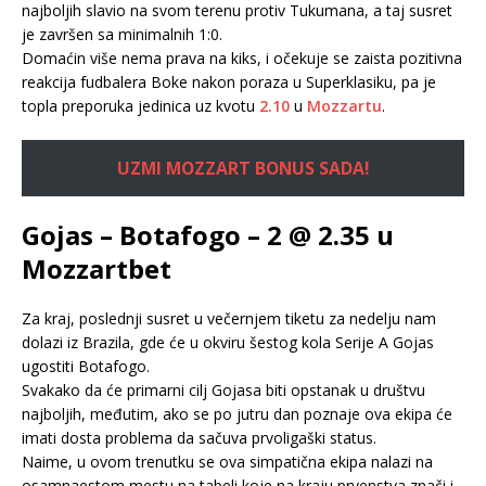
najboljih slavio na svom terenu protiv Tukumana, a taj susret
je završen sa minimalnih 1:0.
Domaćin više nema prava na kiks, i očekuje se zaista pozitivna
reakcija fudbalera Boke nakon poraza u Superklasiku, pa je
topla preporuka jedinica uz kvotu
2.10
u
Mozzartu
.
UZMI MOZZART BONUS SADA!
Gojas – Botafogo – 2 @ 2.35 u
Mozzartbet
Za kraj, poslednji susret u večernjem tiketu za nedelju nam
dolazi iz Brazila, gde će u okviru šestog kola Serije A Gojas
ugostiti Botafogo.
Svakako da će primarni cilj Gojasa biti opstanak u društvu
najboljih, međutim, ako se po jutru dan poznaje ova ekipa će
imati dosta problema da sačuva prvoligaški status.
Naime, u ovom trenutku se ova simpatična ekipa nalazi na
osamnaestom mestu na tabeli koje na kraju prvenstva znači i