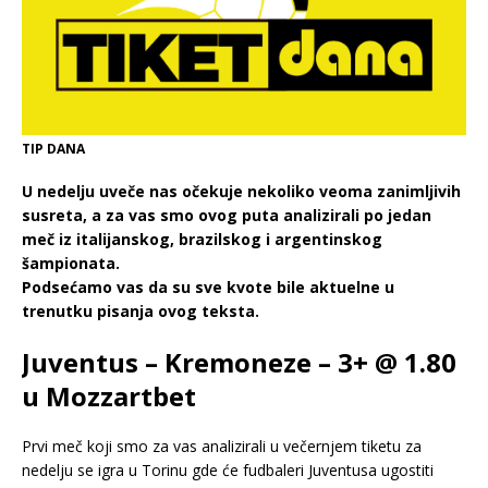
TIP DANA
U nedelju uveče nas očekuje nekoliko veoma zanimljivih
susreta, a za vas smo ovog puta analizirali po jedan
meč iz italijanskog, brazilskog i argentinskog
šampionata.
Podsećamo vas da su sve kvote bile aktuelne u
trenutku pisanja ovog teksta.
Juventus – Kremoneze – 3+ @ 1.80
u Mozzartbet
Prvi meč koji smo za vas analizirali u večernjem tiketu za
nedelju se igra u Torinu gde će fudbaleri Juventusa ugostiti