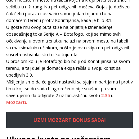
selidbu u niži rang. Na pet odigranih mečeva Gojas je doživeo
čak četiri poraza i ostvario samo jedan trijumf i to na
domaćem terenu protiv Korintijansa, kada je bilo 3:1.
U goste mu ovog puta stiže najprijatnije iznenađenje
dosadašnjeg toka Serije A – Botafogo, koji se mimo svih
očekivanja u ovom trenutku nalazi na prvom mestu na tabeli
sa maksimalnim učinkom, pošto je ova ekipa na pet odigranih
susreta ostvarila isto toliko trijumfa.
U prošlom kolu je Botafogo bio bolji od Korintijansa na svom
terenu, a taj duel je domaća ekipa rešila u svoju korist sa
ubedljivih 3:0.
Mišljenja smo da će gosti nastaviti sa sjajnim partijama i protiv
tima koji se do sada blago rečeno nije snašao, pa vam
savetujemo da odigrate 2 uz fantastičnu kvotu
2.35
u
Mozzartu
.
UZMI MOZZART BONUS SADA!