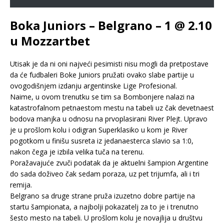
Boka Juniors – Belgrano – 1 @ 2.10
u Mozzartbet
Utisak je da ni oni najveći pesimisti nisu mogli da pretpostave
da će fudbaleri Boke Juniors pružati ovako slabe partije u
ovogodišnjem izdanju argentinske Lige Profesional.
Naime, u ovom trenutku se tim sa Bombonjere nalazi na
katastrofalnom petnaestom mestu na tabeli uz čak devetnaest
bodova manjka u odnosu na prvoplasirani River Plejt. Upravo
je u prošlom kolu i odigran Superklasiko u kom je River
pogotkom u finišu susreta iz jedanaesterca slavio sa 1:0,
nakon čega je izbila velika tuča na terenu.
Poražavajuće zvuči podatak da je aktuelni šampion Argentine
do sada doživeo čak sedam poraza, uz pet trijumfa, ali i tri
remija.
Belgrano sa druge strane pruža izuzetno dobre partije na
startu šampionata, a najbolji pokazatelj za to je i trenutno
šesto mesto na tabeli. U prošlom kolu je novajlija u društvu