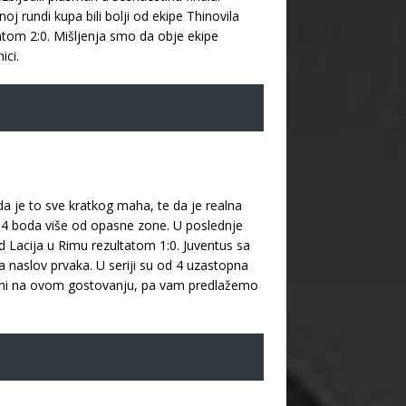
 rundi kupa bili bolji od ekipe Thinovila
atom 2:0. Mišljenja smo da obje ekipe
ici.
da je to sve kratkog maha, te da je realna
a 4 boda više od opasne zone. U poslednje
d Lacija u Rimu rezultatom 1:0. Juventus sa
za naslov prvaka. U seriji su od 4 uzastopna
žen ni na ovom gostovanju, pa vam predlažemo