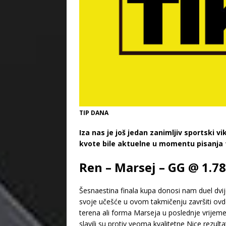
TIP DANA
Iza nas je još jedan zanimljiv sportski
kvote bile aktuelne u momentu pisanja 
Ren – Marsej – GG @ 1.7
Šesnaestina finala kupa donosi nam duel dvi
svoje učešće u ovom takmičenju završiti ovd
terena ali forma Marseja u poslednje vrijeme 
slavili su protiv veoma kvalitetne Nice rezult