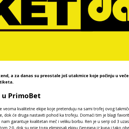
 vikend, a za danas su preostale još utakmice koje počinju u v
tiketa.
8 u PrimoBet
je veoma kvalitetne ekipe koje pretenduju na sami trofej ovog takmič
e, dok će druga nastaviti pohod ka trofeju. Domaći tim je blagi favo
nam garantuje kvalitetan meč i veliku borbu. Ren je u seriji od 3 uza
atom 2:0, dok su prije toga eliminisali ekipu Gengana iz kupa i tako obe