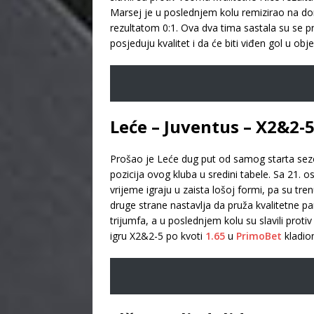
Marsej je u poslednjem kolu remizirao na dom
rezultatom 0:1. Ova dva tima sastala su se p
posjeduju kvalitet i da će biti viđen gol u 
Leće – Juventus – X2&2-
Prošao je Leće dug put od samog starta sezone
pozicija ovog kluba u sredini tabele. Sa 21.
vrijeme igraju u zaista lošoj formi, pa su tr
druge strane nastavlja da pruža kvalitetne par
trijumfa, a u poslednjem kolu su slavili pro
igru X2&2-5 po kvoti
1.65
u
PrimoBet
kladion