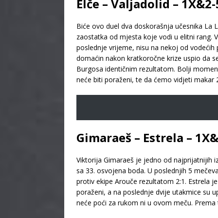
Elče – Valjadolid – 1X&2
Biće ovo duel dva doskorašnja učesnika La Li
zaostatka od mjesta koje vodi u elitni rang. V
poslednje vrijeme, nisu na nekoj od vodećih po
domaćin nakon kratkoročne krize uspio da se 
Burgosa identičnim rezultatom. Bolji mome
neće biti poraženi, te da ćemo vidjeti maka
Gimaraeš – Estrela – 1X
Viktorija Gimaraeš je jedno od najprijatnijih
sa 33. osvojena boda. U poslednjih 5 mečeva 
protiv ekipe Arouče rezultatom 2:1. Estrela
poraženi, a na poslednje dvije utakmice su u
neće poći za rukom ni u ovom meču. Prema t