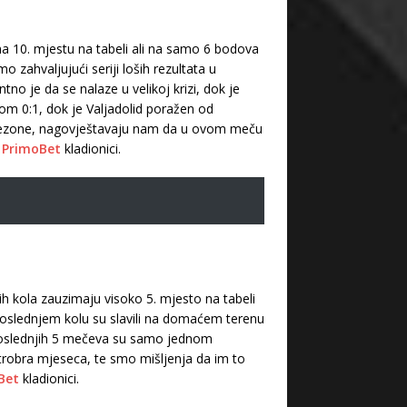
na 10. mjestu na tabeli ali na samo 6 bodova
 zahvaljujući seriji loših rezultata u
no je da se nalaze u velikoj krizi, dok je
tom 0:1, dok je Valjadolid poražen od
 sezone, nagovještavaju nam da u ovom meču
u
PrimoBet
kladionici.
ih kola zauzimaju visoko 5. mjesto na tabeli
 poslednjem kolu su slavili na domaćem terenu
U poslednjih 5 mečeva su samo jednom
ktrobra mjeseca, te smo mišljenja da im to
Bet
kladionici.