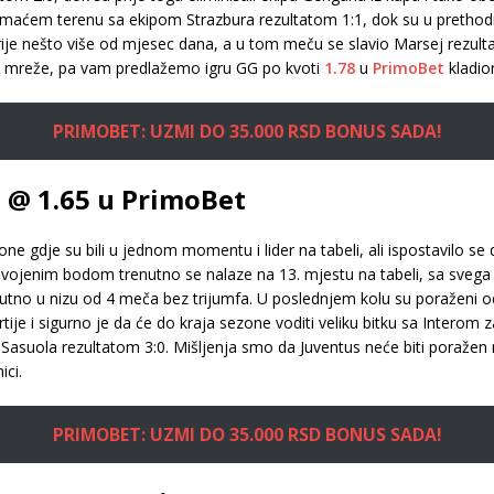
aćem terenu sa ekipom Strazbura rezultatom 1:1, dok su u prethodnoj
rije nešto više od mjesec dana, a u tom meču se slavio Marsej rezult
obje mreže, pa vam predlažemo igru GG po kvoti
1.78
u
PrimoBet
kladion
PRIMOBET: UZMI DO 35.000 RSD BONUS SADA!
5 @ 1.65 u PrimoBet
 gdje su bili u jednom momentu i lider na tabeli, ali ispostavilo se 
 osvojenim bodom trenutno se nalaze na 13. mjestu na tabeli, sa sveg
enutno u nizu od 4 meča bez trijumfa. U poslednjem kolu su poraženi o
tije i sigurno je da će do kraja sezone voditi veliku bitku sa Interom 
tiv Sasuola rezultatom 3:0. Mišljenja smo da Juventus neće biti pora
ici.
PRIMOBET: UZMI DO 35.000 RSD BONUS SADA!