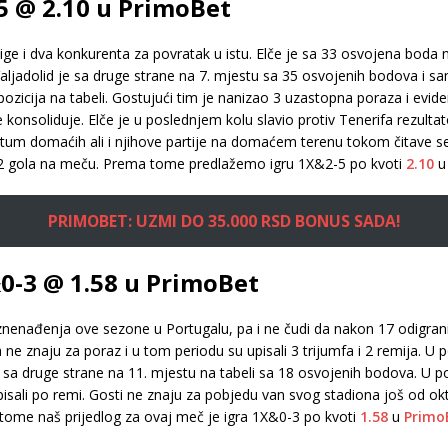
-5 @ 2.10 u PrimoBet
ge i dva konkurenta za povratak u istu. Elče je sa 33 osvojena boda 
aljadolid je sa druge strane na 7. mjestu sa 35 osvojenih bodova i samo
zicija na tabeli. Gostujući tim je nanizao 3 uzastopna poraza i evident
konsoliduje. Elče je u poslednjem kolu slavio protiv Tenerifa rezulta
ntum domaćih ali i njihove partije na domaćem terenu tokom čitave
r 2 gola na meču. Prema tome predlažemo igru 1X&2-5 po kvoti
2.10
PRIMOBET: UZMI DO 35.000 RSD BONUS SADA!
&0-3 @ 1.58 u PrimoBet
 iznenađenja ove sezone u Portugalu, pa i ne čudi da nakon 17 odigran
ne znaju za poraz i u tom periodu su upisali 3 trijumfa i 2 remija. U
 je sa druge strane na 11. mjestu na tabeli sa 18 osvojenih bodova. 
pisali po remi. Gosti ne znaju za pobjedu van svog stadiona još od o
ome naš prijedlog za ovaj meč je igra 1X&0-3 po kvoti
1.58
u
Primo