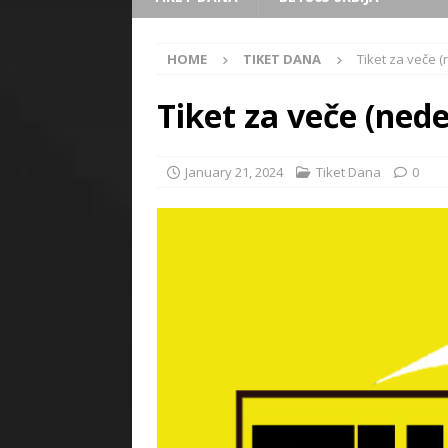
HOME
TIKET DANA
Tiket za veče (
Tiket za veče (nede
January 21, 2024
Tiket Dana
0