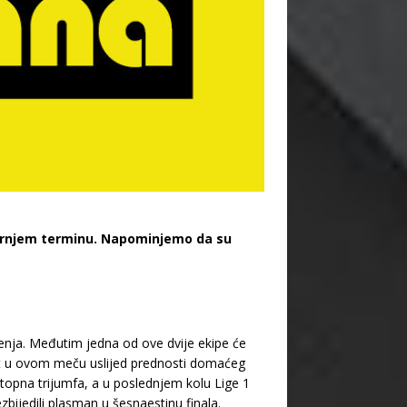
ečernjem terminu. Napominjemo da su
enja. Međutim jedna od ove dvije ekipe će
rit u ovom meču uslijed prednosti domaćeg
stopna trijumfa, a u poslednjem kolu Lige 1
zbijedili plasman u šesnaestinu finala.