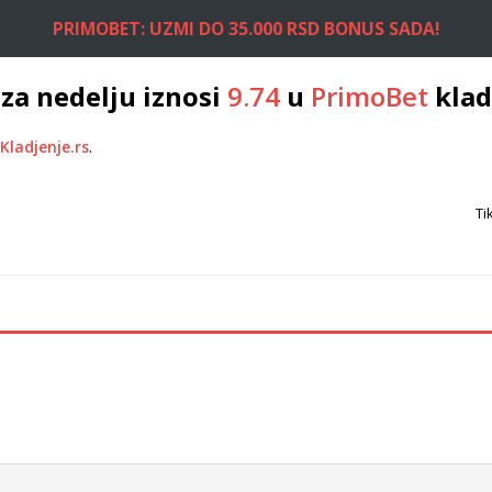
PRIMOBET: UZMI DO 35.000 RSD BONUS SADA!
za nedelju iznosi
9.74
u
PrimoBet
klad
Kladjenje.rs
.
Ti