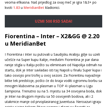
veoma efikasna. Naš prijedlog za ovaj meč je igra 1&3+ po
kvoti
1.83
u
MeridianBet
kladionici.
UZMI 500 RSD SADA!
Fiorentina – Inter – X2&GG @ 2.20
u MeridianBet
I Fiorentina i Inter su putovali u Saudijsku Arabiju gdje su uzeli
učešće na Super kupu Italije, međutim Fiorentina je par dana
ranije stigla u Italiju pošto su eliminisani od Napolija odmah na
startu, dok je Inter savladao isti taj Napoli u finalu Super kupa i
tako osvojio prvi trofej u ovoj sezoni. Za Fiorentinu najvažnije
bitke tek predstoje, pošto će do kraja voditi ogromnu borbu sa
mnogim klubovima za plasman u TOP 4 i plasman u Ligu
šampiona. Trenutno su na 5. mjestu sa 34 osvojena boda, dok
je Inter na drugom mjestu sa 50 osvojenih bodova, ali i 2
utakmice manje od prvoplasiranog Juventusa. Neroazuri igraju
zaista sjajno tokom čitave sezone i glavni su favoriti za