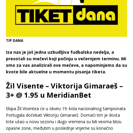
TIP DANA
Iza nas je još jedna uzbudljiva fudbalska nedelja, a
preostali su mečevi koji počinju u večernjem terminu. Mi
smo za vas analizirali ove mečeve, a napominjemo da su
kvote bile aktuelne u momentu pisanja tiketa.
Žil Visente – Viktorija Gimaraeš –
3+ @ 1.95 u MeridianBet
Ekipa Žil Visentea će u okviru 19. kola nacionalnog šampionata
Portugala dočekati Viktoriju Gimaraeš. Domaći tim je dosta
loše ušao u novu sezonu i dugo vremena su bili veoma blizu
opasne zone, međutim u poslednje vrijeme su konačno