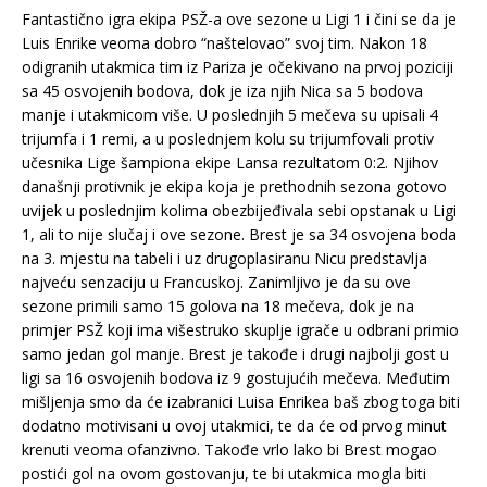
Fantastično igra ekipa PSŽ-a ove sezone u Ligi 1 i čini se da je
Luis Enrike veoma dobro “naštelovao” svoj tim. Nakon 18
odigranih utakmica tim iz Pariza je očekivano na prvoj poziciji
sa 45 osvojenih bodova, dok je iza njih Nica sa 5 bodova
manje i utakmicom više. U poslednjih 5 mečeva su upisali 4
trijumfa i 1 remi, a u poslednjem kolu su trijumfovali protiv
učesnika Lige šampiona ekipe Lansa rezultatom 0:2. Njihov
današnji protivnik je ekipa koja je prethodnih sezona gotovo
uvijek u poslednjim kolima obezbijeđivala sebi opstanak u Ligi
1, ali to nije slučaj i ove sezone. Brest je sa 34 osvojena boda
na 3. mjestu na tabeli i uz drugoplasiranu Nicu predstavlja
najveću senzaciju u Francuskoj. Zanimljivo je da su ove
sezone primili samo 15 golova na 18 mečeva, dok je na
primjer PSŽ koji ima višestruko skuplje igrače u odbrani primio
samo jedan gol manje. Brest je takođe i drugi najbolji gost u
ligi sa 16 osvojenih bodova iz 9 gostujućih mečeva. Međutim
mišljenja smo da će izabranici Luisa Enrikea baš zbog toga biti
dodatno motivisani u ovoj utakmici, te da će od prvog minut
krenuti veoma ofanzivno. Takođe vrlo lako bi Brest mogao
postići gol na ovom gostovanju, te bi utakmica mogla biti