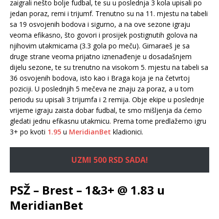
zaigrali nešto bolje fudbal, te su u poslednja 3 kola upisali po
jedan poraz, remi i trijumf. Trenutno su na 11. mjestu na tabeli
sa 19 osvojenih bodova i sigurno, a na ove sezone igraju
veoma efikasno, što govori i prosijek postignutih golova na
njihovim utakmicama (3.3 gola po meču). Gimaraeš je sa
druge strane veoma prijatno iznenađenje u dosadašnjem
dijelu sezone, te su trenutno na visokom 5. mjestu na tabeli sa
36 osvojenih bodova, isto kao i Braga koja je na četvrtoj
poziciji. U poslednjih 5 mečeva ne znaju za poraz, a u tom
periodu su upisali 3 trijumfa i 2 remija. Obje ekipe u poslednje
vrijeme igraju zaista dobar fudbal, te smo mišljenja da ćemo
gledati jednu efikasnu utakmicu. Prema tome predlažemo igru
3+ po kvoti
1.95
u
MeridianBet
kladionici.
UZMI 500 RSD SADA!
PSŽ – Brest – 1&3+ @ 1.83 u
MeridianBet