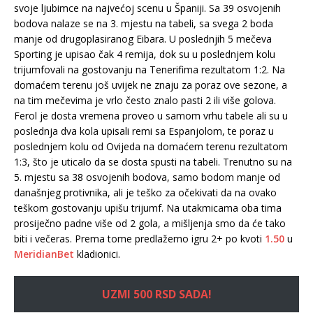
svoje ljubimce na najvećoj scenu u Španiji. Sa 39 osvojenih
bodova nalaze se na 3. mjestu na tabeli, sa svega 2 boda
manje od drugoplasiranog Eibara. U poslednjih 5 mečeva
Sporting je upisao čak 4 remija, dok su u poslednjem kolu
trijumfovali na gostovanju na Tenerifima rezultatom 1:2. Na
domaćem terenu još uvijek ne znaju za poraz ove sezone, a
na tim mečevima je vrlo često znalo pasti 2 ili više golova.
Ferol je dosta vremena proveo u samom vrhu tabele ali su u
poslednja dva kola upisali remi sa Espanjolom, te poraz u
poslednjem kolu od Ovijeda na domaćem terenu rezultatom
1:3, što je uticalo da se dosta spusti na tabeli. Trenutno su na
5. mjestu sa 38 osvojenih bodova, samo bodom manje od
današnjeg protivnika, ali je teško za očekivati da na ovako
teškom gostovanju upišu trijumf. Na utakmicama oba tima
prosiječno padne više od 2 gola, a mišljenja smo da će tako
biti i večeras. Prema tome predlažemo igru 2+ po kvoti
1.50
u
MeridianBet
kladionici.
UZMI 500 RSD SADA!