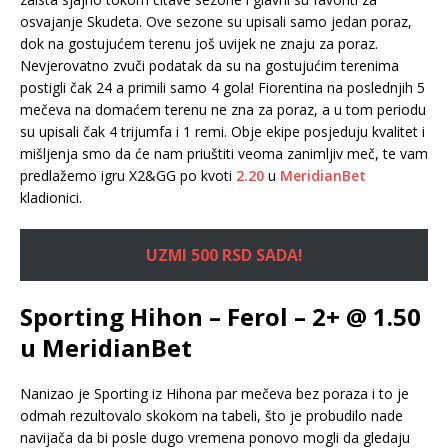
osvajanje Skudeta. Ove sezone su upisali samo jedan poraz,
dok na gostujućem terenu još uvijek ne znaju za poraz.
Nevjerovatno zvuči podatak da su na gostujućim terenima
postigli čak 24 a primili samo 4 gola! Fiorentina na poslednjih 5
mečeva na domaćem terenu ne zna za poraz, a u tom periodu
su upisali čak 4 trijumfa i 1 remi. Obje ekipe posjeduju kvalitet i
mišljenja smo da će nam priuštiti veoma zanimljiv meč, te vam
predlažemo igru X2&GG po kvoti
2.20
u
MeridianBet
kladionici.
UZMI 500 RSD SADA!
Sporting Hihon – Ferol – 2+ @ 1.50
u MeridianBet
Nanizao je Sporting iz Hihona par mečeva bez poraza i to je
odmah rezultovalo skokom na tabeli, što je probudilo nade
navijača da bi posle dugo vremena ponovo mogli da gledaju