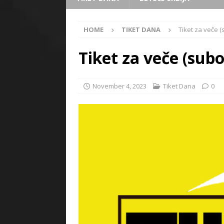
HOME
TIKET DANA
Tiket za veče (
Tiket za veče (subo
November 4, 2023
Tiket Dana
0