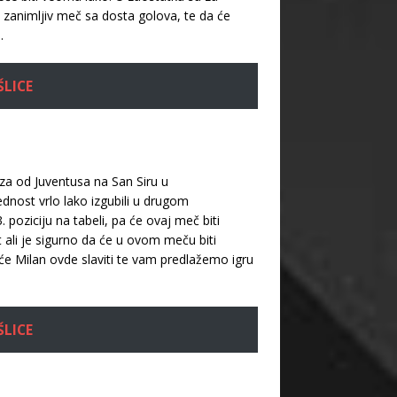
 zanimljiv meč sa dosta golova, te da će
.
ŠLICE
aza od Juventusa na San Siru u
dnost vrlo lako izgubili u drugom
poziciju na tabeli, pa će ovaj meč biti
t ali je sigurno da će u ovom meču biti
e Milan ovde slaviti te vam predlažemo igru
ŠLICE