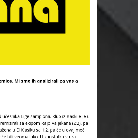
ice. Mi smo ih analizirali za vas a
d učesnika Lige šampiona. Klub iz Baskije je u
remizirali sa ekipom Rajo Valjekana (2:2), pa
žena u El Klasiku sa 1:2, pa će u ovaj meč
eće biti veoma lako. U zaostatku su za