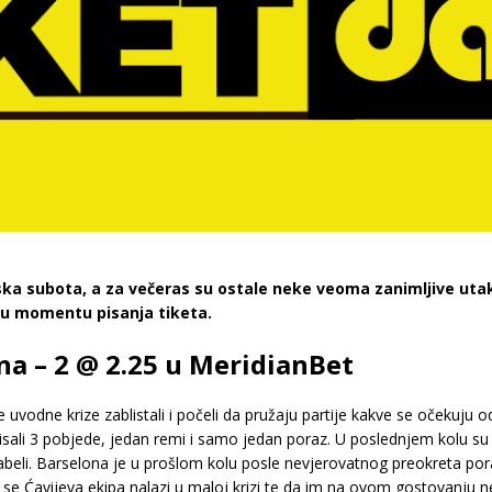
ska subota, a za večeras su ostale neke veoma zanimljive utakm
 u momentu pisanja tiketa.
na – 2 @ 2.25 u MeridianBet
 uvodne krize zablistali i počeli da pružaju partije kakve se očekuju o
isali 3 pobjede, jedan remi i samo jedan poraz. U poslednjem kolu su 
beli. Barselona je u prošlom kolu posle nevjerovatnog preokreta pora
se Ćavijeva ekipa nalazi u maloj krizi te da im na ovom gostovanju n