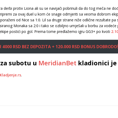
 derbi protiv Liona ali su se navijači pobrinuli da do tog meča ne dođ
ipremi za ovaj duel u kom će snage odmjeriti sa veoma dobrom ekipo
oraženi od Nice sa 1:0. Lil sa druge strane niže odlične rezultate pa 
lasiranog Monaka sa 2:0 i tako se ozbiljno umješali u borbu za vodeć
e ekipe postići po gol. Prema tome predlažemo igru GG3+ po kvoti
2.1
 4000 RSD BEZ DEPOZITA + 120.000 RSD BONUS DOBRODO
 za subotu u
MeridianBet
kladionici je
Kladjenje.rs
.