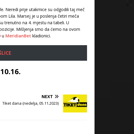
e. Neredi prije utakmice su odgodili taj meč
m Lila. Marsej je u poslenja četiri meča
su trenutno na 4. mjestu na tabeli. U
e pozicije. Mišljenja smo da ćemo na ovom
0
u
MeridianBet
kladionici.
ŠLICE
 10.16.
NEXT
Tiket dana (nedelja, 05.11.2023)