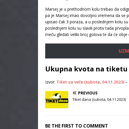
Marsej je u prethodnom kolu trebao da odigra
pa je Marsej imao dovoljno vremena da se pr
upisao čak 3 poraza, a u poslednjem kolu su p
poslednjem kolu su slavili protiv tada prvop
meču gledati veliki broj golova te da će obj
UZMI
Ukupna kvota na tiketu
Izvor:
Tiket za veče (subota, 04.11.2023)
–
PREVIOUS
Tiket dana (subota, 04.11.2023)
BE THE FIRST TO COMMENT