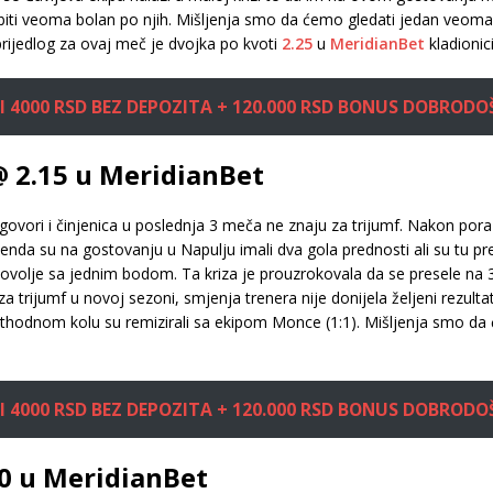
 biti veoma bolan po njih. Mišljenja smo da ćemo gledati jedan veoma
rijedlog za ovaj meč je dvojka po kvoti
2.25
u
MeridianBet
kladionici
 4000 RSD BEZ DEPOZITA + 120.000 RSD BONUS DOBRODO
@ 2.15 u MeridianBet
to govori i činjenica u poslednja 3 meča ne znaju za trijumf. Nakon por
enda su na gostovanju u Napulju imali dva gola prednosti ali su tu pre
volje sa jednim bodom. Ta kriza je prouzrokovala da se presele na 3. 
a trijumf u novoj sezoni, smjenja trenera nije donijela željeni rezulta
thodnom kolu su remizirali sa ekipom Monce (1:1). Mišljenja smo da ć
 4000 RSD BEZ DEPOZITA + 120.000 RSD BONUS DOBRODO
10 u MeridianBet