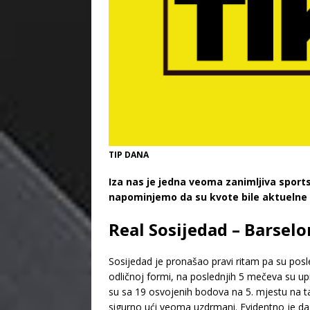
TIP DANA
Iza nas je jedna veoma zanimljiva sport
napominjemo da su kvote bile aktuelne
Real Sosijedad – Barselo
Sosijedad je pronašao pravi ritam pa su posle
odličnoj formi, na poslednjih 5 mečeva su up
su sa 19 osvojenih bodova na 5. mjestu na ta
sigurno ući veoma uzdrmani. Evidentno je da 