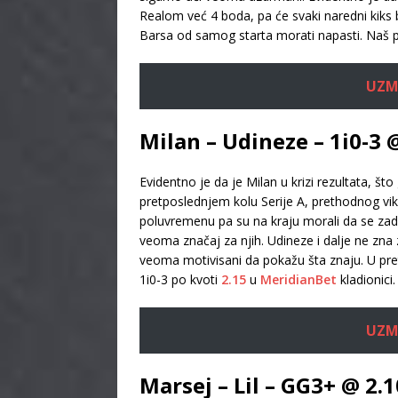
Realom već 4 boda, pa će svaki naredni kiks
Barsa od samog starta morati napasti. Naš p
UZMI
Milan – Udineze – 1i0-3 
Evidentno je da je Milan u krizi rezultata, š
pretposlednjem kolu Serije A, prethodnog vik
poluvremenu pa su na kraju morali da se zado
veoma značaj za njih. Udineze i dalje ne zna z
veoma motivisani da pokažu šta znaju. U pre
1i0-3 po kvoti
2.15
u
MeridianBet
kladionici.
UZMI
Marsej – Lil – GG3+ @ 2.