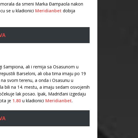
je morala da smeni Marka Đampaola nakon
cu se u kladionici
Meridianbet
dobija
VA
gi šampiona, ali i remija sa Osasunom u
repustili Barseloni, ali oba tima imaju po 19
ad na svom terenu, a onda i Osasunu u
a bili na 14. mestu, a imaju sedam osvojenih
čekuje lak posao. Ipak, Madriđani izgedaju
vota je
1.80
u kladionici
Meridianbet
.
VA