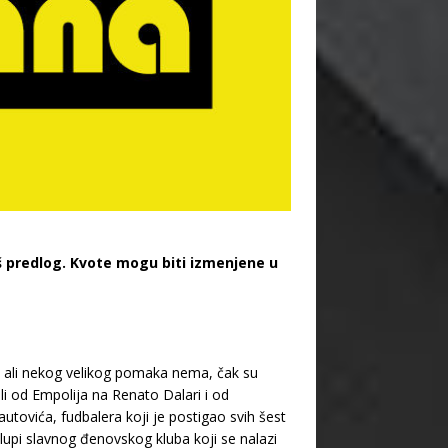
 predlog. Kvote mogu biti izmenjene u
, ali nekog velikog pomaka nema, čak su
bili od Empolija na Renato Dalari i od
tovića, fudbalera koji je postigao svih šest
klupi slavnog đenovskog kluba koji se nalazi