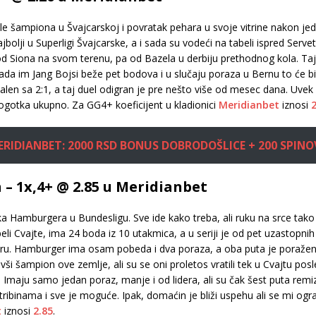
tule šampiona u Švajcarskoj i povratak pehara u svoje vitrine nakon jed
jbolji u Superligi Švajcarske, a i sada su vodeći na tabeli ispred Serv
d Siona na svom terenu, pa od Bazela u derbiju prethodnog kola. Taj m
da im Jang Bojsi beže pet bodova i u slučaju poraza u Bernu to će bit
Galen sa 2:1, a taj duel odigran je pre nešto više od mesec dana. Uvek
 pogotka ukupno. Za GG4+ koeficijent u kladionici
Meridianbet
iznosi
2
ERIDIANBET: 2000 RSD BONUS DOBRODOŠLICE + 200 SPINO
– 1x,4+ @ 2.85 u Meridianbet
a Hamburgera u Bundesligu. Sve ide kako treba, ali ruku na srce tako 
eli Cvajte, ima 24 boda iz 10 utakmica, a u seriji je od pet uzastopn
ru. Hamburger ima osam pobeda i dva poraza, a oba puta je poražen 
vši šampion ove zemlje, ali su se oni proletos vratili tek u Cvajtu pos
 Imaju samo jedan poraz, manje i od lidera, ali su čak šest puta remiz
 tribinama i sve je moguće. Ipak, domaćin je bliži uspehu ali se mi
t
iznosi
2.85
.