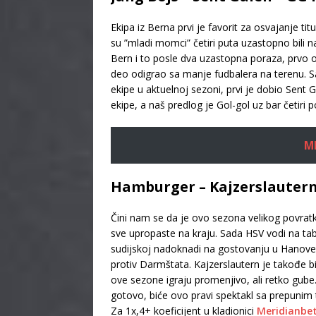
Ekipa iz Berna prvi je favorit za osvajanje ti
su ”mladi momci” četiri puta uzastopno bili na
Bern i to posle dva uzastopna poraza, prvo o
deo odigrao sa manje fudbalera na terenu. Sa
ekipe u aktuelnoj sezoni, prvi je dobio Sent 
ekipe, a naš predlog je Gol-gol uz bar četiri
M
Hamburger – Kajzerslautern 
Čini nam se da je ovo sezona velikog povratk
sve upropaste na kraju. Sada HSV vodi na tab
sudijskoj nadoknadi na gostovanju u Hanove
protiv Darmštata. Kajzerslautern je takođe bi
ove sezone igraju promenjivo, ali retko gube.
gotovo, biće ovo pravi spektakl sa prepunim
Za 1x,4+ koeficijent u kladionici
Meridianbe