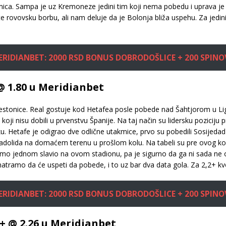
mica. Sampa je uz Kremoneze jedini tim koji nema pobedu i uprava 
 rovovsku borbu, ali nam deluje da je Bolonja bliža uspehu. Za jedini
ERIDIANBET: 2000 RSD BONUS DOBRODOŠLICE + 200 SPINO
@ 1.80 u Meridianbet
restonice. Real gostuje kod Hetafea posle pobede nad Šahtjorom u Li
oji nisu dobili u prvenstvu Španije. Na taj način su lidersku poziciju p
u. Hetafe je odigrao dve odlične utakmice, prvo su pobedili Sosijed
adolida na domaćem terenu u prošlom kolu. Na tabeli su pre ovog kol
amo jednom slavio na ovom stadionu, pa je sigurno da ga ni sada ne o
atramo da će uspeti da pobede, i to uz bar dva data gola. Za 2,2+ k
ERIDIANBET: 2000 RSD BONUS DOBRODOŠLICE + 200 SPINO
4+ @ 2.26 u Meridianbet