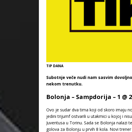
TIP DANA
Subotnje veče nudi nam sasvim dovoljno
nekom trenutku.
Bolonja – Sampdorija – 1 @ 
Ovo je sudar dva tima koji od skoro imaju n
jedini trijumf ostvarili u utakmici u kojoj i n
Juventusa u Torinu. Sada se Bolonja nalazi t
golova za Bolonju u prvih 8 kola. Novi trener