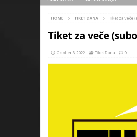
HOME
TIKET DANA
Tiket za veče (
Tiket za veče (subo
October 8, 2022
Tiket Dana
0