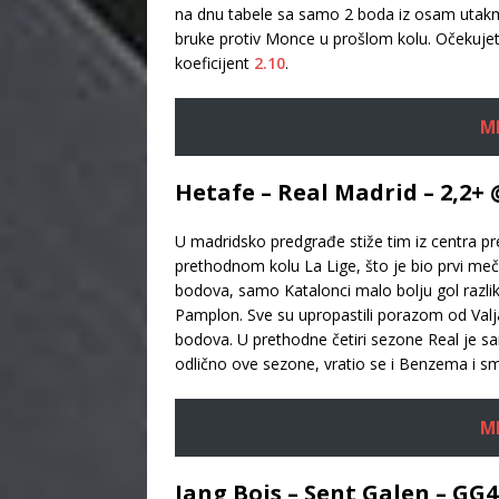
na dnu tabele sa samo 2 boda iz osam utak
bruke protiv Monce u prošlom kolu. Očekujete
koeficijent
2.10
.
M
Hetafe – Real Madrid – 2,2+ 
U madridsko predgrađe stiže tim iz centra p
prethodnom kolu La Lige, što je bio prvi meč k
bodova, samo Katalonci malo bolju gol razlik
Pamplon. Sve su upropastili porazom od Valj
bodova. U prethodne četiri sezone Real je s
odlično ove sezone, vratio se i Benzema i sm
M
Jang Bojs – Sent Galen – GG