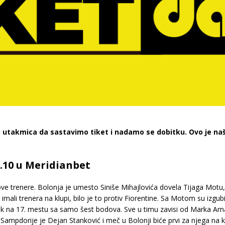
 utakmica da sastavimo tiket i nadamo se dobitku. Ovo je naš
2.10 u Meridianbet
ove trenere. Bolonja je umesto Siniše Mihajlovića dovela Tijaga Motu
isu imali trenera na klupi, bilo je to protiv Fiorentine. Sa Motom su izgu
ek na 17. mestu sa samo šest bodova. Sve u timu zavisi od Marka Arnau
 Sampdorije je Dejan Stanković i meč u Bolonji biće prvi za njega na 