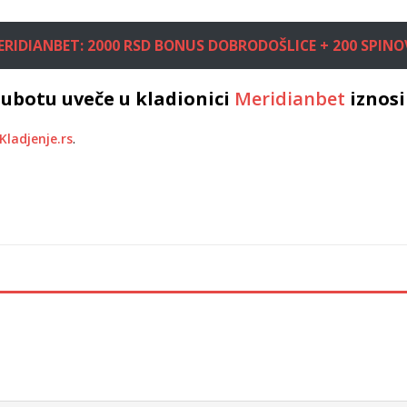
ERIDIANBET: 2000 RSD BONUS DOBRODOŠLICE + 200 SPINO
ubotu uveče u kladionici
Meridianbet
iznos
Kladjenje.rs
.