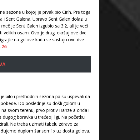
ne sezone u kojoj je prvak bio Cirih. Pre toga
eta i Sent Galena. Upravo Sent Galen dolazi u
eč je Sent Galen izgubio sa 3:2, ali je veći
i velikih osam. Ovo je drugi okršaj ove dve
 igrajte na golove kada se sastaju ove dve
.26
.
VA
je bilo i prethodnih sezona pa su uspevali da
ih pobede. Do poslednje su došli golom u
na svom terenu, prvo protiv Hanze a onda i
le dugog boravka u trećeoj ligi. Na početku
irali. Ne treba uzimati tabelu zdravo za
 ograđujemo duplom šansom1x uz dosta golova.