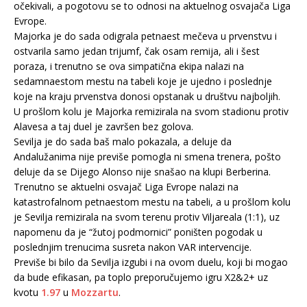
očekivali, a pogotovu se to odnosi na aktuelnog osvajača Liga
Evrope.
Majorka je do sada odigrala petnaest mečeva u prvenstvu i
ostvarila samo jedan trijumf, čak osam remija, ali i šest
poraza, i trenutno se ova simpatična ekipa nalazi na
sedamnaestom mestu na tabeli koje je ujedno i poslednje
koje na kraju prvenstva donosi opstanak u društvu najboljih.
U prošlom kolu je Majorka remizirala na svom stadionu protiv
Alavesa a taj duel je završen bez golova.
Sevilja je do sada baš malo pokazala, a deluje da
Andalužanima nije previše pomogla ni smena trenera, pošto
deluje da se Dijego Alonso nije snašao na klupi Berberina.
Trenutno se aktuelni osvajač Liga Evrope nalazi na
katastrofalnom petnaestom mestu na tabeli, a u prošlom kolu
je Sevilja remizirala na svom terenu protiv Viljareala (1:1), uz
napomenu da je “žutoj podmornici” poništen pogodak u
poslednjim trenucima susreta nakon VAR intervencije.
Previše bi bilo da Sevilja izgubi i na ovom duelu, koji bi mogao
da bude efikasan, pa toplo preporučujemo igru X2&2+ uz
kvotu
1.97
u
Mozzartu
.