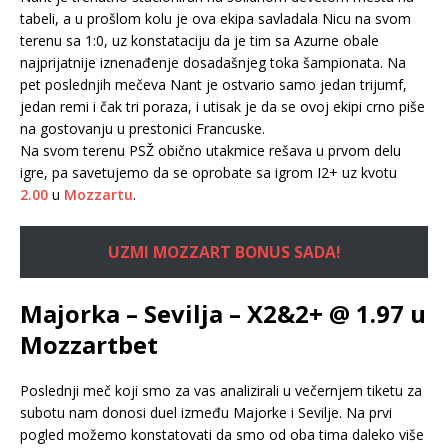
tabeli, a u prošlom kolu je ova ekipa savladala Nicu na svom
terenu sa 1:0, uz konstataciju da je tim sa Azurne obale
najprijatnije iznenađenje dosadašnjeg toka šampionata. Na
pet poslednjih mečeva Nant je ostvario samo jedan trijumf,
jedan remi i čak tri poraza, i utisak je da se ovoj ekipi crno piše
na gostovanju u prestonici Francuske.
Na svom terenu PSŽ obično utakmice rešava u prvom delu
igre, pa savetujemo da se oprobate sa igrom I2+ uz kvotu
2.00
u
Mozzartu
.
UZMI MOZZART BONUS SADA!
Majorka – Sevilja – X2&2+ @ 1.97 u
Mozzartbet
Poslednji meč koji smo za vas analizirali u večernjem tiketu za
subotu nam donosi duel između Majorke i Sevilje. Na prvi
pogled možemo konstatovati da smo od oba tima daleko više