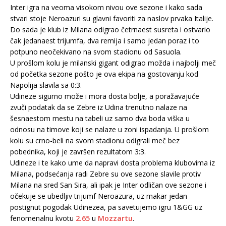
Inter igra na veoma visokom nivou ove sezone i kako sada
stvari stoje Neroazuri su glavni favoriti za naslov prvaka Italije.
Do sada je klub iz Milana odigrao četrnaest susreta i ostvario
čak jedanaest trijumfa, dva remija i samo jedan poraz i to
potpuno neočekivano na svom stadionu od Sasuola.
U prošlom kolu je milanski gigant odigrao možda i najbolji meč
od početka sezone pošto je ova ekipa na gostovanju kod
Napolija slavila sa 0:3.
Udineze sigurno može i mora dosta bolje, a poražavajuće
zvuči podatak da se Zebre iz Udina trenutno nalaze na
šesnaestom mestu na tabeli uz samo dva boda viška u
odnosu na timove koji se nalaze u zoni ispadanja. U prošlom
kolu su crno-beli na svom stadionu odigrali meč bez
pobednika, koji je završen rezultatom 3:3.
Udineze i te kako ume da napravi dosta problema klubovima iz
Milana, podsećanja radi Zebre su ove sezone slavile protiv
Milana na sred San Sira, ali ipak je Inter odličan ove sezone i
očekuje se ubedljiv trijumf Neroazura, uz makar jedan
postignut pogodak Udinezea, pa savetujemo igru 1&GG uz
fenomenalnu kvotu
2.65
u
Mozzartu
.