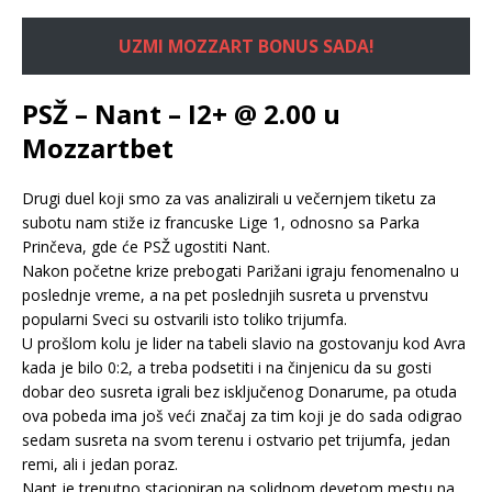
UZMI MOZZART BONUS SADA!
PSŽ – Nant – I2+ @ 2.00 u
Mozzartbet
Drugi duel koji smo za vas analizirali u večernjem tiketu za
subotu nam stiže iz francuske Lige 1, odnosno sa Parka
Prinčeva, gde će PSŽ ugostiti Nant.
Nakon početne krize prebogati Parižani igraju fenomenalno u
poslednje vreme, a na pet poslednjih susreta u prvenstvu
popularni Sveci su ostvarili isto toliko trijumfa.
U prošlom kolu je lider na tabeli slavio na gostovanju kod Avra
kada je bilo 0:2, a treba podsetiti i na činjenicu da su gosti
dobar deo susreta igrali bez isključenog Donarume, pa otuda
ova pobeda ima još veći značaj za tim koji je do sada odigrao
sedam susreta na svom terenu i ostvario pet trijumfa, jedan
remi, ali i jedan poraz.
Nant je trenutno stacioniran na solidnom devetom mestu na