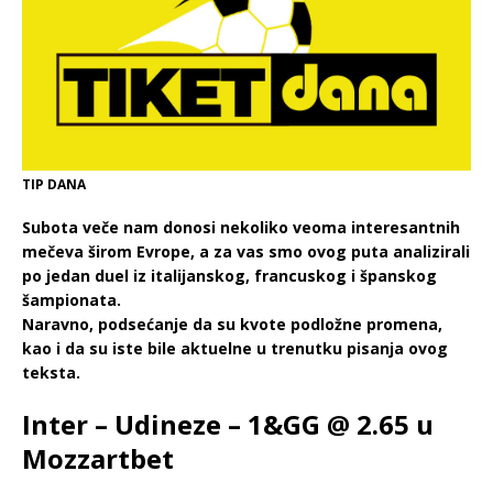
TIP DANA
Subota veče nam donosi nekoliko veoma interesantnih
mečeva širom Evrope, a za vas smo ovog puta analizirali
po jedan duel iz italijanskog, francuskog i španskog
šampionata.
Naravno, podsećanje da su kvote podložne promena,
kao i da su iste bile aktuelne u trenutku pisanja ovog
teksta.
Inter – Udineze – 1&GG @ 2.65 u
Mozzartbet