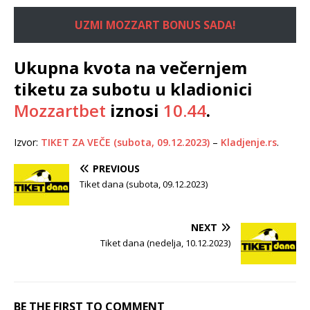
UZMI MOZZART BONUS SADA!
Ukupna kvota na večernjem
tiketu za subotu u kladionici
Mozzartbet
iznosi
10.44
.
Izvor:
TIKET ZA VEČE (subota, 09.12.2023)
–
Kladjenje.rs
.
PREVIOUS
Tiket dana (subota, 09.12.2023)
NEXT
Tiket dana (nedelja, 10.12.2023)
BE THE FIRST TO COMMENT