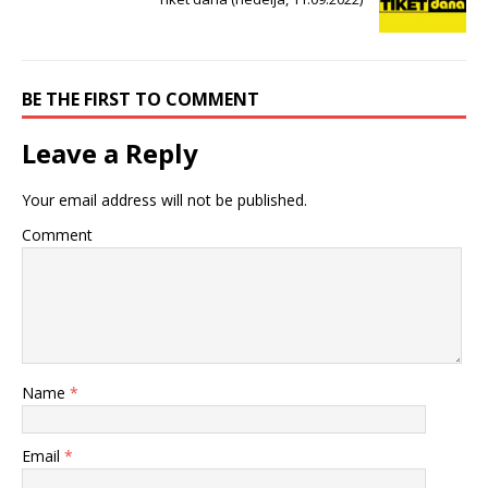
BE THE FIRST TO COMMENT
Leave a Reply
Your email address will not be published.
Comment
Name
*
Email
*