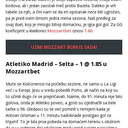
bodova, ali i jedan zaostali meč protiv Bazela. Daleko je vrh
tabele za njih, a čini nam se da im opstanak neće biti ugrožen,
pa je pred ovim timom jedna mirna sezona. Naš predlog za
ovaj duel, koji je mnogo bitniji domaćinu, je igra gol-gol. Za GG
koeficijent u kladionici
Mozzartbet
iznosi
1.60
.
UZMI MOZZART BONUS SADA!
Atletiko Madrid – Selta – 1 @ 1.85 u
Mozzartbet
Muče se Kolćonerosi na početku sezone, ne samo u La Ligi
već i u Evropi. Jesu u sredu pobedili Porto, ali način na koji su
to učinili dugo će se prepričavati. Naime, do 91. minuta nije bilo
golova, onda je Atletiko poveo, a gosti su izjednačili sa bele
tačke u 96. Gledaoci su se već pomirili s remijem kada je
Antoan Grizman u 11. minutu nadoknade postigao gol za
trijumf. To je bila prva pobeda na domaćem terenu s obzirom
da su u jedinom dosadašnjem meču pred svojim navijačima