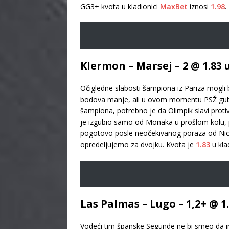
GG3+ kvota u kladionici
MaxBet
iznosi
1.98
.
Klermon – Marsej – 2 @ 1.83
Očigledne slabosti šampiona iz Pariza mogli b
bodova manje, ali u ovom momentu PSŽ gubi u
šampiona, potrebno je da Olimpik slavi proti
je izgubio samo od Monaka u prošlom kolu, 
pogotovo posle neočekivanog poraza od Nice
opredeljujemo za dvojku. Kvota je
1.83
u kla
Las Palmas – Lugo – 1,2+ @ 
Vodeći tim španske Segunde ne bi smeo da im