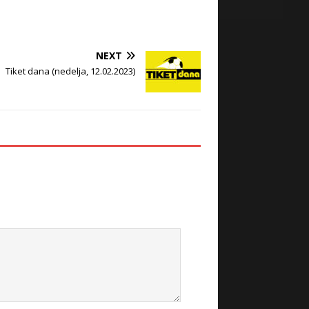
NEXT
Tiket dana (nedelja, 12.02.2023)