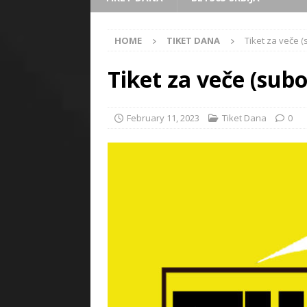
HOME
TIKET DANA
Tiket za veče (
Tiket za veče (subo
February 11, 2023
Tiket Dana
0