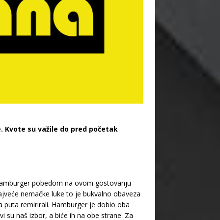
. Kvote su važile do pred početak
 bi Hamburger pobedom na ovom gostovanju
 najveće nemačke luke to je bukvalno obaveza
va puta remirirali. Hamburger je dobio oba
su naš izbor, a biće ih na obe strane. Za