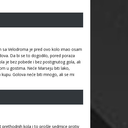
. Tim sa Velodroma je pred ovo kolo imao osam
ova. Da bi se to dogodilo, pored poraza
la je bez pobede i bez postignutog gola, ali
m u gostima. Neće Marseju biti lako,
kupu. Golova neće biti mnogo, ali se mi
prethodnih kola i to prošle sedmice protiv