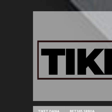
TIKET DANA
BET365 SRBIJA