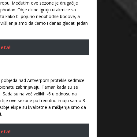
 Evropu. Međutim ove sezone je drugačije
ophodan. Obje ekipe igraju utakmice sa
rta kako bi pojurio neophodne bodove, a
a. Mišljenja smo da ćemo i danas gledati jedan
beta!
e i pobjeda nad Antverpom protekle sedmice
mpionatu zabrinjavaju. Taman kada su se
. Sada su na već velikih -6 u odnosu na
artije ove sezone pa trenutno imaju samo 3
 Obje ekipe su kvalitetne a mišljenja smo da
i.
beta!