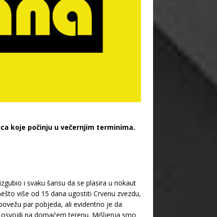
ica koje počinju u večernjim terminima.
 izgubio i svaku šansu da se plasira u nokaut
nešto više od 15 dana ugostiti Crvenu zvezdu,
 povežu par pobjeda, ali evidentno je da
su osvojili na domaćem terenu. Mišljenja smo