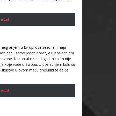
beta!
i neigranjem u Evropi ove sezone, imaju
 pobjede i samo jedan poraz, a u poslednjem
sezone. Nakon ulaska u Ligu 1 niko im nije
cije koje vode u Evropu. U poslednjem kolu su
 i iskustvo u ovom meču presuditi te da će
beta!