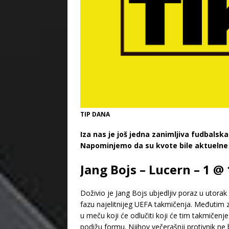
TIP DANA
Iza nas je još jedna zanimljiva fudbalsk
Napominjemo da su kvote bile aktuelne
Jang Bojs – Lucern – 1 @
Doživio je Jang Bojs ubjedljiv poraz u utorak
fazu najelitnijeg UEFA takmičenja. Međutim z
u meču koji će odlučiti koji će tim takmičenje
podižu formu. Njihov večerašnji protivnik ne