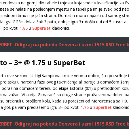
etendovala na gornji dio tabele i mjesta koja vode u kvalifikacije za
Vitese se nalazi na poslednjem mjestu na tabeli pa im je svaki bod ne
 nijednom timu nije jača strana. Domaćin mora napasti od samog sta
uela igra GG3+ dolazi čak 3 puta, dok je igra 3+ došla u 4 od 5 susret
+ po kvoti
1.85
u
SuperBet
kladionici.
RBET: Odigraj na pobedu Denvera i uzmi 1515 RSD Free 
to – 3+ @ 1.75 u SuperBet
 Porta ove sezone. U Ligi šampiona im ide veoma dobro, što potvrđuj
ka prolasku u narednu fazu ovog takmičenja ali partije u domaćem ša
o se poraz na domaćem terenu od ekipe Estorila (0:1) u prethodnom kolu
veoma važan. Viktorija Gimaraeš sa druge strane pruža veoma dobre p
 su prekinuli u prošlom kolu, kada su poraženi od Moreirensea sa 1:0.
 na gol, pa vam predlažemo igru 3+ po kvoti
1.75
u
SuperBet
kladionic
RBET: Odigraj na pobedu Denvera i uzmi 1515 RSD Free 