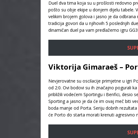
Duel dva tima koja su u prošlosti redovno pr
pošto su obje ekipe u donjem dijelu tabele. 
velikim brojem golova i jasno je da odbrana
tradicija govori da u njihovih 5 poslednjih d
dinamičan duel pa vam predlažemo igru GG3
SUPE
Viktorija Gimaraeš – Por
Nevjerovatne su oscilacije primjetne u igri
od 2:0. Ovi bodovi su ih značajno pogurali 
približili vodećem Sportingu i Benfici, desi
Sporting a jasno je da će im ovaj meč biti 
boda manje od Porta. Seriju dobrih rezultata
će Porto do starta morati krenuti agresivno
SUPE