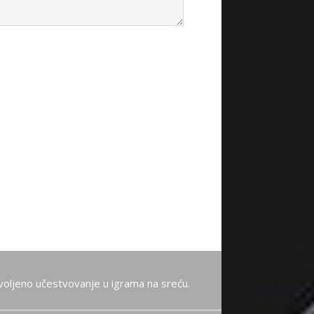
oljeno učestvovanje u igrama na sreću.