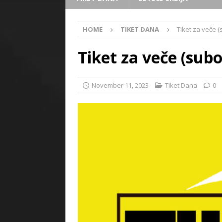
HOME
TIKET DANA
Tiket za veče (
Tiket za veče (subo
November 11, 2023
Tiket Dana
0