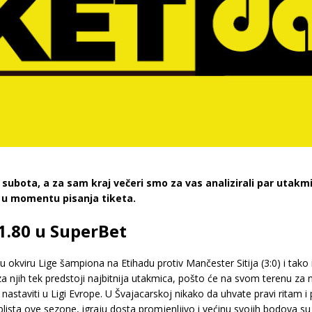
a subota, a za sam kraj večeri smo za vas analizirali par utakm
 u momentu pisanja tiketa.
 1.80 u SuperBet
 u okviru Lige šampiona na Etihadu protiv Mančester Sitija (3:0) i tako
a njih tek predstoji najbitnija utakmica, pošto će na svom terenu za 
 nastaviti u Ligi Evrope. U Švajacarskoj nikako da uhvate pravi ritam i
 blista ove sezone, igraju dosta promjenljivo i većinu svojih bodova 