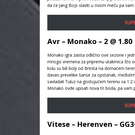
da će Jang Bojs slaviti u ovom meču pa vam
SUPE
Avr – Monako – 2 @ 1.80
Monako igra zaista odlično ove sezone i jedn
mnogo vremena za pripremu utakmica što se i
kolu su bili bolji od Bresta na domaćem tere
davao prevelike šanse za opstanak, međutim o
savladali Tuluz na gostujućem terenu sa 1:2 i
Monako ovde upisati nova tri boda, pa vam
SUPE
Vitese – Herenven – GG3