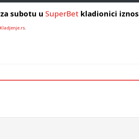
 za subotu u
SuperBet
kladionici izno
Kladjenje.rs
.