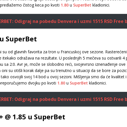
 predlažemo čistog keca po kvoti
1.80
u
SuperBet
kladionici.
RBET: Odigraj na pobedu Denvera i uzmi 1515 RSD Free 
 u SuperBet
i su od glavnih favorita za tron u Francuskoj ove sezone. Rasterećen
tekako odražava na rezultate. U poslednjih 5 mečeva su ostvarili 4
nu sa 2:0. Avr je, može se slobodno reći, svojevrsno iznenađenje ove 
ni su otišli korak dalje pa su trenutno u situaciji da se bore za pozi
 tako osvojili svoj 14 bod u ovoj sezoni. Mišljenja smo da će kvalitet
 preporučujemo dvojku po kvoti
1.80
u
SuperBet
kladionici.
RBET: Odigraj na pobedu Denvera i uzmi 1515 RSD Free 
+ @ 1.85 u SuperBet