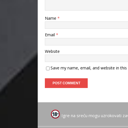
Name
*
Email
*
Website
Save my name, email, and website in this
Igre na sreću mogu uzrokovati za