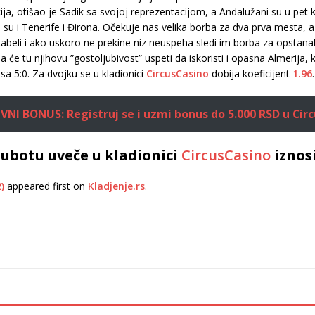
ija, otišao je Sadik sa svojoj reprezentacijom, a Andalužani su u pet
išli su i Tenerife i Đirona. Očekuje nas velika borba za dva prva mesta
tabeli i ako uskoro ne prekine niz neuspeha sledi im borba za opstan
e tu njihovu ”gostoljubivost” uspeti da iskoristi i opasna Almerija, 
k sa 5:0. Za dvojku se u kladionici
CircusCasino
dobija koeficijent
1.96
.
VNI BONUS: Registruj se i uzmi bonus do 5.000 RSD u Circ
ubotu uveče u kladionici
CircusCasino
iznos
)
appeared first on
Kladjenje.rs
.