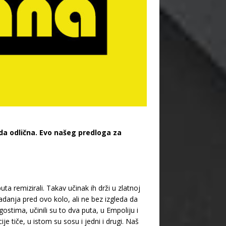
uda odlična. Evo našeg predloga za
a remizirali. Takav učinak ih drži u zlatnoj
adanja pred ovo kolo, ali ne bez izgleda da
ostima, učinili su to dva puta, u Empoliju i
e tiče, u istom su sosu i jedni i drugi. Naš