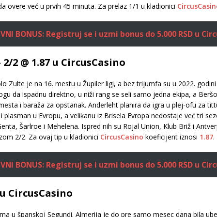
a overe već u prvih 45 minuta. Za prelaz 1/1 u kladionici
CircusCasin
VNI BONUS: Registruj se i uzmi bonus do 5.000 RSD u Circ
2/2 @ 1.87 u CircusCasino
 Zulte je na 16. mestu u Župiler ligi, a bez trijumfa su u 2022. godin
 mogu da ispadnu direktno, u niži rang se seli samo jedna ekipa, a Beršo
esta i baraža za opstanak. Anderleht planira da igra u plej-ofu za titt
na i plasman u Evropu, a velikanu iz Brisela Evropa nedostaje već tri 
 Genta, Šarlroe i Mehelena. Ispred nih su Rojal Union, Klub Briž i Ant
zom 2/2. Za ovaj tip u kladionici
CircusCasino
koeficijent iznosi
1.87
.
VNI BONUS: Registruj se i uzmi bonus do 5.000 RSD u Circ
 u CircusCasino
ima u španskoj Segundi. Almerija je do pre samo mesec dana bila ubedlj