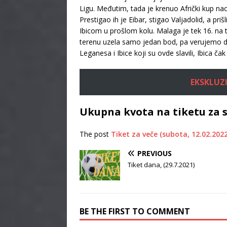
Ligu. Međutim, tada je krenuo Afrički kup nac
Prestigao ih je Eibar, stigao Valjadolid, a pr
Ibicom u prošlom kolu. Malaga je tek 16. na 
terenu uzela samo jedan bod, pa verujemo da ć
Leganesa i Ibice koji su ovde slavili, Ibica ča
EKSKLUZI
Ukupna kvota na tiketu za s
The post
Tiket za veče (subota, 12.02.2022
PREVIOUS
Tiket dana, (29.7.2021)
BE THE FIRST TO COMMENT