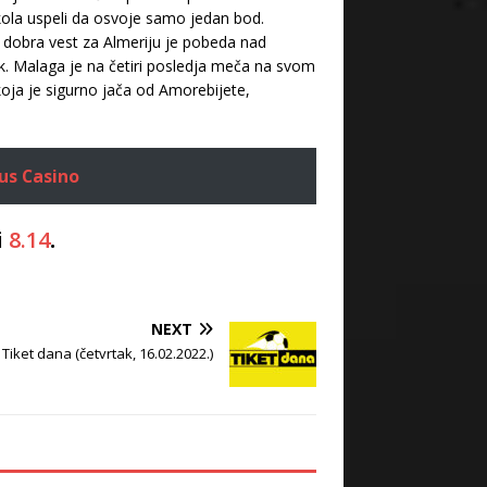
 kola uspeli da osvoje samo jedan bod.
, a dobra vest za Almeriju je pobeda nad
ak. Malaga je na četiri posledja meča na svom
koja je sigurno jača od Amorebijete,
us Casino
i
8.14
.
NEXT
Tiket dana (četvrtak, 16.02.2022.)