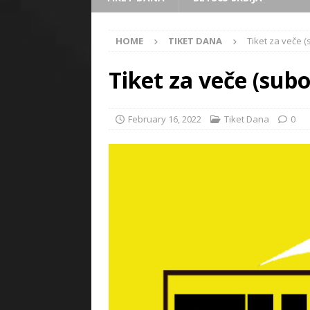
HOME
TIKET DANA
Tiket za veče (
Tiket za veče (subo
February 16, 2022
Tiket Dana
0