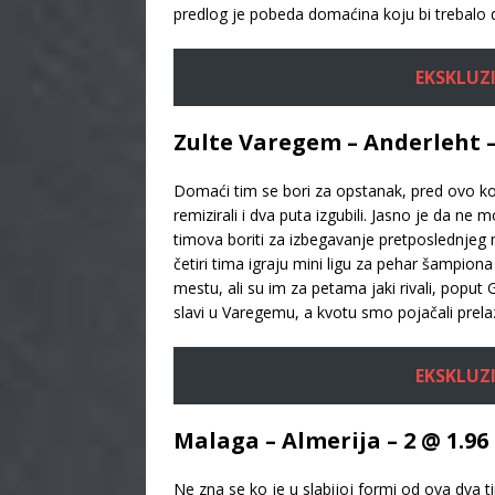
predlog je pobeda domaćina koju bi trebalo d
EKSKLUZI
Zulte Varegem – Anderleht – 
Domaći tim se bori za opstanak, pred ovo kolo
remizirali i dva puta izgubili. Jasno je da ne
timova boriti za izbegavanje pretposlednjeg m
četiri tima igraju mini ligu za pehar šampio
mestu, ali su im za petama jaki rivali, poput
slavi u Varegemu, a kvotu smo pojačali prela
EKSKLUZI
Malaga – Almerija – 2 @ 1.96
Ne zna se ko je u slabijoj formi od ova dva t