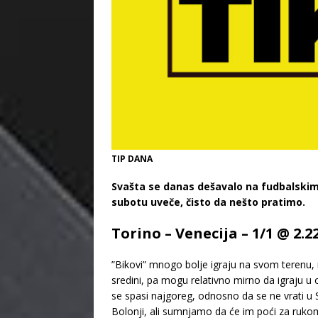
TIP DANA
Svašta se danas dešavalo na fudbalskim t
subotu uveče, čisto da nešto pratimo.
Torino – Venecija – 1/1 @ 2.2
”Bikovi” mnogo bolje igraju na svom terenu, n
sredini, pa mogu relativno mirno da igraju u 
se spasi najgoreg, odnosno da se ne vrati u S
Bolonji, ali sumnjamo da će im poći za rukom 