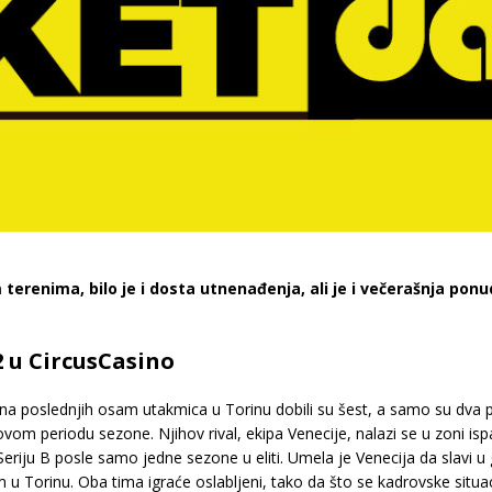
erenima, bilo je i dosta utnenađenja, ali je i večerašnja pon
2 u CircusCasino
a poslednjih osam utakmica u Torinu dobili su šest, a samo su dva put
ovom periodu sezone. Njihov rival, ekipa Venecije, nalazi se u zoni isp
eriju B posle samo jedne sezone u eliti. Umela je Venecija da slavi u g
u Torinu. Oba tima igraće oslabljeni, tako da što se kadrovske situacij