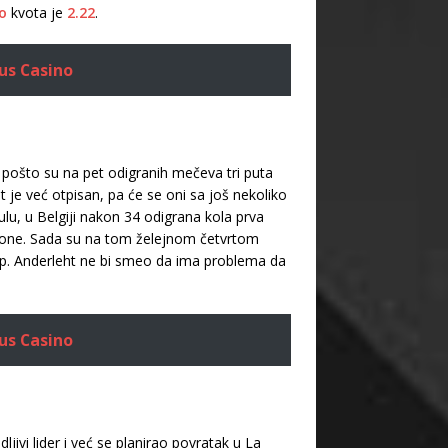
o
kvota je
2.22
.
us Casino
i pošto su na pet odigranih mečeva tri puta
t je već otpisan, pa će se oni sa još nekoliko
ulu, u Belgiji nakon 34 odigrana kola prva
sezone. Sada su na tom želejnom četvrtom
verp. Anderleht ne bi smeo da ima problema da
us Casino
ivi lider i već se planirao povratak u La