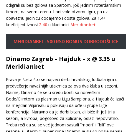
odigrali su bez golova sa Spartom, još jednim roterdamskim
timom, na svom terenu. I oni vole otvornu igru, pa uz
obaveznu jedinicu dodajemo i dosta golova. Za 1,4+
koeficijent iznosi
2.40
u kladionici
Meridianbet
.
MERIDIANBET: 500 RSD BONUS DOBRODOŠLICE
Dinamo Zagreb – Hajduk – x @ 3.35 u
Meridianbet
Prava je šteta što se najveći derbi hrvatskog fudbala igra u
predvečerje navažnijih utakmica za ova dva kluba u sezoni.
Naime, Dinamo će se u sredu boriti sa norveškim
Bode/Glimtom za plasman u Ligu šampiona, a Hajduk će izaći
na megdan Viljarealu u pokušaju da uđe u grupe Lige
konferencija. Naravno da je derbi bitan, ali biće ih još tri u
sezoni, a Evropa, pogotovo za Splićane, odlazi nepovratno.
Treba reći da su se već jednom sastali ”modri” i ”bili” ove
sezone, u utakmici Super kupa Dinamo je slavio posle penala.