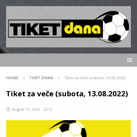
HOME
TIKET DANA
Tiket za veče (subota, 13.08.2022)
Tiket za veče (subota, 13.08.2022)
August 13, 2022
0