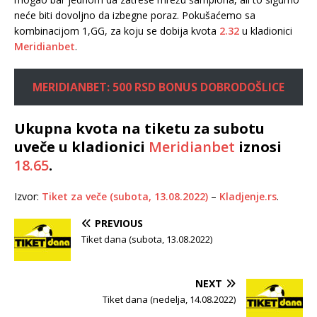
neće biti dovoljno da izbegne poraz. Pokušaćemo sa
kombinacijom 1,GG, za koju se dobija kvota
2.32
u kladionici
Meridianbet
.
MERIDIANBET: 500 RSD BONUS DOBRODOŠLICE
Ukupna kvota na tiketu za subotu
uveče u kladionici
Meridianbet
iznosi
18.65
.
Izvor:
Tiket za veče (subota, 13.08.2022)
–
Kladjenje.rs
.
PREVIOUS
Tiket dana (subota, 13.08.2022)
NEXT
Tiket dana (nedelja, 14.08.2022)