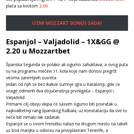
plaća sa kvotom
2.00
.
UZMI MOZZART BONUS SADA!
Espanjol – Valjadolid – 1X&GG @
2.20 u Mozzartbet
Španska Segunda se polako ali sigurno zahuktava, a ovog puta
su na programu mečevi 11. kola koje nam donosi pregršt
veoma zanimljivih susreta.
Jedan od njih se bez ikakve sumnje igra u Kataloniji, gde će
snage odmeriti dva dojučerašnja prvoligaša – Espanjol i
Valjadolid.
Primarni cilj obeju ekipa će sasvim sigurno biti povratak u
najkvalitetniji rang španskog fudbala, uz konstataciju da sve to
neće biti nimalo lak zadatak.
Espanjol se u ovom trenutku nalazi na drugom mestu na tabeli
uz bod manjka u odnosu na prvoplasirani Tenerife, a