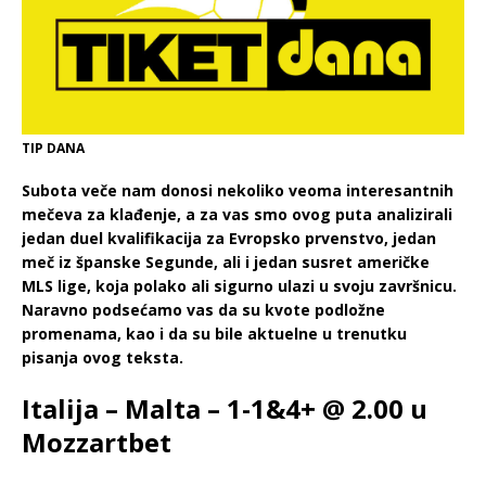
TIP DANA
Subota veče nam donosi nekoliko veoma interesantnih
mečeva za klađenje, a za vas smo ovog puta analizirali
jedan duel kvalifikacija za Evropsko prvenstvo, jedan
meč iz španske Segunde, ali i jedan susret američke
MLS lige, koja polako ali sigurno ulazi u svoju završnicu.
Naravno podsećamo vas da su kvote podložne
promenama, kao i da su bile aktuelne u trenutku
pisanja ovog teksta.
Italija – Malta – 1-1&4+ @ 2.00 u
Mozzartbet