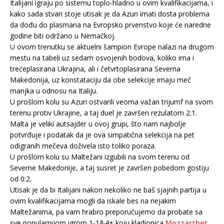
Italijani igraju po sistemu toplo-hladno u ovim kvalifikacijama, i
kako sada stvari stoje utisak je da Azuri imati dosta problema
da dođu do plasmana na Evropsko prvenstvo koje će naredne
godine biti održano u Nemačkoj.
U ovom trenutku se aktuelni šampion Evrope nalazi na drugom
mestu na tabeli uz sedam osvojenih bodova, koliko ima i
trećeplasirana Ukrajina, ali i četvrtoplasirana Severna
Makedonija, uz konstataciju da obe selekcije imaju meč
manjka u odnosu na Italiju.
U prošlom kolu su Azuri ostvarili veoma važan trijumf na svom
terenu protiv Ukrajine, a taj duel je završen rezulatom 2:1.
Malta je veliki autsajder u ovoj grupi, što nam najbolje
potvrđuje i podatak da je ova simpatična selekcija na pet
odigranih mečeva doživela isto toliko poraza.
U prošlom kolu su Maltežani izgubili na svom terenu od
Severne Makedonije, a taj susret je završen pobedom gostiju
od 0:2.
Utisak je da bi Italijani nakon nekoliko ne baš sjajnih partija u
ovim kvalifikacijama mogli da iskale bes na nejakim
Maltežanima, pa vam hrabro preporučujemo da probate sa
sve popularnijom igrom 1-1&4+ koju kladionica
Mozzartbet