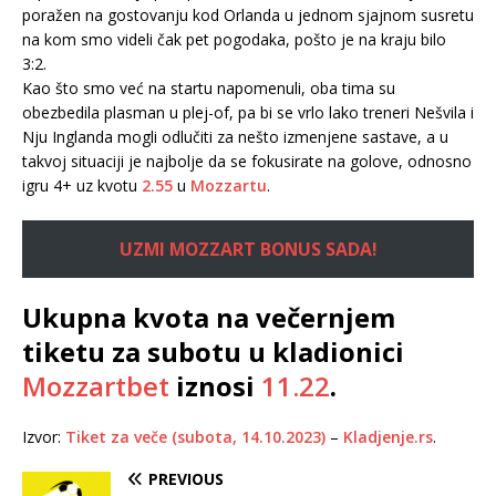
poražen na gostovanju kod Orlanda u jednom sjajnom susretu
na kom smo videli čak pet pogodaka, pošto je na kraju bilo
3:2.
Kao što smo već na startu napomenuli, oba tima su
obezbedila plasman u plej-of, pa bi se vrlo lako treneri Nešvila i
Nju Inglanda mogli odlučiti za nešto izmenjene sastave, a u
takvoj situaciji je najbolje da se fokusirate na golove, odnosno
igru 4+ uz kvotu
2.55
u
Mozzartu
.
UZMI MOZZART BONUS SADA!
Ukupna kvota na večernjem
tiketu za subotu u kladionici
Mozzartbet
iznosi
11.22
.
Izvor:
Tiket za veče (subota, 14.10.2023)
–
Kladjenje.rs
.
PREVIOUS