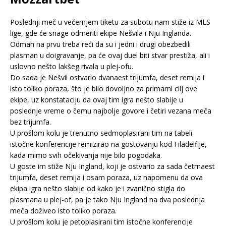
Poslednji meč u večernjem tiketu za subotu nam stiže iz MLS
lige, gde će snage odmeriti ekipe Nešvila i Nju Inglanda.
Odmah na prvu treba reći da su i jedni i drugi obezbedili
plasman u doigravanje, pa će ovaj duel biti stvar prestiža, ali i
uslovno nešto lakšeg rivala u plej-ofu.
Do sada je Nešvil ostvario dvanaest trijumfa, deset remija i
isto toliko poraza, što je bilo dovoljno za primarni cilj ove
ekipe, uz konstataciju da ovaj tim igra nešto slabije u
poslednje vreme o čemu najbolje govore i četiri vezana meča
bez trijumfa.
U prošlom kolu je trenutno sedmoplasirani tim na tabeli
istočne konferencije remizirao na gostovanju kod Filadelfije,
kada mimo svih očekivanja nije bilo pogodaka.
U goste im stiže Nju Ingland, koji je ostvario za sada četrnaest
trijumfa, deset remija i osam poraza, uz napomenu da ova
ekipa igra nešto slabije od kako je i zvanično stigla do
plasmana u plej-of, pa je tako Nju Ingland na dva poslednja
meča doživeo isto toliko poraza.
U prošlom kolu je petoplasirani tim istočne konferencije