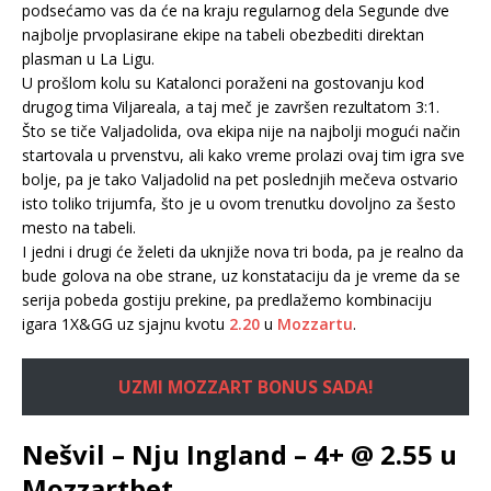
podsećamo vas da će na kraju regularnog dela Segunde dve
najbolje prvoplasirane ekipe na tabeli obezbediti direktan
plasman u La Ligu.
U prošlom kolu su Katalonci poraženi na gostovanju kod
drugog tima Viljareala, a taj meč je završen rezultatom 3:1.
Što se tiče Valjadolida, ova ekipa nije na najbolji mogući način
startovala u prvenstvu, ali kako vreme prolazi ovaj tim igra sve
bolje, pa je tako Valjadolid na pet poslednjih mečeva ostvario
isto toliko trijumfa, što je u ovom trenutku dovoljno za šesto
mesto na tabeli.
I jedni i drugi će želeti da uknjiže nova tri boda, pa je realno da
bude golova na obe strane, uz konstataciju da je vreme da se
serija pobeda gostiju prekine, pa predlažemo kombinaciju
igara 1X&GG uz sjajnu kvotu
2.20
u
Mozzartu
.
UZMI MOZZART BONUS SADA!
Nešvil – Nju Ingland – 4+ @ 2.55 u
Mozzartbet