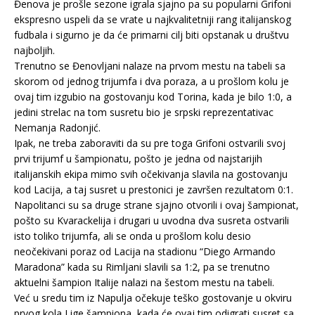
Đenova je prošle sezone igrala sjajno pa su popularni Grifoni
ekspresno uspeli da se vrate u najkvalitetniji rang italijanskog
fudbala i sigurno je da će primarni cilj biti opstanak u društvu
najboljih.
Trenutno se Đenovljani nalaze na prvom mestu na tabeli sa
skorom od jednog trijumfa i dva poraza, a u prošlom kolu je
ovaj tim izgubio na gostovanju kod Torina, kada je bilo 1:0, a
jedini strelac na tom susretu bio je srpski reprezentativac
Nemanja Radonjić.
Ipak, ne treba zaboraviti da su pre toga Grifoni ostvarili svoj
prvi trijumf u šampionatu, pošto je jedna od najstarijih
italijanskih ekipa mimo svih očekivanja slavila na gostovanju
kod Lacija, a taj susret u prestonici je završen rezultatom 0:1.
Napolitanci su sa druge strane sjajno otvorili i ovaj šampionat,
pošto su Kvarackelija i drugari u uvodna dva susreta ostvarili
isto toliko trijumfa, ali se onda u prošlom kolu desio
neočekivani poraz od Lacija na stadionu “Diego Armando
Maradona” kada su Rimljani slavili sa 1:2, pa se trenutno
aktuelni šampion Italije nalazi na šestom mestu na tabeli.
Već u sredu tim iz Napulja očekuje teško gostovanje u okviru
prvog kola Lige šampiona, kada će ovaj tim odigrati susret sa