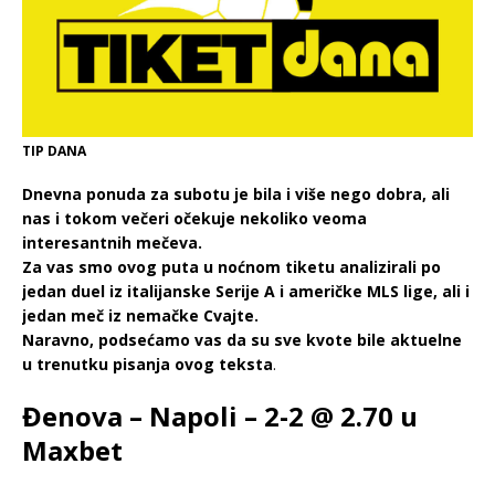
TIP DANA
Dnevna ponuda za subotu je bila i više nego dobra, ali
nas i tokom večeri očekuje nekoliko veoma
interesantnih mečeva.
Za vas smo ovog puta u noćnom tiketu analizirali po
jedan duel iz italijanske Serije A i američke MLS lige, ali i
jedan meč iz nemačke Cvajte.
Naravno, podsećamo vas da su sve kvote bile aktuelne
u trenutku pisanja ovog teksta
.
Đenova – Napoli – 2-2 @ 2.70 u
Maxbet