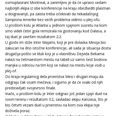
osmoplasirani Montreal, a zanimljivo je da će upravo sedam
najboljih ekipa iz obe konferencije na kraju obezbediti plasman
u doigravanje, pa zaista treba očekivati da nekadašnjeg
šampiona Amerike bez većih problema vidimo u plej-ofu.
U prošlom kolu je Atlanta u jednom sjajnom susretu na kom
smo videli četiri gola remizirala na gostovanju kod Dalasa, a
taj duel je završen rezultatom 2:2.
U goste im stiže Inter Majami, koji je pre dolaska Mesija bio
zakucan na dno istočne konferencije, ali sada je situacija dosta
drugačija pošto se klub koji je u vlasništvu Dejvida Bekama
nalazi na četrnaestom mestu na tabeli uz samo šest bodova
manjka u odnosu na tim koji se nalazi na mestu koje vodi u
plej-of.
Do kraja regularnog dela prvenstva Mesi i drugari imaju da
odigraju čak osam mečeva, i sigurno je da će svaki od njih
predstavljati svojevrsno finale.
Inače, u prošlom kolu je Inter odigrao još jedan sjajn duel na
svom terenu i rezultatom 3:2, savladao ekipu Kanzasa, što je
bio četvrti vezani duel u prvenstvu na kom ova ekipa nije
doživela poraz.