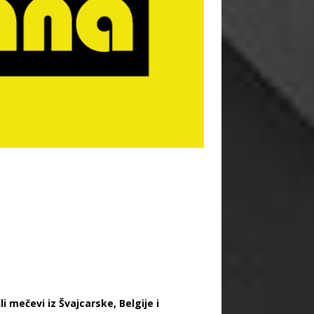
i mečevi iz Švajcarske, Belgije i