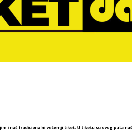
im i naš tradicionalni večernji tiket. U tiketu su ovog puta našl