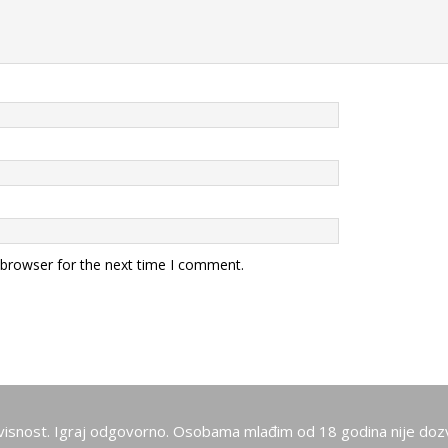
 browser for the next time I comment.
visnost. Igraj odgovorno. Osobama mlađim od 18 godina nije dozv