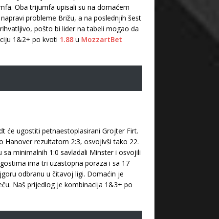
ijumfa. Oba trijumfa upisali su na domaćem
napravi probleme Brižu, a na poslednjih šest
rihvatljivo, pošto bi lider na tabeli mogao da
aciju 1&2+ po kvoti
1.88
u
MozzartBet
 će ugostiti petnaestoplasirani Grojter Firt.
o Hanover rezultatom 2:3, osvojivši tako 22.
sa minimalnih 1:0 savladali Minster i osvojili
gostima ima tri uzastopna poraza i sa 17
goru odbranu u čitavoj ligi. Domaćin je
meču. Naš prijedlog je kombinacija 1&3+ po