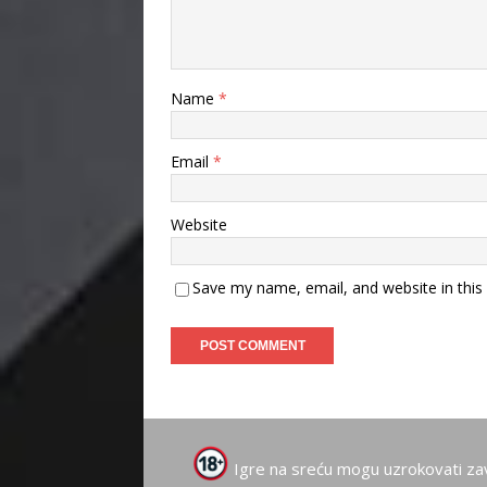
Name
*
Email
*
Website
Save my name, email, and website in this
Igre na sreću mogu uzrokovati za