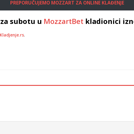
PREPORUČUJEMO MOZZART ZA ONLINE KLAĐENJE
 za subotu u
MozzartBet
kladionici iz
Kladjenje.rs
.