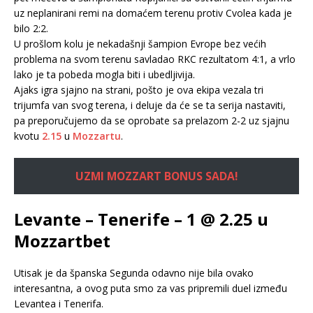
uz neplanirani remi na domaćem terenu protiv Cvolea kada je
bilo 2:2.
U prošlom kolu je nekadašnji šampion Evrope bez većih
problema na svom terenu savladao RKC rezultatom 4:1, a vrlo
lako je ta pobeda mogla biti i ubedljivija.
Ajaks igra sjajno na strani, pošto je ova ekipa vezala tri
trijumfa van svog terena, i deluje da će se ta serija nastaviti,
pa preporučujemo da se oprobate sa prelazom 2-2 uz sjajnu
kvotu
2.15
u
Mozzartu
.
UZMI MOZZART BONUS SADA!
Levante – Tenerife – 1 @ 2.25 u
Mozzartbet
Utisak je da španska Segunda odavno nije bila ovako
interesantna, a ovog puta smo za vas pripremili duel između
Levantea i Tenerifa.