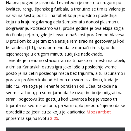
Na prvi pogled je jasno da Levanteu nije mesto u drugom po
kvalitetu rangu španskog fudbala, a trenutno se tim iz Valensije
nalazi na šestoj poziciji na tabeli koja je ujedno i poslednja
koja na kraju regularnog dela šampionata donosi plasman u
doigravanje. Podsećamo vas, prošle godine je ova ekipa stigla
do finala plej-ofa, gde je Levante nažalost poražen od Alavesa.
U prošlom kolu je tim iz Valensije remizirao na gostovanju kod
Mirandesa (1:1), uz napomenu da je domaći tim stigao do
izjednačenja u drugom minutu sudijske nadoknade.
Tenerife je trenutno stacioniran na trinaestom mestu na tabeli,
a tim sa Kanarskih ostrva igra jako loše u poslednje vreme,
pošto je na četiri poslednja meča bez trijumfa, a tu računamo i
poraz u prošlom kolu od Hihona na svom stadionu, kada je
bilo 1:2. Pre toga je Tenerife poražen i od Elčea, takođe na
svom stadionu, pa sumnjamo da će ovaj tim bolje odigrati na
strani, pogotovu što gostuju kod Levantea koji je vezao tri
trijumfa na svom stadionu, pa vam toplo preporučujemo da se
opredelite za jedinicu za koju je kladionica
Mozzartbet
pripremila sjajnu kvotu
2.25
.