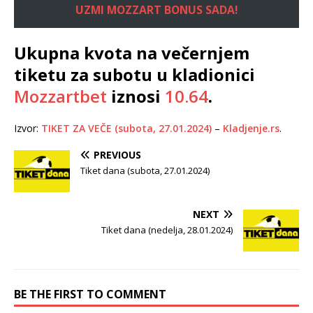
UZMI MOZZART BONUS SADA!
Ukupna kvota na večernjem
tiketu za subotu u kladionici
Mozzartbet
iznosi
10.64
.
Izvor:
TIKET ZA VEČE (subota, 27.01.2024)
–
Kladjenje.rs
.
PREVIOUS
Tiket dana (subota, 27.01.2024)
NEXT
Tiket dana (nedelja, 28.01.2024)
BE THE FIRST TO COMMENT