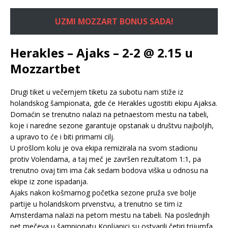
UZMI MOZZART BONUS SADA!
Herakles – Ajaks – 2-2 @ 2.15 u
Mozzartbet
Drugi tiket u večernjem tiketu za subotu nam stiže iz
holandskog šampionata, gde će Herakles ugostiti ekipu Ajaksa.
Domaćin se trenutno nalazi na petnaestom mestu na tabeli,
koje i naredne sezone garantuje opstanak u društvu najboljih,
a upravo to će i biti primarni cilj.
U prošlom kolu je ova ekipa remizirala na svom stadionu
protiv Volendama, a taj meč je završen rezultatom 1:1, pa
trenutno ovaj tim ima čak sedam bodova viška u odnosu na
ekipe iz zone ispadanja.
Ajaks nakon košmarnog početka sezone pruža sve bolje
partije u holandskom prvenstvu, a trenutno se tim iz
Amsterdama nalazi na petom mestu na tabeli. Na poslednjih
pet mečeva u šampionatu Kopljanici su ostvarili četiri trijumfa