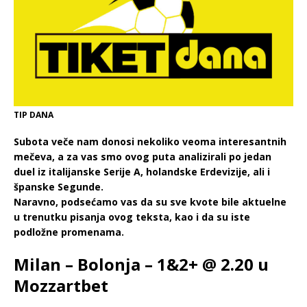
TIP DANA
Subota veče nam donosi nekoliko veoma interesantnih
mečeva, a za vas smo ovog puta analizirali po jedan
duel iz italijanske Serije A, holandske Erdevizije, ali i
španske Segunde.
Naravno, podsećamo vas da su sve kvote bile aktuelne
u trenutku pisanja ovog teksta, kao i da su iste
podložne promenama.
Milan – Bolonja – 1&2+ @ 2.20 u
Mozzartbet