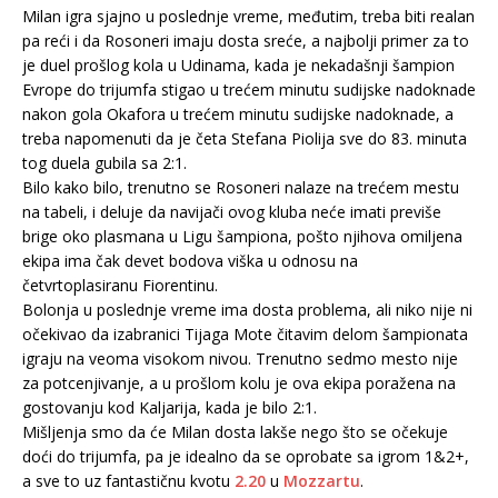
Milan igra sjajno u poslednje vreme, međutim, treba biti realan
pa reći i da Rosoneri imaju dosta sreće, a najbolji primer za to
je duel prošlog kola u Udinama, kada je nekadašnji šampion
Evrope do trijumfa stigao u trećem minutu sudijske nadoknade
nakon gola Okafora u trećem minutu sudijske nadoknade, a
treba napomenuti da je četa Stefana Piolija sve do 83. minuta
tog duela gubila sa 2:1.
Bilo kako bilo, trenutno se Rosoneri nalaze na trećem mestu
na tabeli, i deluje da navijači ovog kluba neće imati previše
brige oko plasmana u Ligu šampiona, pošto njihova omiljena
ekipa ima čak devet bodova viška u odnosu na
četvrtoplasiranu Fiorentinu.
Bolonja u poslednje vreme ima dosta problema, ali niko nije ni
očekivao da izabranici Tijaga Mote čitavim delom šampionata
igraju na veoma visokom nivou. Trenutno sedmo mesto nije
za potcenjivanje, a u prošlom kolu je ova ekipa poražena na
gostovanju kod Kaljarija, kada je bilo 2:1.
Mišljenja smo da će Milan dosta lakše nego što se očekuje
doći do trijumfa, pa je idealno da se oprobate sa igrom 1&2+,
a sve to uz fantastičnu kvotu
2.20
u
Mozzartu
.