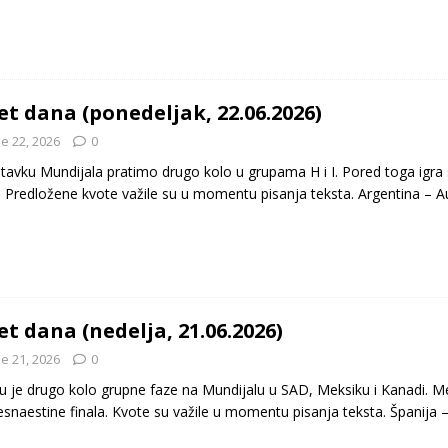
et dana (ponedeljak, 22.06.2026)
e 22, 2026
0
tavku Mundijala pratimo drugo kolo u grupama H i I. Pored toga igra
. Predložene kvote važile su u momentu pisanja teksta. Argentina – A
et dana (nedelja, 21.06.2026)
e 21, 2026
0
u je drugo kolo grupne faze na Mundijalu u SAD, Meksiku i Kanadi. Mečev
esnaestine finala. Kvote su važile u momentu pisanja teksta. Španija 