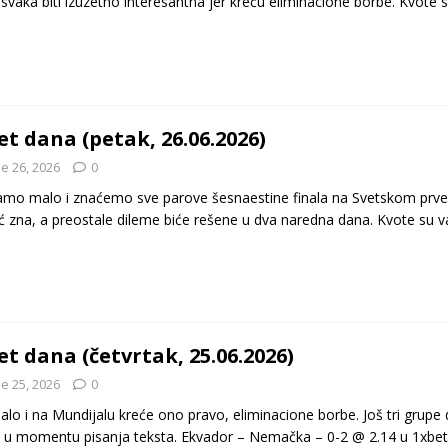
e svaka biti izuzetno interesantna jer kreću eliminacione borbe. Kvote
et dana (petak, 26.06.2026)
e 26, 2026
0
amo malo i znaćemo sve parove šesnaestine finala na Svetskom prve
ć zna, a preostale dileme biće rešene u dva naredna dana. Kvote su v
et dana (četvrtak, 25.06.2026)
e 25, 2026
0
alo i na Mundijalu kreće ono pravo, eliminacione borbe. Još tri grupe
e u momentu pisanja teksta. Ekvador – Nemačka – 0-2 @ 2.14 u 1xbe