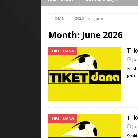
HOME
2026
June
Month:
June 2026
Tik
TIKET DANA
Jun
Nasta
pažnj
Tik
TIKET DANA
Jun
Svaki