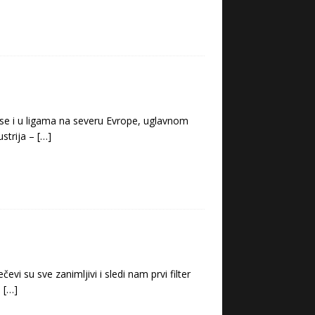
 se i u ligama na severu Evrope, uglavnom
ustrija –
[…]
i su sve zanimljivi i sledi nam prvi filter
–
[…]