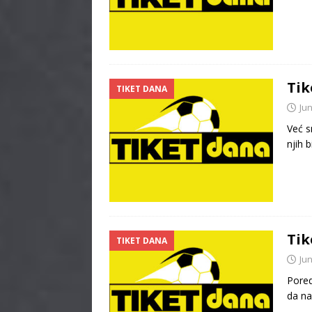
Tik
TIKET DANA
Jun
Već s
njih 
Tik
TIKET DANA
Jun
Pored
da na