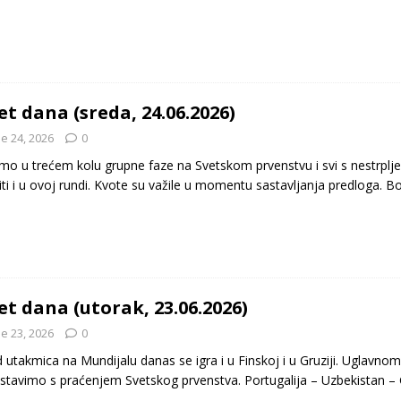
et dana (sreda, 24.06.2026)
e 24, 2026
0
mo u trećem kolu grupne faze na Svetskom prvenstvu i svi s nestrp
biti i u ovoj rundi. Kvote su važile u momentu sastavljanja predloga. 
et dana (utorak, 23.06.2026)
e 23, 2026
0
 utakmica na Mundijalu danas se igra i u Finskoj i u Gruziji. Uglavno
stavimo s praćenjem Svetskog prvenstva. Portugalija – Uzbekistan 