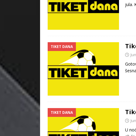
jula.
Tik
TIKET DANA
Jun
Gotov
šesna
Tik
TIKET DANA
Jun
U noć