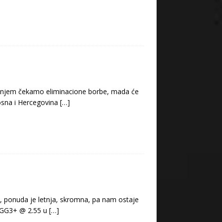
ljenjem čekamo eliminacione borbe, mada će
Bosna i Hercegovina
[…]
m, ponuda je letnja, skromna, pa nam ostaje
– GG3+ @ 2.55 u
[…]