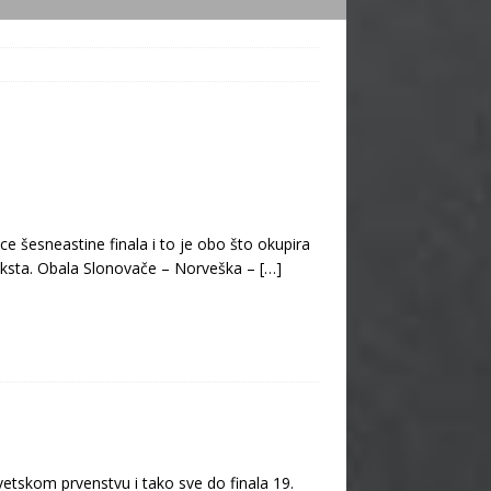
e šesneastine finala i to je obo što okupira
teksta. Obala Slonovače – Norveška –
[…]
etskom prvenstvu i tako sve do finala 19.