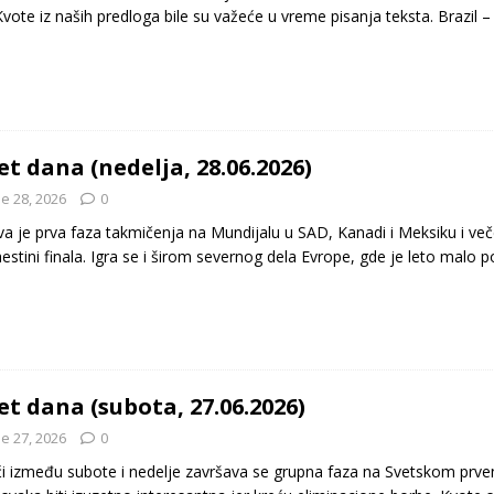
 Kvote iz naših predloga bile su važeće u vreme pisanja teksta. Brazil 
et dana (nedelja, 28.06.2026)
e 28, 2026
0
a je prva faza takmičenja na Mundijalu u SAD, Kanadi i Meksiku i ve
estini finala. Igra se i širom severnog dela Evrope, gde je leto malo p
et dana (subota, 27.06.2026)
e 27, 2026
0
i između subote i nedelje završava se grupna faza na Svetskom prven