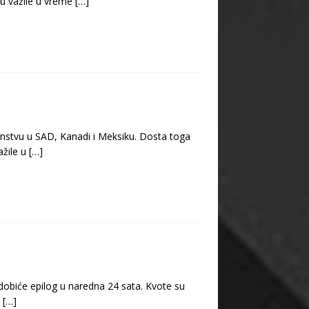
 su važile u vreme
[…]
nstvu u SAD, Kanadi i Meksiku. Dosta toga
ažile u
[…]
 dobiće epilog u naredna 24 sata. Kvote su
t
[…]