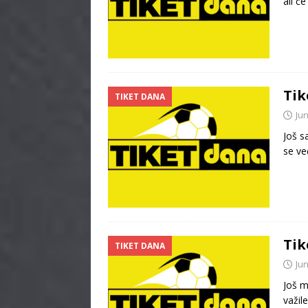
ali ć
Tik
TIKET DANA
Jun
Još s
se ve
Tik
TIKET DANA
Jun
Još m
važil