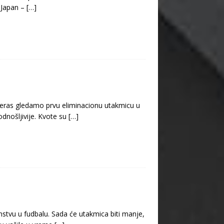
– Japan –
[…]
čeras gledamo prvu eliminacionu utakmicu u
odnošljivije. Kvote su
[…]
stvu u fudbalu. Sada će utakmica biti manje,