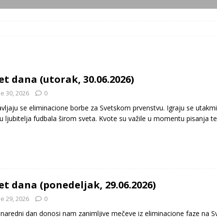
et dana (utorak, 30.06.2026)
e 30, 2026
0
vljaju se eliminacione borbe za Svetskom prvenstvu. Igraju se utakmic
u ljubitelja fudbala širom sveta. Kvote su važile u momentu pisanja 
et dana (ponedeljak, 29.06.2026)
e 29, 2026
0
 naredni dan donosi nam zanimljive mečeve iz eliminacione faze na Sv