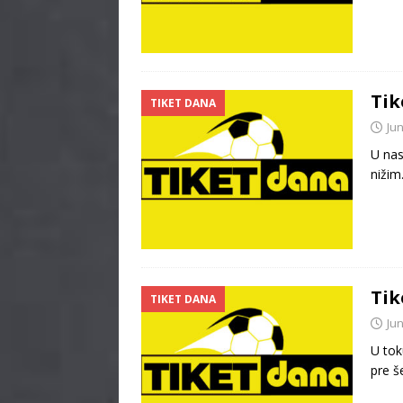
Tik
TIKET DANA
Jun
U nas
nižim
Tik
TIKET DANA
Jun
U tok
pre š