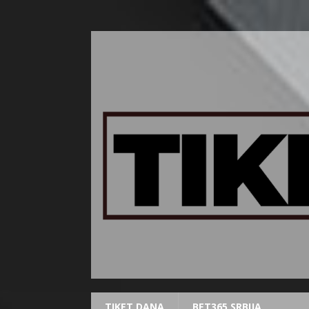
TIKET DANA
BET365 SRBIJA