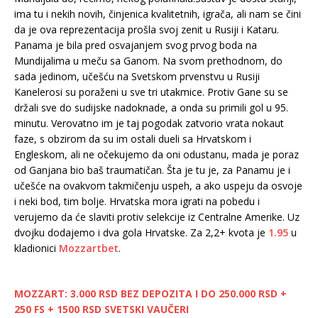
ima tu i nekih novih, činjenica kvalitetnih, igrača, ali nam se čini
da je ova reprezentacija prošla svoj zenit u Rusiji i Kataru.
Panama je bila pred osvajanjem svog prvog boda na
Mundijalima u meču sa Ganom. Na svom prethodnom, do
sada jedinom, učešću na Svetskom prvenstvu u Rusiji
Kanelerosi su poraženi u sve tri utakmice. Protiv Gane su se
držali sve do sudijske nadoknade, a onda su primili gol u 95.
minutu. Verovatno im je taj pogodak zatvorio vrata nokaut
faze, s obzirom da su im ostali dueli sa Hrvatskom i
Engleskom, ali ne očekujemo da oni odustanu, mada je poraz
od Ganjana bio baš traumatičan. Šta je tu je, za Panamu je i
učešće na ovakvom takmičenju uspeh, a ako uspeju da osvoje
i neki bod, tim bolje. Hrvatska mora igrati na pobedu i
verujemo da će slaviti protiv selekcije iz Centralne Amerike. Uz
dvojku dodajemo i dva gola Hrvatske. Za 2,2+ kvota je
1.95
u
kladionici
Mozzartbet
.
MOZZART: 3.000 RSD BEZ DEPOZITA I DO 250.000 RSD +
250 FS + 1500 RSD SVETSKI VAUČERI