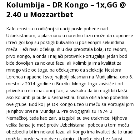
Kolumbija – DR Kongo – 1x,GG @
2.40 u Mozzartbet
Kafeterosi su u odličnoj situaciji posle pobede nad
Uzbekistanom, a plasmanu u narednu fazu može da doprinese
i treći gol koji su postigli bukvalno u poslednjim sekundima
meča. Teži rivali očekuju ih u dva preostala kola, i to redom,
prvo Kongo, a onda i najjači protivnik Portugalija. Jedan bod
biće dovoljan za nokaut fazu, ali Kolimbija ima kvalitet za
mnogo više od toga, pa očekujemo da selekcija Nestora
Lorenca napadne i svoj najbolji plasman na Mudijalima, ono 6.
mesto iz 2014. godine u Brazilu. Mnogo toga zavisiće i od
prtivnika u eliminacionoj fazi, a svakako da bi mogli biti lakši
ako Kolumbija bude u šesnaestinu finala otišla kao pobednik
ove grupe. Bod koji je DR Kongo uzeo u meču sa Portugalijom
je njihov prvi na Mundijalu. Pre ovog igrali su 1974. u
Nemačkoj, tada kao zair, a izgubili su sve utakmice. Njihova
velika šansa je meč protiv Uzbekistana i pobeda u tom meču
obezbedila bi im nokaut fazu, ali Kongo ima kvalitet da to uradi
možda i posle samo dve utakmice. Uopšte nisu bez šansi