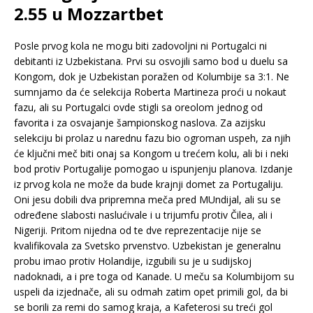
2.55 u Mozzartbet
Posle prvog kola ne mogu biti zadovoljni ni Portugalci ni
debitanti iz Uzbekistana. Prvi su osvojili samo bod u duelu sa
Kongom, dok je Uzbekistan poražen od Kolumbije sa 3:1. Ne
sumnjamo da će selekcija Roberta Martineza proći u nokaut
fazu, ali su Portugalci ovde stigli sa oreolom jednog od
favorita i za osvajanje šampionskog naslova. Za azijsku
selekciju bi prolaz u narednu fazu bio ogroman uspeh, za njih
će ključni meč biti onaj sa Kongom u trećem kolu, ali bi i neki
bod protiv Portugalije pomogao u ispunjenju planova. Izdanje
iz prvog kola ne može da bude krajnji domet za Portugaliju.
Oni jesu dobili dva pripremna meča pred MUndijal, ali su se
određene slabosti naslućivale i u trijumfu protiv Čilea, ali i
Nigeriji. Pritom nijedna od te dve reprezentacije nije se
kvalifikovala za Svetsko prvenstvo. Uzbekistan je generalnu
probu imao protiv Holandije, izgubili su je u sudijskoj
nadoknadi, a i pre toga od Kanade. U meču sa Kolumbijom su
uspeli da izjednače, ali su odmah zatim opet primili gol, da bi
se borili za remi do samog kraja, a Kafeterosi su treći gol