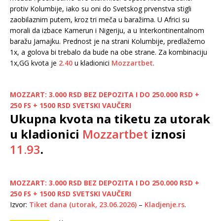
protiv Kolumbije, iako su oni do Svetskog prvenstva stigli
zaobilaznim putem, kroz tri meča u baražima. U Africi su
morali da izbace Kamerun i Nigeriju, a u Interkontinentalnom
baražu Jamajku. Prednost je na strani Kolumbije, predlažemo
1x, a golova bi trebalo da bude na obe strane. Za kombinaciju
1x,GG kvota je
2.40
u kladionici
Mozzartbet
.
MOZZART: 3.000 RSD BEZ DEPOZITA I DO 250.000 RSD +
250 FS + 1500 RSD SVETSKI VAUČERI
Ukupna kvota na tiketu za utorak
u kladionici
Mozzartbet
iznosi
11.93
.
MOZZART: 3.000 RSD BEZ DEPOZITA I DO 250.000 RSD +
250 FS + 1500 RSD SVETSKI VAUČERI
Izvor:
Tiket dana (utorak, 23.06.2026)
–
Kladjenje.rs
.