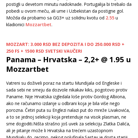
postigli u devetom minutu nadoknade. Portugalija bi trebalo da
pobedi u ovom meču, ali ume i Uzbekistan da postigne gol.
Možda da probamo sa GG3+ uz solidnu kvotu od
2.55
u
kladionici
Mozzartbet
.
MOZZART: 3.000 RSD BEZ DEPOZITA I DO 250.000 RSD +
250 FS + 1500 RSD SVETSKI VAUČERI
Panama – Hrvatska – 2,2+ @ 1.95 u
Mozzartbet
Vatreni su doživeli poraz na startu Mundijala od Engleske i
sada sebi ne smeju da dozvole nikakav kiks, pogotovo protiv
Paname. Nije Hrvatska izgledala loše protiv Gordog Albiona,
ako ne računamo izdanje u odbrani koja je bila više nego
porozna. Četiri puta su Englezi nalazi put do mreže Livakovića,
a to se jednoj selekciji koja pretenduje na visok plasman, ne
sme dogoditi.Ništa strašno još uvek za selekciju Zlatka Dalića,
ali je pitanje može li Hrvatska na trećem uzastopnom
Mundijalu do, recimo, nekog polufinala.Sastav je dosta stariji,