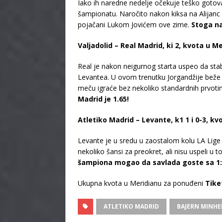
Iako ih naredne nedelje očekuje teško gotov
šampionatu. Naročito nakon kiksa na Alijanc A
pojačani Lukom Jovićem ove zime.
Stoga na
Valjadolid – Real Madrid, ki 2, kvota u Me
Real je nakon neigurnog starta uspeo da stab
Levantea. U ovom trenutku Jorgandžije beže 6
meču igraće bez nekoliko standardnih prvoti
Madrid je 1.65!
Atletiko Madrid – Levante, k1 1 i 0-3, kv
Levante je u sredu u zaostalom kolu LA Lige 
nekoliko šansi za preokret, ali nisu uspeli u
šampiona mogao da savlada goste sa 1:0 
Ukupna kvota u Meridianu za ponuđeni
Tike
ATLETIKO MADRID
BAJERN MINH