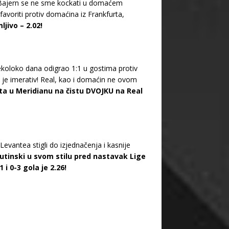
. Bajern se ne sme kockati u domaćem
favoriti protiv domaćina iz Frankfurta,
jivo – 2.02!
nekoloko dana odigrao 1:1 u gostima protiv
a je imerativ! Real, kao i domaćin ne ovom
ta u Meridianu na čistu DVOJKU na Real
evantea stigli do izjednačenja i kasnije
rutinski u svom stilu pred nastavak Lige
 i 0-3 gola je 2.26!