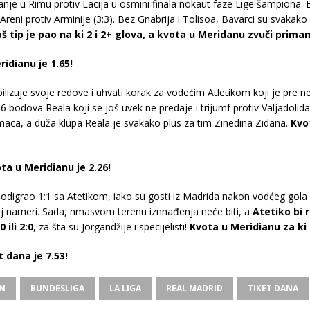
anje u Rimu protiv Lacija u osmini finala nokaut faze Lige šampiona
reni protiv Arminije (3:3). Bez Gnabrija i Tolisoa, Bavarci su svakako 
š tip je pao na ki 2 i 2+ glova, a kvota u Meridanu zvuči primaml
ridianu je 1.65!
ilizuje svoje redove i uhvati korak za vodećim Atletikom koji je pre 
 bodova Reala koji se još uvek ne predaje i trijumf protiv Valjadolid
maca, a duža klupa Reala je svakako plus za tim Zinedina Zidana.
Kvo
ota u Meridianu je 2.26!
odigrao 1:1 sa Atetikom, iako su gosti iz Madrida nakon vodćeg gola L
 toj nameri. Sada, nmasvom terenu iznnađenja neće biti, a
Atetiko bi 
ili 2:0
, za šta su Jorgandžije i specijelisti!
Kvota u Meridianu za ki 1
t dana je 7.53!
EN
BUNDESLIGA
LA LIGA
REAL MADRID
TIKET DANA