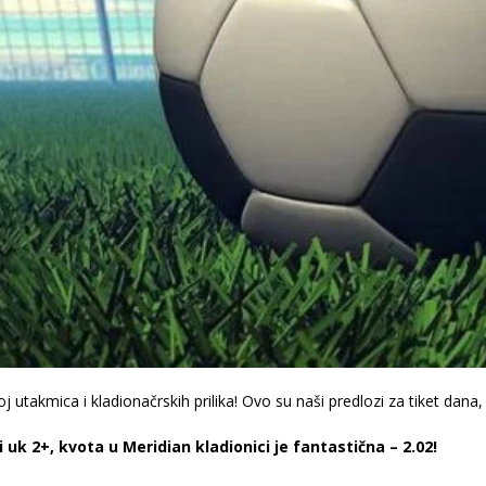
roj utakmica i kladionačrskih prilika! Ovo su naši predlozi za tiket dan
i uk 2+, kvota u Meridian kladionici je fantastična – 2.02!