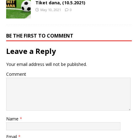
Tiket dana, (10.5.2021)
May 10, 2021
0
BE THE FIRST TO COMMENT
Leave a Reply
Your email address will not be published.
Comment
Name
*
Email
*