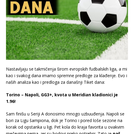
Nastavljaju se takmičenja širom evropskih fudbalskih liga, a mi
kao i svakog dana imamo spremne predloge za klađenje. Evo i
naših analiza kao i predloga za današnji Tiket dana:
Torino – Napoli, GG3+, kvota u Meridian kladionici je
1.96!
Sam finišu u Seriji A donosimo mnogo uzbuuđenja. Napoli se
bori za Ligu šampiona, dok je Torino i pored loše sezone na
korak od opstanka u ligi. Pet kola do kraja favorita u ovakvim
mečevima nema, jer su bodovi preko potrebni. Zato je
naš