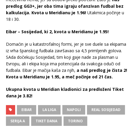
predlog GG3+, jer oba tima igraju ofanzivan fudbal bez
kalkulacija. Kvota u Meridianu je 1.96!
Utakmica počinje u
18 i 30.
Eibar – Sosijedad, ki 2, kvota u Meridianu je 1.95!
Domaćin je u katastrofalnoj formi, jer je sve duele sa ekipama
iz vrha španskog fudbala završavao sa 4,5 primljenih golova.
SAda dočekuju Sosijedad, tim koji gaje nade za plasman u
Evropu, ali i ekipa koja ima potencijala da svakoga oduči od
fudbala. Eibar je mačija kaša za njih,
a naš predlog je čista 2!
Kvota u Meridianu je 1.95, a meč počinje od 21 čas.
Ukupna kvota u Meridian kladionici za predloženi Tiket
dana je 3.82!
EIBAR
LA LIGA
NAPOLI
REAL SOSIJEDAD
SERIJA A
TIKET DANA
TORINO